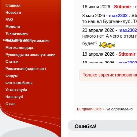
Главная
Новости
FAQ
Модели
Технические
характеристики
Ремонт и обслуживание
Мотокалендарь
Руководства эксплуатации
Статьи
Рюмочная (видео чат)
Форум
Фото альбомы
Устав клуба
Наш клуб
О нас
Burgman-Club
»
Не определено
Ошибка!