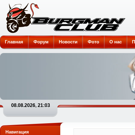
Burgman-Club
Главная
Форум
Новости
Фото
О нас
П
08.08.2026, 21:03
Навигация