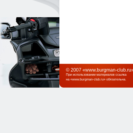
© 2007 «www.burgman-club.ru»
При использовании материалов ссылка
на «
www.burgman-club.ru
» обязательна
.