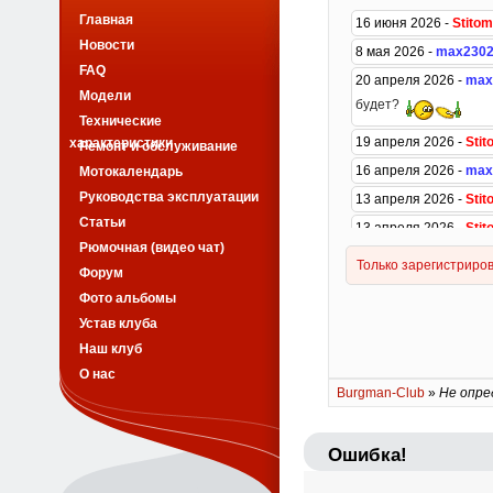
Главная
Новости
FAQ
Модели
Технические
характеристики
Ремонт и обслуживание
Мотокалендарь
Руководства эксплуатации
Статьи
Рюмочная (видео чат)
Форум
Фото альбомы
Устав клуба
Наш клуб
О нас
Burgman-Club
»
Не опре
Ошибка!