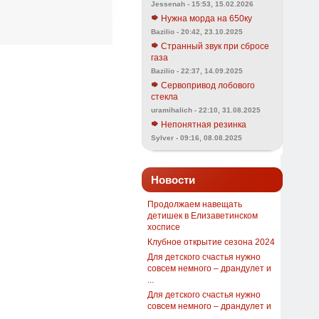
Jessenah - 15:53, 15.02.2026
Нужна морда на 650ку
Bazilio - 20:42, 23.10.2025
Странный звук при сбросе
газа
Bazilio - 22:37, 14.09.2025
Сервопривод лобового
стекла
uramihalich - 22:10, 31.08.2025
Непонятная резинка
Sylver - 09:16, 08.08.2025
Новости
Продолжаем навещать
детишек в Елизаветинском
хосписе
Клубное открытие сезона 2024
Для детского счастья нужно
совсем немного – драндулет и
...
Для детского счастья нужно
совсем немного – драндулет и
...