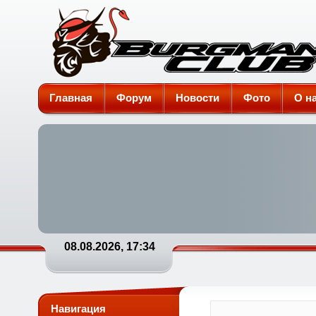
Burgman-Club
Главная
Форум
Новости
Фото
О н
08.08.2026, 17:34
Навигация