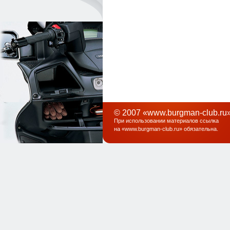
© 2007 «www.burgman-club.ru»
При использовании материалов ссылка
на «
www.burgman-club.ru
» обязательна
.