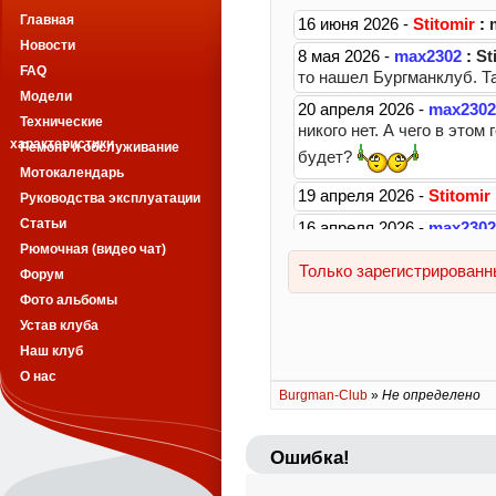
Главная
Новости
FAQ
Модели
Технические
характеристики
Ремонт и обслуживание
Мотокалендарь
Руководства эксплуатации
Статьи
Рюмочная (видео чат)
Форум
Фото альбомы
Устав клуба
Наш клуб
О нас
Burgman-Club
»
Не определено
Ошибка!