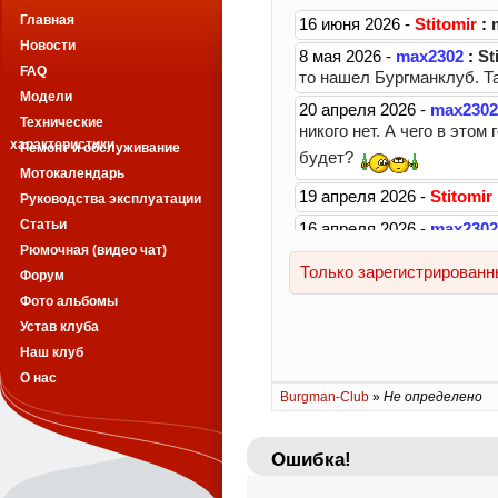
Главная
Новости
FAQ
Модели
Технические
характеристики
Ремонт и обслуживание
Мотокалендарь
Руководства эксплуатации
Статьи
Рюмочная (видео чат)
Форум
Фото альбомы
Устав клуба
Наш клуб
О нас
Burgman-Club
»
Не определено
Ошибка!