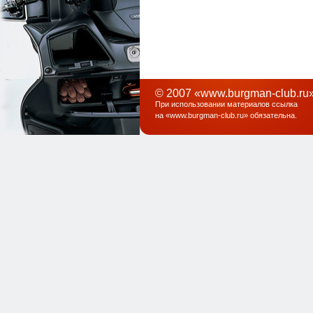
© 2007 «www.burgman-club.ru»
При использовании материалов ссылка
на «
www.burgman-club.ru
» обязательна
.