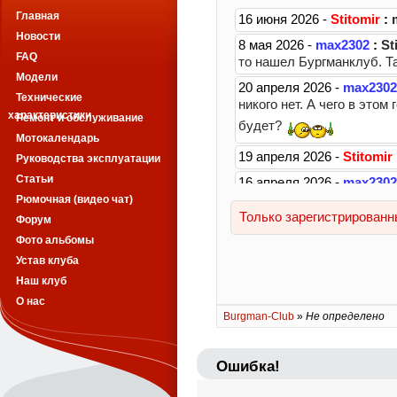
Главная
Новости
FAQ
Модели
Технические
характеристики
Ремонт и обслуживание
Мотокалендарь
Руководства эксплуатации
Статьи
Рюмочная (видео чат)
Форум
Фото альбомы
Устав клуба
Наш клуб
О нас
Burgman-Club
»
Не определено
Ошибка!