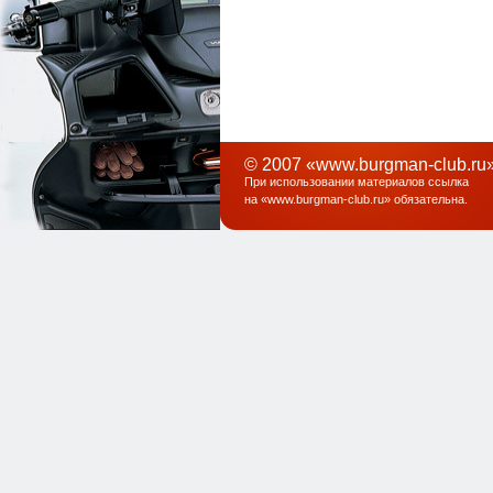
© 2007 «www.burgman-club.ru»
При использовании материалов ссылка
на «
www.burgman-club.ru
» обязательна
.