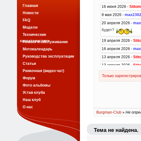
Главная
Новости
FAQ
Модели
Технические
характеристики
Ремонт и обслуживание
Мотокалендарь
Руководства эксплуатации
Статьи
Рюмочная (видео чат)
Форум
Фото альбомы
Устав клуба
Наш клуб
О нас
Burgman-Club
»
Не опре
Тема не найдена.