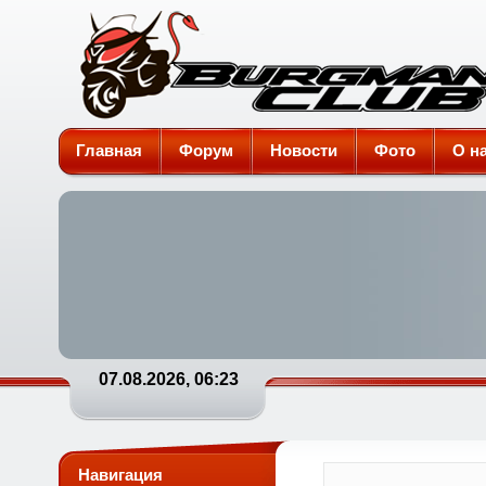
Burgman-Club
Главная
Форум
Новости
Фото
О н
07.08.2026, 06:23
Навигация