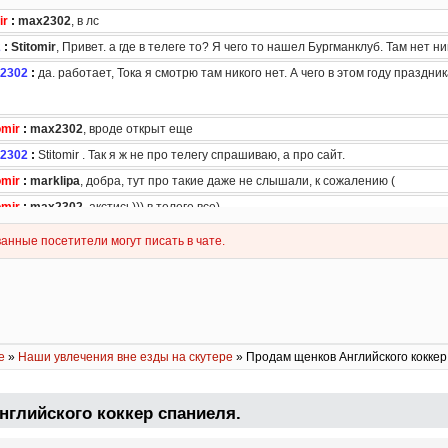
е
»
Наши увлечения вне езды на скутере
» Продам щенков Английского коккер
глийского коккер спаниеля.