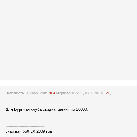
Полезность:
0
| сообщение
№ 4
отправлено 22:33, 03.06.2019 [
Лог
]
Для Бургман клуба скидка ,щенки по 20000.
------------------------------------------
скай вэй 650 LX 2009 год