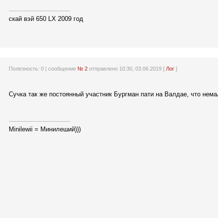
------------------------------------------
скай вэй 650 LX 2009 год
Полезность:
0
| сообщение
№ 2
отправлено 10:30, 03.06.2019 [
Лог
]
Сучка так же постоянный участник Бургман пати на Валдае, что нема
------------------------------------------
Minilewii = Минилеший)))