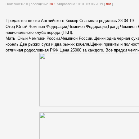
Полезность:
0
| сообщение
№ 1
отправлено 10:01, 03.06.2019 [
Лог
]
Продаются щенки Английского Коккер Спаниеля родились 23.04.19 .
Отец Юный Чемпион Федерации,Чемпион Федерации,Гранд Чемпион 
национального клуба порода (НКП).
Мать Юный Чемпион России.Чемпион России.Щенки:одна чёрная сука
кобель.Две рыжих суки и два рыжих кобеля.Щенки привиты и полнос
отличная родословная РКФ.Цена 25000 за каждого. Все предки чемп