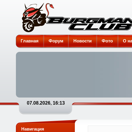
Burgman-Club
Главная
Форум
Новости
Фото
О н
07.08.2026, 16:13
Навигация