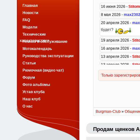
Главная
Новости
FAQ
Модели
Технические
характеристики
Ремонт и обслуживание
Мотокалендарь
Руководства эксплуатации
Статьи
Рюмочная (видео чат)
Форум
Фото альбомы
Устав клуба
Наш клуб
О нас
Burgman-Club
»
Общени
Продам щенков Ан