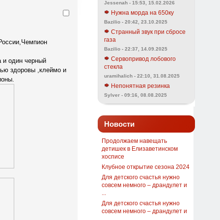
Jessenah - 15:53, 15.02.2026
Нужна морда на 650ку
Bazilio - 20:42, 23.10.2025
Странный звук при сбросе
газа
России,Чемпион
Bazilio - 22:37, 14.09.2025
Сервопривод лобового
 и один черный
стекла
тью здоровы ,клеймо и
uramihalich - 22:10, 31.08.2025
ионы.
Непонятная резинка
Sylver - 09:16, 08.08.2025
Новости
Продолжаем навещать
детишек в Елизаветинском
хосписе
Клубное открытие сезона 2024
Для детского счастья нужно
совсем немного – драндулет и
...
Для детского счастья нужно
совсем немного – драндулет и
...