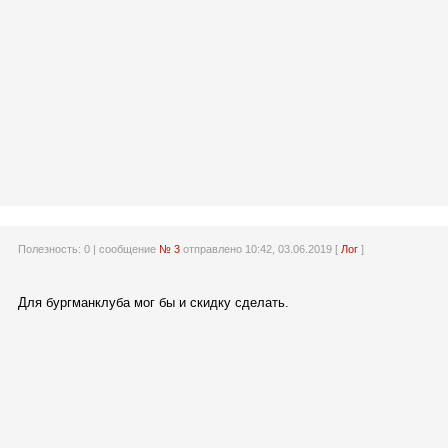
Полезность:
0
| сообщение
№ 3
отправлено 10:42, 03.06.2019 [
Лог
]
Для бургманклуба мог бы и скидку сделать.