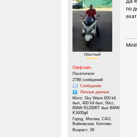
Да я
по д
ехат
---------
Mini
Опытный
Оффлайн
Посетители
2788 сообщений
Сообщение
Личные данные
Мото: Sky Wave 650 k6
был, 400 k9 был, 50сс,
BMW R1200RT был BMW
K1600gtl
Город: Москва, САО,
Войковская, Коптево
Возраст: 39