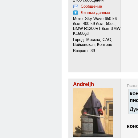
2788 сообщений
Сообщение
Личные данные
Мото: Sky Wave 650 k6
был, 400 k9 был, 50сс,
BMW R1200RT был BMW
K1600gtl
Город: Москва, САО,
Войковская, Коптево
Возраст: 39
Andreijh
Полезн
кон
пи
Дум
кон