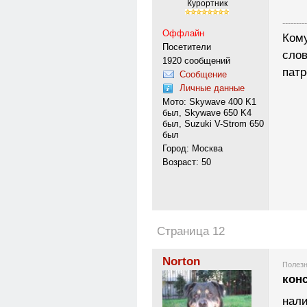
Курортник
---------
Оффлайн
Кому
Посетители
слов
1920 сообщений
патр
Сообщение
Личные данные
Мото: Skywave 400 K1
был, Skywave 650 K4
был, Suzuki V-Strom 650
был
Город: Москва
Возраст: 50
Страница 12
Norton
Полезн
кон
нал