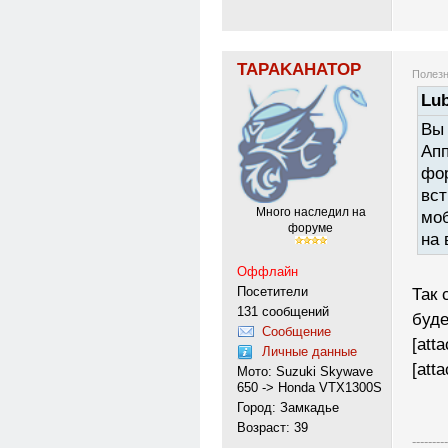
TAPAKAHATOP
Полезн
Lub
Вы 
Апп
фор
вст
Много наследил на
мо
форуме
на 
Оффлайн
Посетители
Так 
131 сообщений
буде
Сообщение
[att
Личные данные
[att
Мото: Suzuki Skywave
650 -> Honda VTX1300S
Город: Замкадье
Возраст: 39
---------