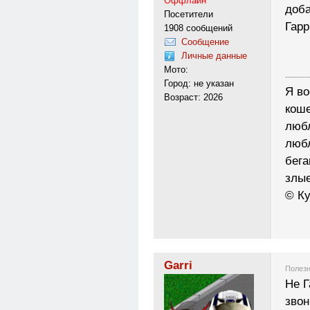
Оффлайн
доб
Посетители
Гарр
1908 сообщений
Сообщение
Личные данные
Мото:
---------
Город: не указан
Я во
Возраст: 2026
коше
любл
любл
бега
злые
© Ку
Garri
Полезн
Не Г
звон