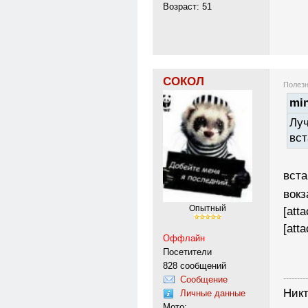
Возраст: 51
СОКОЛ
Полезн
min
Луч
вст
вста
вок
Опытный
[att
[att
Оффлайн
Посетители
828 сообщений
---------
Сообщение
Никт
Личные данные
Мото: