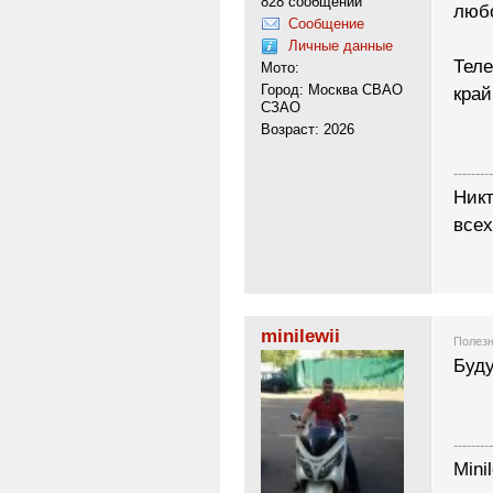
828 сообщений
любо
Сообщение
Личные данные
Теле
Мото:
Город: Москва СВАО
кра
СЗАО
Возраст: 2026
---------
Никт
всех
minilewii
Полезн
Буду
---------
Mini