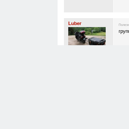
Luber
Полезн
груп
Бывалый
Оффлайн
Посетители
79 сообщений
Сообщение
Личные данные
Мото:
Город: не указан
Возраст: 2026