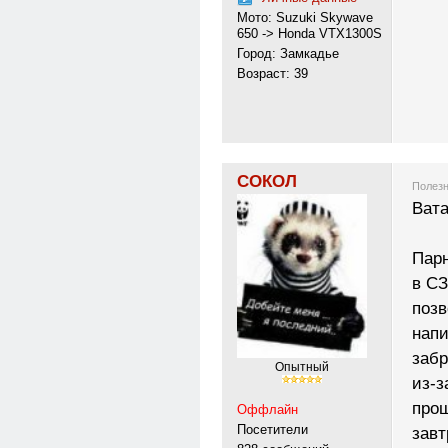
Мото: Suzuki Skywave
650 -> Honda VTX1300S
Город: Замкадье
Возраст: 39
СОКОЛ
Полезн
Вата
Парн
в С
позв
напи
забр
Опытный
из-з
прош
Оффлайн
Посетители
завт