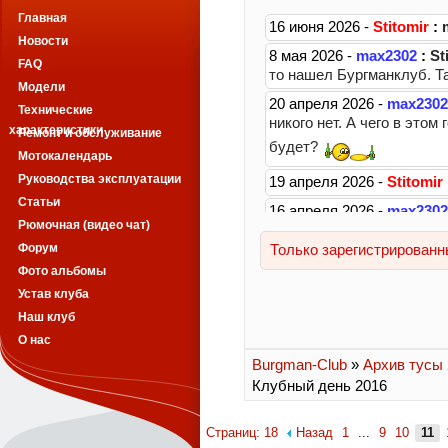
Главная
Новости
FAQ
Модели
Технические
характеристики
Ремонт и обслуживание
Мотокалендарь
Руководства эксплуатации
Статьи
Рюмочная (видео чат)
Форум
Фото альбомы
Устав клуба
Наш клуб
О нас
Burgman-Club
»
Архив тусы 2
Клубный день 2016
Страниц: 18
Назад
1
...
9
10
11