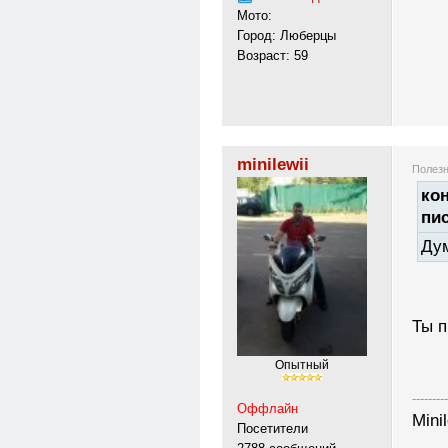
Мото:
Город: Люберцы
Возраст: 59
minilewii
Полезн
кон
пи
Дум
Ты п
Опытный
---------
Оффлайн
Mini
Посетители