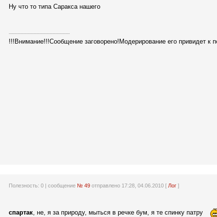
Ну что то типа Саракса нашего
------------------------------------------
!!!Внимание!!!Сообщение заговорено!Модерирование его привидет к 
Полезность:
0
| сообщение
№ 49
отправлено 17:28, 04.06.2010 [
Лог
]
спартак
, не, я за природу, мыться в речке бум, я те спинку патру