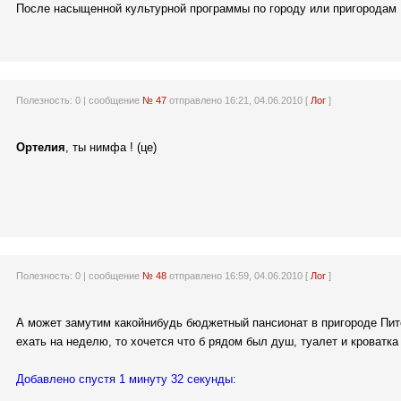
После насыщенной культурной программы по городу или пригородам 
Полезность:
0
| сообщение
№ 47
отправлено 16:21, 04.06.2010 [
Лог
]
Ортелия
, ты нимфа ! (це)
Полезность:
0
| сообщение
№ 48
отправлено 16:59, 04.06.2010 [
Лог
]
А может замутим какойнибудь бюджетный пансионат в пригороде Пит
ехать на неделю, то хочется что б рядом был душ, туалет и кроватк
Добавлено спустя 1 минуту 32 секунды: