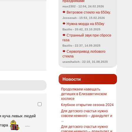
праздниками
max2302 - 12:04, 24.02.2026
Ветровое стекло на 650ку.
Jessenah - 15:53, 15.02.2026
Нужна морда на 650ку
Bazilio - 20:42, 23.10.2025
Странный звук при сбросе
газа
Bazilio - 22:37, 14.09.2025
Сервопривод лобового
стекла
uramihalich - 22:10, 31.08.2025
Новости
Продолжаем навещать
детишек в Елизаветинском
хосписе
Клубное открытие сезона 2024
Для детского счастья нужно
 и куча левых людей
совсем немного – драндулет и
...
итара
....
Для детского счастья нужно
совсем немного – драндулет и