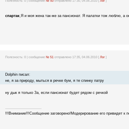
Полезность:
0
| сообщение
№ 50
отправлено 17:30, 04.06.2010 [
Лог
]
спартак
,Я и моя жена так-же за пансионат. Я палатки тож люблю, а он
Полезность:
0
| сообщение
№ 51
отправлено 17:35, 04.06.2010 [
Лог
]
Dolphin писал:
не, я за природу, мыться в речке бум, я те спинку патру
ну дык я только За, если пансионат будет рядом с речкой
------------------------------------------
!!!Внимание!!!Сообщение заговорено!Модерирование его привидет к 