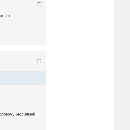
а нет.
половому бессилию!!!