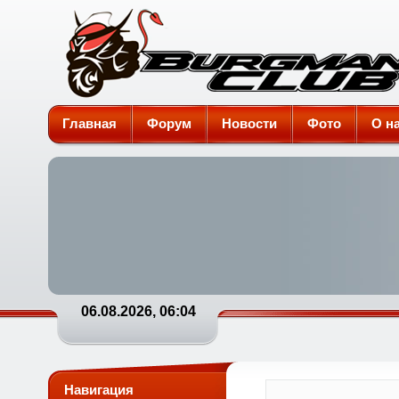
Burgman-Club
Главная
Форум
Новости
Фото
О н
06.08.2026, 06:04
Навигация