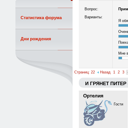
Вопрос:
Прим
Варианты:
Статистика форума
Я об
Очен
Дни рождения
Поеха
Мне в
Страниц: 22
Назад
1
2
3
И ГРЯНЕТ ПИТЕР -
Ортелия
Гости