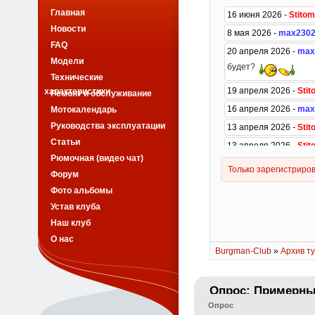
Главная
Новости
FAQ
Модели
Технические
характеристики
Ремонт и обслуживание
Мотокалендарь
Руководства эксплуатации
Статьи
Рюмочная (видео чат)
Форум
Фото альбомы
Устав клуба
Наш клуб
О нас
Burgman-Club
»
Архив ту
Опрос: Примерны
Опрос