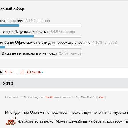
ерный обзор
язательно еду
(8/32% голосов)
ь хочу и буду планировать
(12/48% голосов)
л бы но Офис может в эти дни переехать внезапно
(4/16% голосов)
 Вами не интересно и я не поеду
(1/4% голосов)
4
5
6
...
22
Дальше
 2010.
Полезность:
0
| сообщение
№ 46
отправлено 16:18, 04.06.2010 [
Лог
]
Мне идея про Open Air не нравиться. Грохот, шум непонятная музыка
Извините если резко. Может где-нибудь на берегу: костерок, г