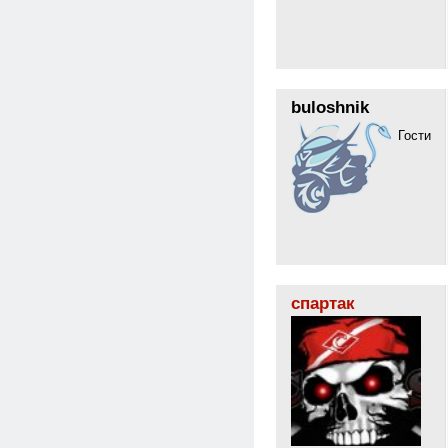
buloshnik
Гости
спартак