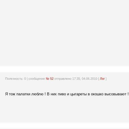
Полезность:
0
| сообщение
№ 52
отправлено 17:35, 04.06.2010 [
Лог
]
Я тож палатки люблю ! В них пиво и цыгареты в окошко высовывают !