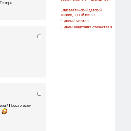
Питера.
...
Елизаветинский детский
хоспис, новый сезон
С днем 8 марта!!!
С днем защитника отечества!!!
ера? Просто если
а