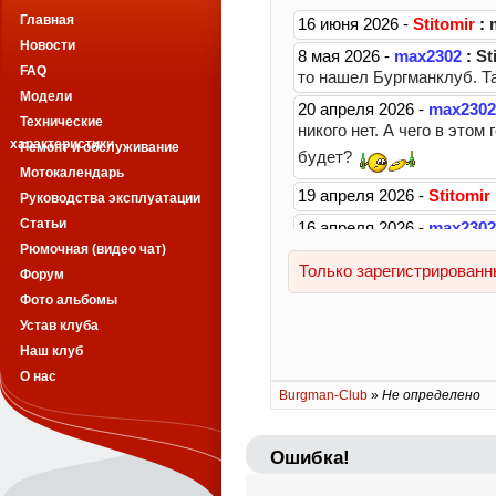
Главная
Новости
FAQ
Модели
Технические
характеристики
Ремонт и обслуживание
Мотокалендарь
Руководства эксплуатации
Статьи
Рюмочная (видео чат)
Форум
Фото альбомы
Устав клуба
Наш клуб
О нас
Burgman-Club
»
Не определено
Ошибка!