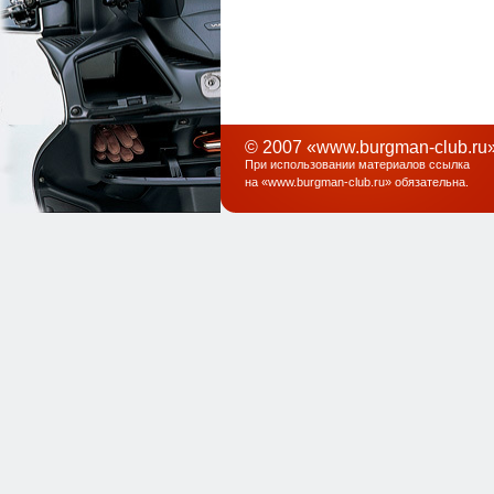
© 2007 «www.burgman-club.ru»
При использовании материалов ссылка
на «
www.burgman-club.ru
» обязательна
.