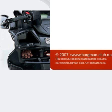
© 2007 «www.burgman-club.ru»
При использовании материалов ссылка
на «
www.burgman-club.ru
» обязательна
.