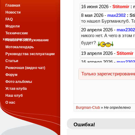
Главная
Новости
FAQ
Модели
Технические
характеристики
Ремонт и обслуживание
Мотокалендарь
Руководства эксплуатации
Статьи
Рюмочная (видео чат)
Форум
Фото альбомы
Устав клуба
Наш клуб
О нас
Burgman-Club
»
Не определено
Ошибка!