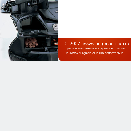
© 2007 «www.burgman-club.ru»
При использовании материалов ссылка
на «
www.burgman-club.ru
» обязательна
.