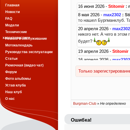
Главная
Новости
FAQ
Модели
Технические
характеристики
Ремонт и обслуживание
Мотокалендарь
Руководства эксплуатации
Статьи
Рюмочная (видео чат)
Форум
Фото альбомы
Устав клуба
Наш клуб
О нас
Burgman-Club
»
Не определено
Ошибка!