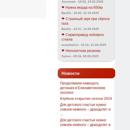
Jessenah - 15:53, 15.02.2026
Нужна морда на 650ку
Bazilio - 20:42, 23.10.2025
Странный звук при сбросе
газа
Bazilio - 22:37, 14.09.2025
Сервопривод лобового
стекла
uramihalich - 22:10, 31.08.2025
Непонятная резинка
Sylver - 09:16, 08.08.2025
Новости
Продолжаем навещать
детишек в Елизаветинском
хосписе
Клубное открытие сезона 2024
Для детского счастья нужно
совсем немного – драндулет и
...
Для детского счастья нужно
совсем немного – драндулет и
...