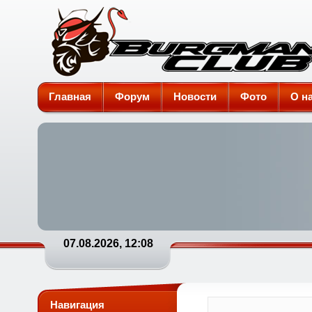
Burgman-Club
Главная
Форум
Новости
Фото
О н
07.08.2026, 12:08
Навигация