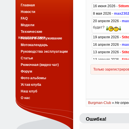
Главная
Новости
FAQ
Модели
Технические
характеристики
Ремонт и обслуживание
Мотокалендарь
Руководства эксплуатации
Статьи
Рюмочная (видео чат)
Форум
Фото альбомы
Устав клуба
Наш клуб
О нас
Burgman-Club
»
Не опре
Ошибка!