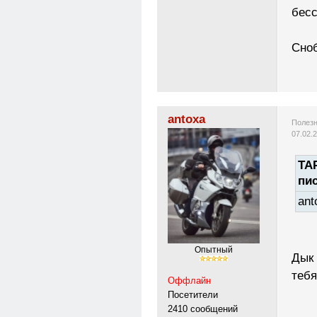
бесс
Сноб
antoxa
Полезн
07.02.
TAP
пи
ant
Опытный
Дык 
тебя
Оффлайн
Посетители
2410 сообщений