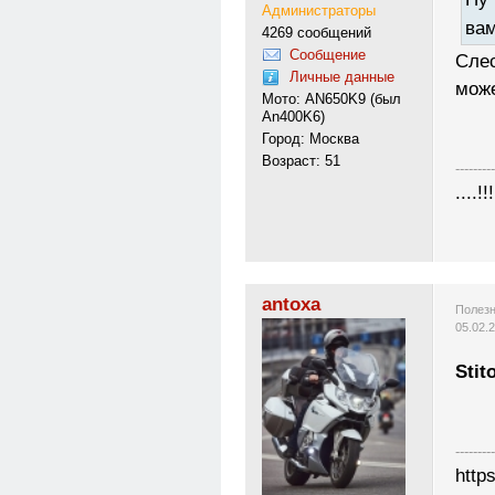
Администраторы
вам
4269 сообщений
Сообщение
Слес
Личные данные
може
Мото: AN650K9 (был
An400K6)
Город: Москва
Возраст: 51
---------
....!!!
antoxa
Полезн
05.02.
Stit
---------
http