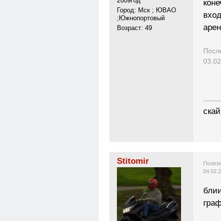
2009год
коне
Город: Мск ; ЮВАО
вход
;Южнопортовый
арен
Возраст: 49
Посл
03.02
---------
скай
Stitomir
Полезн
04.02.
блии
граф