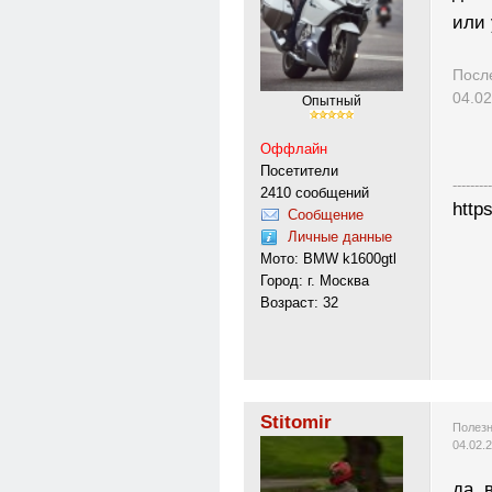
или
Посл
04.02
Опытный
Оффлайн
Посетители
---------
2410 сообщений
http
Сообщение
Личные данные
Мото: BMW k1600gtl
Город: г. Москва
Возраст: 32
Stitomir
Полезн
04.02.
да, 