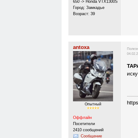
650 -> Honda VTX1300S
Город: Замкадье
Возраст: 39
antoxa
Полезн
04.02.
TAP
иску
---------
http
Опытный
Оффлайн
Посетители
2410 сообщений
Сообщение