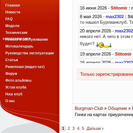
Главная
Новости
FAQ
Модели
Технические
характеристики
Ремонт и обслуживание
Мотокалендарь
Руководства эксплуатации
Статьи
Рюмочная (видео чат)
Форум
Фото альбомы
Устав клуба
Наш клуб
О нас
Burgman-Club
»
Общение
»
Гонки на картах приуроченн
1
2
3
4
5
Дальше