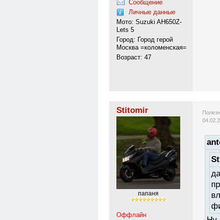
Сообщение
Личные данные
Мото: Suzuki AH650Z-
Lets 5
Город: Город герой
Москва =коломенская=
Возраст: 47
Stitomir
Полезн
04.02.
ant
St
да
пр
вл
папаня
фи
Оффлайн
Ну 