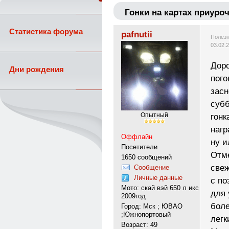
Гонки на картах приуро
Статистика форума
pafnutii
Полезн
03.02.
Доро
Дни рождения
пого
засн
субб
Опытный
гонк
наг
Оффлайн
ну и
Посетители
Отме
1650 сообщений
свеж
Сообщение
Личные данные
с п
Мото: скай вэй 650 л икс
для 
2009год
боле
Город: Мск ; ЮВАО
;Южнопортовый
легк
Возраст: 49