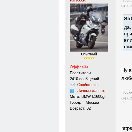
Полезн
04.02.
Sti
да,
при
вли
фик
Опытный
Оффлайн
Ну в
Посетители
любо
2410 сообщений
Сообщение
Личные данные
Посл
Мото: BMW k1600gtl
04.02
Город: г. Москва
Возраст: 32
---------
http