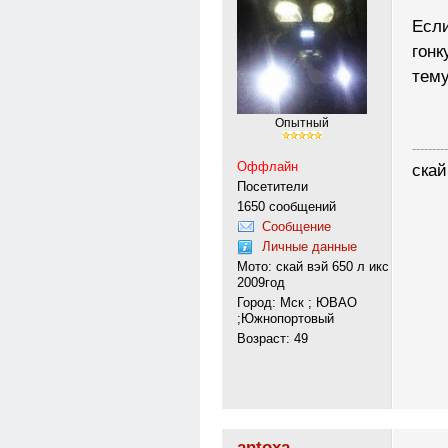
Если
гонк
тему
Опытный
---------
Оффлайн
скай
Посетители
1650 сообщений
Сообщение
Личные данные
Мото: скай вэй 650 л икс
2009год
Город: Мск ; ЮВАО
;Южнопортовый
Возраст: 49
antoxa