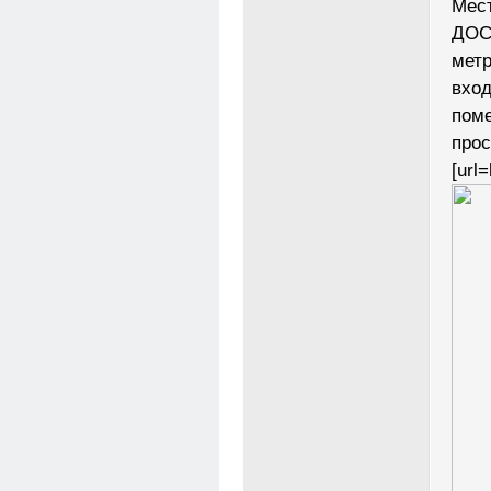
Мест
ДОСА
метр
вход
поме
прос
[url=