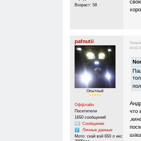
свою
Возраст: 58
хоро
pafnutii
Полезн
03.02.
Nor
Паш
тол
пол
Опытный
Андр
Оффлайн
что 
Посетители
1650 сообщений
,кин
Сообщение
посм
Личные данные
шашл
Мото: скай вэй 650 л икс