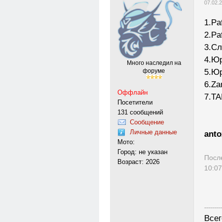
07.02.
1.Paf
2.Pa
3.Сл
4.Юр
Много наследил на
5.Юр
форуме
6.Za
Оффлайн
7.TA
Посетители
131 сообщений
Сообщение
Личные данные
anto
Мото:
Город: не указан
Посл
Возраст: 2026
10:07
---------
Всег