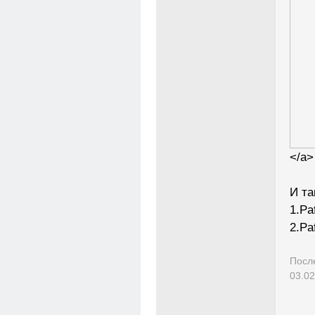
</a>
И та
1.Paf
2.Pa
Посл
03.02