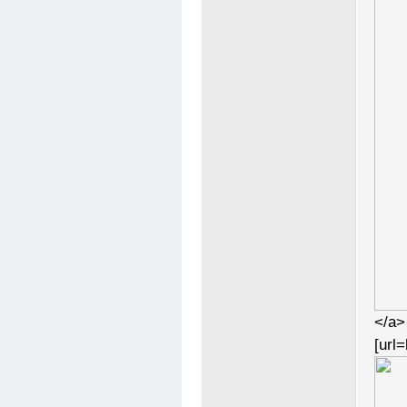
</a>
[url=