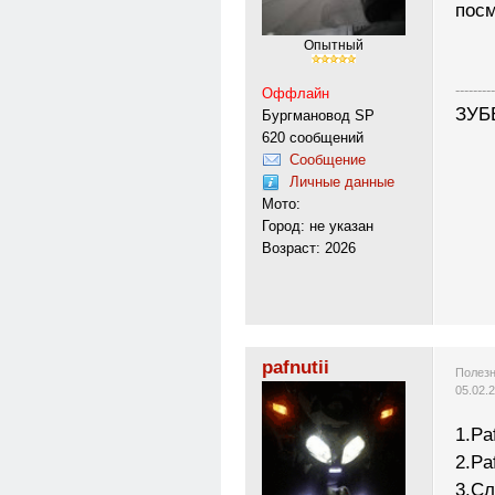
посм
Опытный
---------
Оффлайн
ЗУБЕ
Бургмановод SP
620 сообщений
Сообщение
Личные данные
Мото:
Город: не указан
Возраст: 2026
pafnutii
Полезн
05.02.
1.Paf
2.Pa
3.Сл