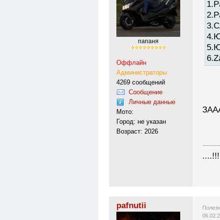
1.P
2.P
3.С
4.Ю
папаня
5.Ю
6.Z
Оффлайн
Администраторы
4269 сообщений
Сообщение
Личные данные
ЗАА
Мото:
Город: не указан
Возраст: 2026
---------
....!!!
pafnutii
Полезн
06.02.