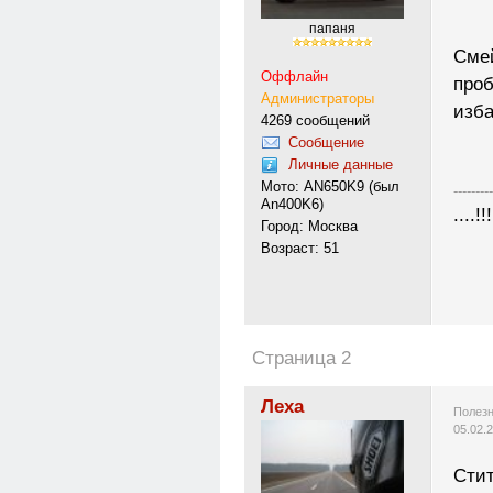
папаня
Смей
Оффлайн
проб
Администраторы
изба
4269 сообщений
Сообщение
Личные данные
Мото: AN650K9 (был
---------
An400K6)
....!!!
Город: Москва
Возраст: 51
Страница 2
Леха
Полезн
05.02.
Сти