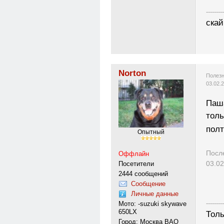
---------
скай
Norton
Полезн
03.02.
Паша
толь
полт
Опытный
Посл
Оффлайн
03.02
Посетители
2444 сообщений
Сообщение
Личные данные
---------
Мото: -suzuki skywave
650LX
Толь
Город: Москва ВАО