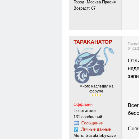
Город: Москва Пресня
Возраст: 67
TAPAKAHATOP
Полезн
04.02.
Отли
неде
запи
Много наследил на
форуме
---------
Оффлайн
Всег
Посетители
бесс
131 сообщений
Сообщение
Сноб
Личные данные
Мото: Suzuki Skywave