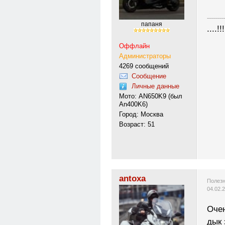
---------
папаня
....!!!
Оффлайн
Администраторы
4269 сообщений
Сообщение
Личные данные
Мото: AN650K9 (был
An400K6)
Город: Москва
Возраст: 51
antoxa
Полезн
04.02.
Очен
дык 