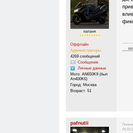
прив
влив
фикс
папаня
---------
Оффлайн
....!!!
Администраторы
4269 сообщений
Сообщение
Личные данные
Мото: AN650K9 (был
An400K6)
Город: Москва
Возраст: 51
pafnutii
Полезн
04.02.