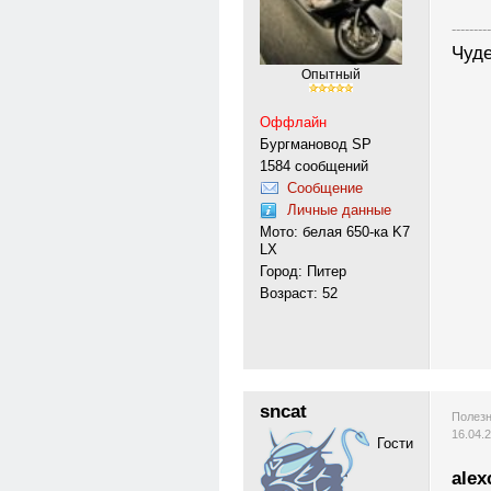
---------
Чуде
Опытный
Оффлайн
Бургмановод SP
1584 сообщений
Сообщение
Личные данные
Мото: белая 650-ка K7
LX
Город: Питер
Возраст: 52
sncat
Полезн
16.04.
Гости
alex