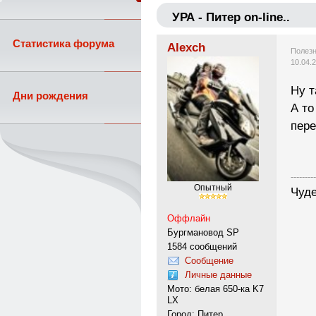
УРА - Питер on-line..
Статистика форума
Alexch
Полезн
10.04.
Ну т
Дни рождения
А т
пер
---------
Опытный
Чуде
Оффлайн
Бургмановод SP
1584 сообщений
Сообщение
Личные данные
Мото: белая 650-ка K7
LX
Город: Питер