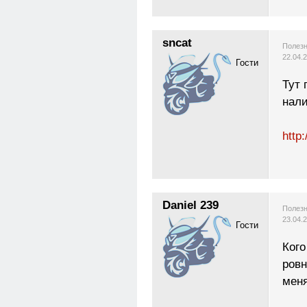
sncat
Полезн
22.04.
Гости
Тут 
нали
http:
Daniel 239
Полезн
23.04.
Гости
Кого
ровн
меня