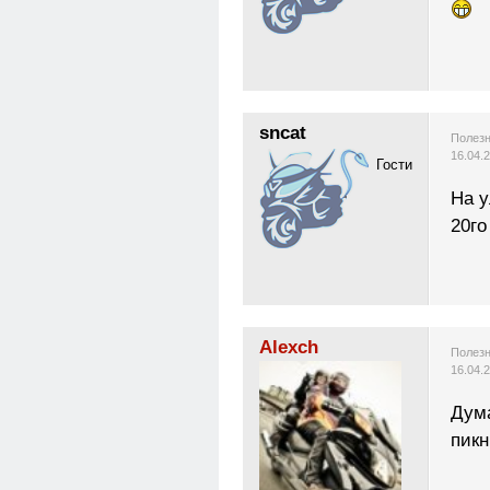
sncat
Полезн
16.04.
Гости
На у
20го
Alexch
Полезн
16.04.
Дума
пикн