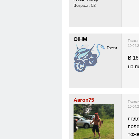
Возраст: 52
OlHM
Полезн
10.04.
Гости
В 16
на 
Aaron75
Полезн
10.04.
подд
поле
тоже