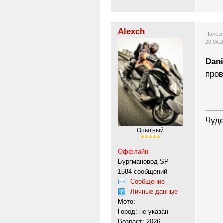
Alexch
Полезн
23.04.
Dani
про
---------
Чуде
Опытный
Оффлайн
Бургмановод SP
1584 сообщений
Сообщение
Личные данные
Мото:
Город: не указан
Возраст: 2026