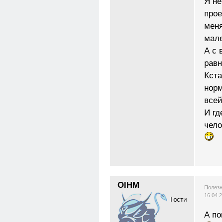
Я не
прое
меня
мале
А с 
равн
Кста
норм
всей
И гд
чело
OlHM
Полезн
16.04.
Гости
А по