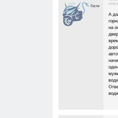
23.04.
Гости
А да
горн
на о
двер
врем
доро
авто
начи
один
мужи
води
Отве
води