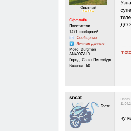
Узна
Опытный
супе
теле
Оффлайн
ДО 
Посетители
1471 сообщений
Сообщение
Личные данные
---------
Мото: Burgman
moto
AN400ZAL0
Город: Санкт-Петербург
Возраст: 50
sncat
Полезн
11.04.
Гости
ну к