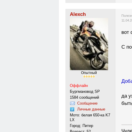
Alexch
Полезн
11.04.
вот 
С по
Опытный
Доба
Оффлайн
Бургмановод SP
да у
1584 сообщений
быть
Сообщение
Личные данные
Мото: белая 650-ка K7
LX
---------
Город: Питер
Чуде
Возраст: 52