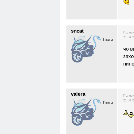
sncat
Полезн
21.04.
Гости
чо в
захо
пипе
valera
Полезн
21.04.
Гости