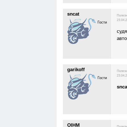
sncat
Полезн
23.04.
Гости
судя
авто
garikoff
Полезн
23.04.
Гости
snca
OlHM
Полезн