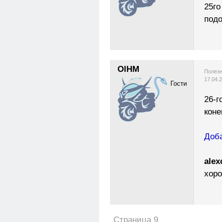
25го
под
OlHM
Полезн
17.04.
Гости
26-г
коне
Доба
alex
хоро
Страница 9