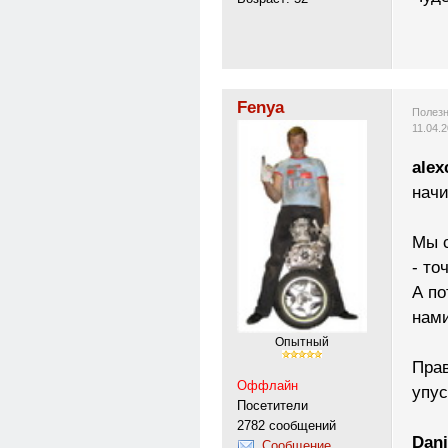
Fenya
Полезн
11.04.
alex
нач
Мы с
- то
А по
нами
Опытный
Прав
Оффлайн
упус
Посетители
2782 сообщений
Dani
Сообщение