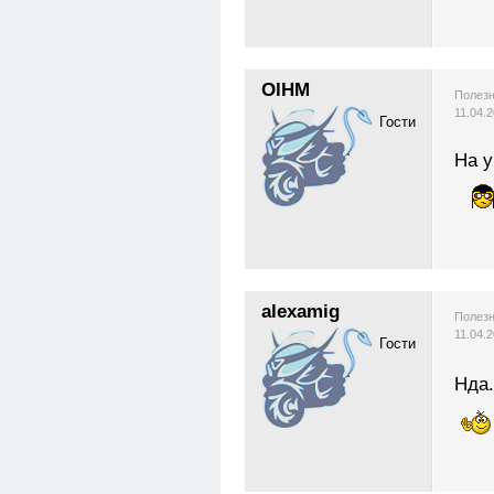
OlHM
Полезн
11.04.
Гости
На у
alexamig
Полезн
11.04.
Гости
Нда.