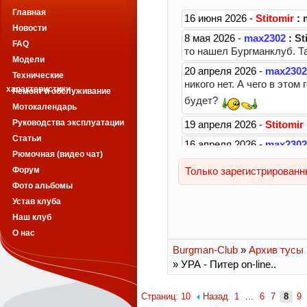
Главная
Новости
FAQ
Модели
Технические
характеристики
Ремонт и обслуживание
Мотокалендарь
Руководства эксплуатации
Статьи
Рюмочная (видео чат)
Форум
Фото альбомы
Устав клуба
Наш клуб
О нас
Burgman-Club
»
Архив тусы 2
» УРА - Питер on-line..
Страниц: 10
Назад
1
...
6
7
8
9