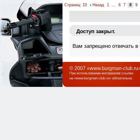
Страниц: 10
Назад
1
...
6
7
8
9
Доступ закрыт.
Вам запрещено отвечать в
© 2007 «www.burgman-club.ru»
При использовании материалов ссылка
на «
www.burgman-club.ru
» обязательна
.