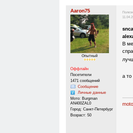
Aaron75
Полезн
11.04.
snca
alex
В ме
спра
Опытный
лучш
Оффлайн
Посетители
а то
1471 сообщений
Сообщение
Личные данные
---------
Мото: Burgman
AN400ZAL0
moto
Город: Санкт-Петербург
Возраст: 50