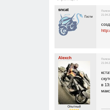
sncat
Полезн
21.04.
Гости
созд
http
Alexch
Полезн
21.04.
кста
скут
в 13
макс
Опытный
---------