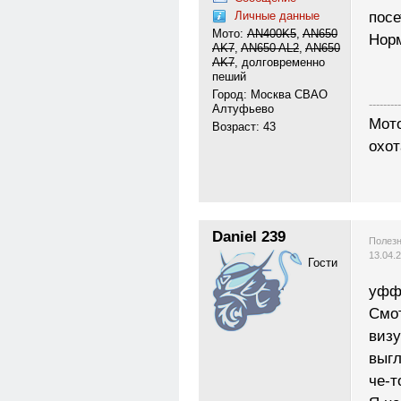
Личные данные
посет
Мото:
AN400K5
,
AN650
Нор
АK7
,
AN650 AL2
,
AN650
АK7
, долговременно
пеший
Город: Москва СВАО
---------
Алтуфьево
Мото
Возраст: 43
охот
Daniel 239
Полезн
13.04.
Гости
уфф.
Смот
визу
выгл
че-т