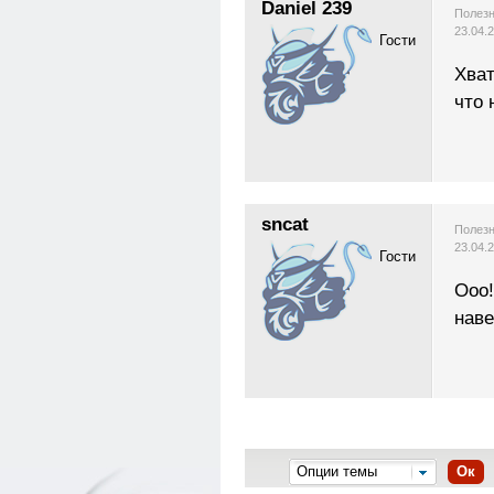
Daniel 239
Полезн
23.04.
Гости
Хват
что 
sncat
Полезн
23.04.
Гости
Ооо
наве
Опции темы
Ок