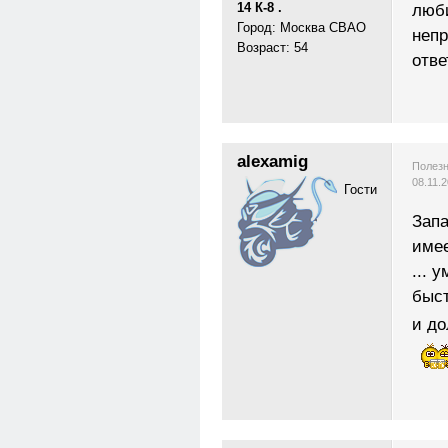
14 К-8 .
люб
Город: Москва СВАО
неп
Возраст: 54
отве
alexamig
Полезн
08.11.
Гости
Запа
имее
... 
быст
и до