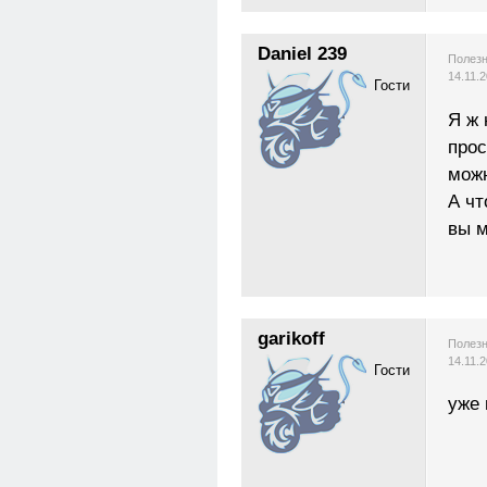
Daniel 239
Полезн
14.11.
Гости
Я ж 
прос
можн
А чт
вы м
garikoff
Полезн
14.11.
Гости
уже 