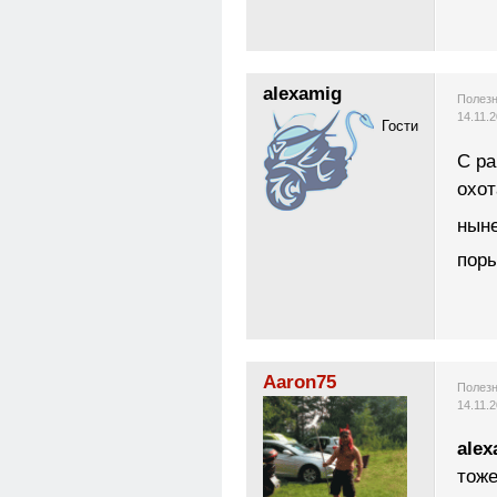
alexamig
Полезн
14.11.
Гости
С ра
охот
нын
поры
Aaron75
Полезн
14.11.
alex
тоже