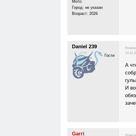
Мото:
Город: не указан
Возраст: 2026
Daniel 239
Полезн
14.11.
Гости
А чт
собр
гуль
И во
обяз
заче
Garri
Полезн