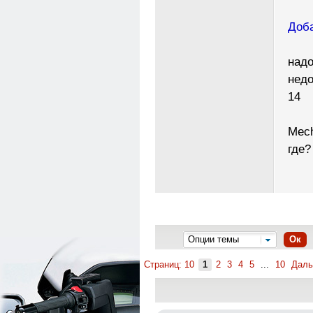
Доба
надо
недо
14
Mech
где?
Опции темы
Ок
Страниц: 10
1
2
3
4
5
...
10
Дал