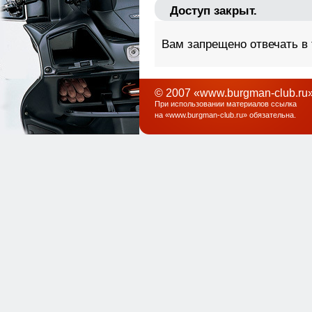
Доступ закрыт.
Вам запрещено отвечать в
© 2007 «www.burgman-club.ru»
При использовании материалов ссылка
на «
www.burgman-club.ru
» обязательна
.