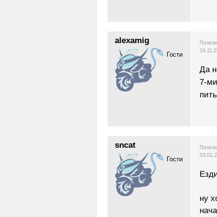
alexamig
Полезн
19.11.
Гости
Да н
7-ми
пить
sncat
Полезн
03.01.
Гости
Езди
ну х
нача