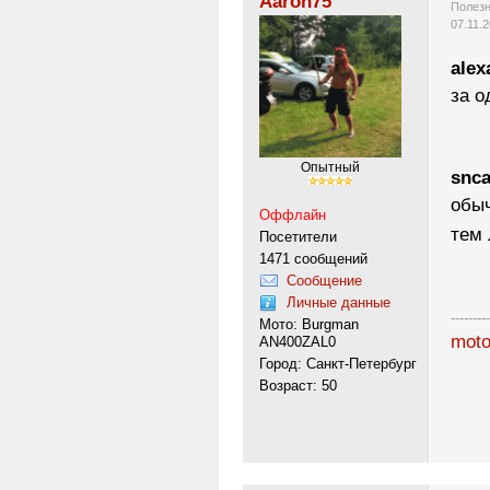
Aaron75
Полезн
07.11.
alex
за о
Опытный
snca
обыч
Оффлайн
тем
Посетители
1471 сообщений
Сообщение
Личные данные
---------
Мото: Burgman
moto
AN400ZAL0
Город: Санкт-Петербург
Возраст: 50