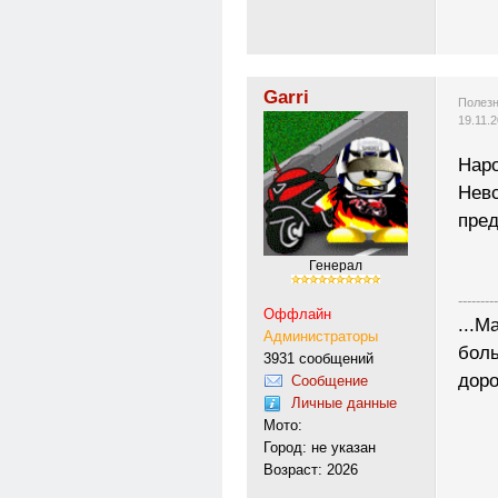
Garri
Полезн
19.11.
Наро
Невс
пре
Генерал
---------
Оффлайн
...М
Администраторы
боль
3931 сообщений
доро
Сообщение
Личные данные
Мото:
Город: не указан
Возраст: 2026