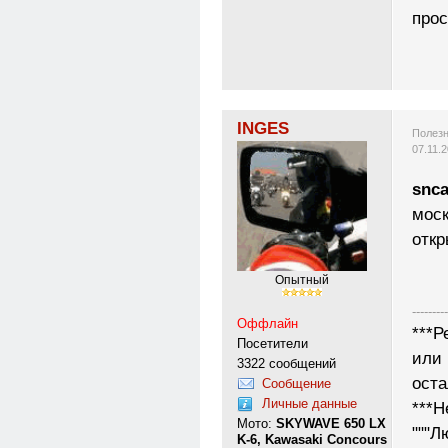
прос
INGES
Полезн
07.11.
snca
моск
откр
Опытный
---------
Оффлайн
***Р
Посетители
или 
3322 сообщений
ост
Сообщение
Личные данные
***Н
Мото:
SKYWAVE 650 LX
"""Л
K-6, Kawasaki Concours