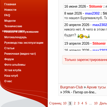
Главная
Новости
FAQ
Модели
Технические
характеристики
Ремонт и обслуживание
Мотокалендарь
Руководства эксплуатации
Статьи
Рюмочная (видео чат)
Форум
Фото альбомы
Устав клуба
Наш клуб
О нас
Burgman-Club
»
Архив тусы 2
» УРА - Питер on-line..
Страниц: 10
1
2
3
4
5
...
10
Дал