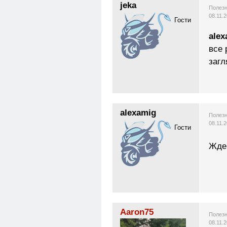
jeka
Полезн
08.11.
Гости
alex
все 
загл
alexamig
Полезн
08.11.
Гости
Ждем
Aaron75
Полезн
08.11.