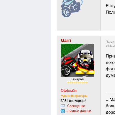
Езжу
Поли
Garri
Полезн
14.11.
Прив
дого
фотк
дума
Генерал
Оффлайн
---------
Администраторы
...М
3931 сообщений
боль
Сообщение
Личные данные
доро