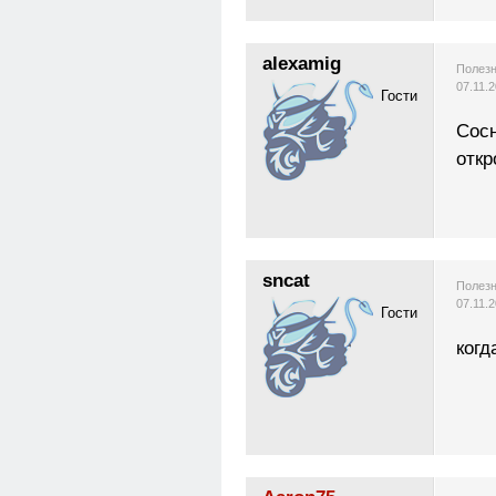
alexamig
Полезн
07.11.
Гости
Сосн
откр
sncat
Полезн
07.11.
Гости
когд