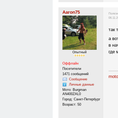
Aaron75
Полезн
06.11.
так 
а во
в на
где 
Опытный
Оффлайн
Посетители
---------
1471 сообщений
moto
Сообщение
Личные данные
Мото: Burgman
AN400ZAL0
Город: Санкт-Петербург
Возраст: 50