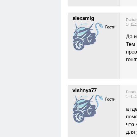
alexamig
Полезн
14.11.
Гости
Да и
Тем 
пров
гоня
vishnya77
Полезн
14.11.
Гости
а гд
пом
что 
для 