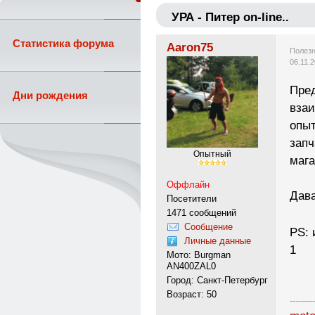
УРА - Питер on-line..
Статистика форума
Aaron75
Полезн
06.11.
Пред
Дни рождения
вза
опыт
запч
Опытный
мага
Оффлайн
Дав
Посетители
1471 сообщений
Сообщение
PS: 
Личные данные
1
Мото: Burgman
AN400ZAL0
Город: Санкт-Петербург
Возраст: 50
---------