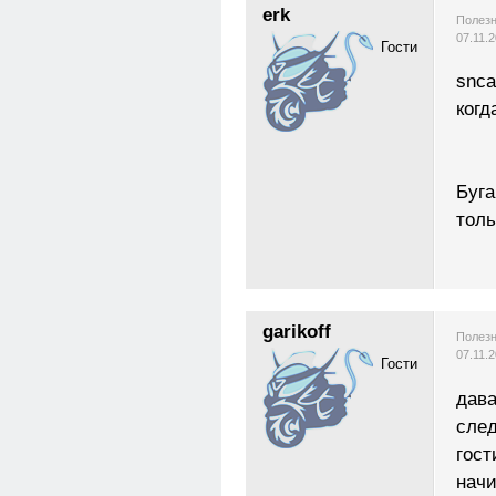
erk
Полезн
07.11.
Гости
snca
когд
Буга
толь
garikoff
Полезн
07.11.
Гости
дава
след
гост
начи