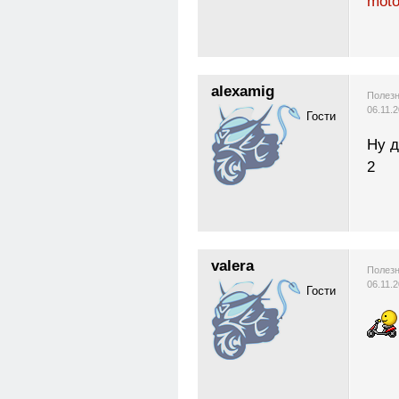
moto
alexamig
Полезн
06.11.
Гости
Ну 
2
valera
Полезн
06.11.
Гости