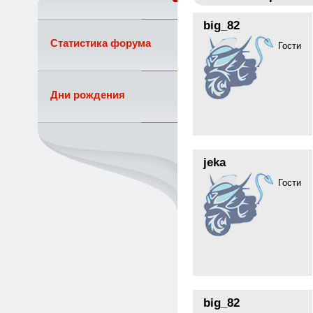
big_82
Статистика форума
Гости
Дни рождения
jeka
Гости
big_82