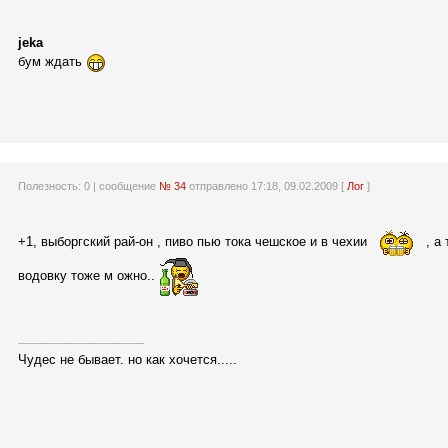
jeka
бум ждать
Полезность:
0
| сообщение
№ 34
отправлено 17:18, 09.02.2009 [
Лог
]
+1, выборгский рай-он , пиво пью тока чешское и в чехии
, а 
водовку тоже м ожно..
------------------------------------------
Чудес не бывает. но как хочется.....