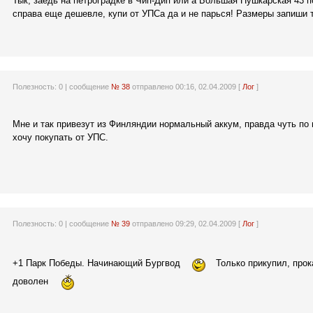
Тык, заедь на петроградке в Чип-Дип или а Большая Пушкарская 43 по
справа еще дешевле, купи от УПСа да и не парься! Размеры запиши 
Полезность:
0
| сообщение
№ 38
отправлено 00:16, 02.04.2009 [
Лог
]
Мне и так привезут из Финляндии нормальный аккум, правда чуть по 
хочу покупать от УПС.
Полезность:
0
| сообщение
№ 39
отправлено 09:29, 02.04.2009 [
Лог
]
+1 Парк Победы. Начинающий Бургвод
Только прикупил, прок
доволен