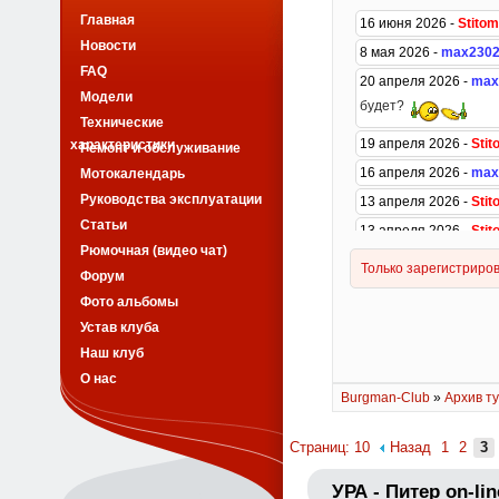
Главная
Новости
FAQ
Модели
Технические
характеристики
Ремонт и обслуживание
Мотокалендарь
Руководства эксплуатации
Статьи
Рюмочная (видео чат)
Форум
Фото альбомы
Устав клуба
Наш клуб
О нас
Burgman-Club
»
Архив ту
Страниц: 10
Назад
1
2
3
УРА - Питер on-lin