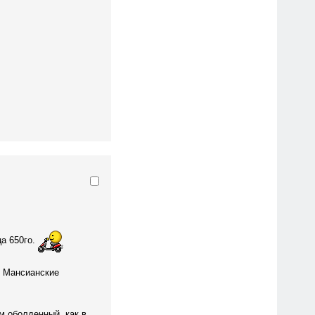
а 650го.
ть Мансианские
м оболденный, как в