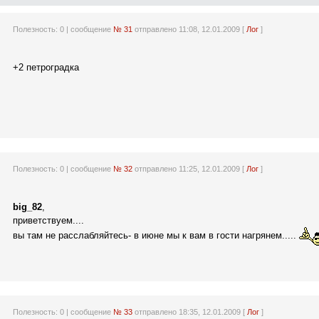
Полезность:
0
| сообщение
№ 31
отправлено 11:08, 12.01.2009 [
Лог
]
+2 петроградка
Полезность:
0
| сообщение
№ 32
отправлено 11:25, 12.01.2009 [
Лог
]
big_82
,
приветствуем....
вы там не расслабляйтесь- в июне мы к вам в гости нагрянем.....
Полезность:
0
| сообщение
№ 33
отправлено 18:35, 12.01.2009 [
Лог
]