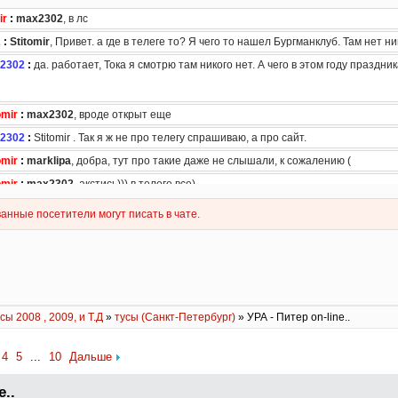
сы 2008 , 2009, и Т.Д
»
тусы (Санкт-Петербург)
» УРА - Питер on-line..
4
5
...
10
Дальше
e..