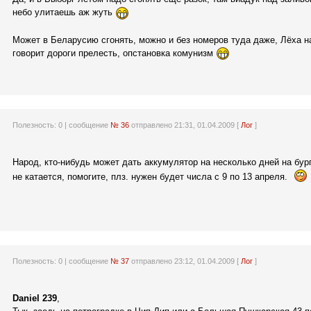
небо улитаешь аж жуть
Может в Беларусию сгонять, можно и без номеров туда даже, Лёха на
говорит дороги прелесть, опстановка комунизм
Полезность:
0
| сообщение
№ 36
отправлено 21:31, 01.04.2009 [
Лог
]
Народ, кто-нибудь может дать аккумулятор на несколько дней на бур
не катается, помогите, плз. нужен будет числа с 9 по 13 апреля.
Полезность:
0
| сообщение
№ 37
отправлено 23:12, 01.04.2009 [
Лог
]
Daniel 239
,