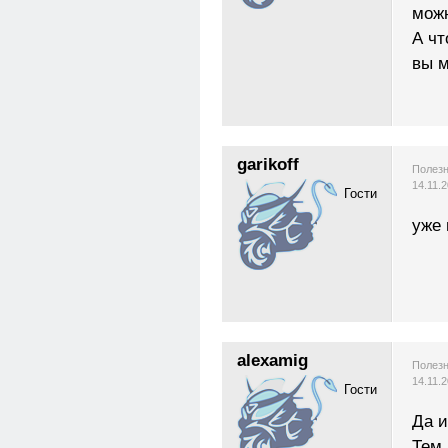
можн
А чт
вы м
garikoff
Полезн
14.11.
Гости
уже 
alexamig
Полезн
14.11.
Гости
Да и
Тем 