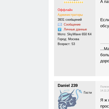
А па
Оффлайн
Администраторы
Если
3931 сообщений
Сообщение
обсу
Личные данные
Мото: SkyWave 650 К4
Город: Москва
---------
Возраст: 53
...М
боль
доро
Daniel 239
Полезн
14.11.
Гости
Я ж 
прос