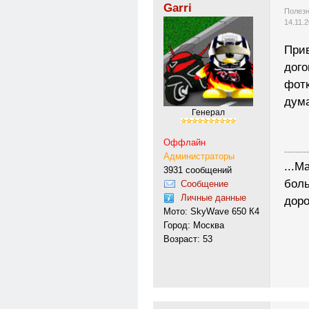
Garri
Полезн
14.11.
Прив
дого
фотк
дума
Генерал
Оффлайн
---------
Администраторы
...М
3931 сообщений
боль
Сообщение
Личные данные
доро
Мото: SkyWave 650 К4
Город: Москва
Возраст: 53