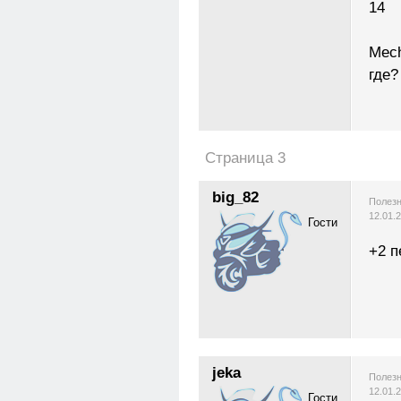
14
Mech
где?
Страница 3
big_82
Полезн
12.01.
Гости
+2 п
jeka
Полезн
12.01.
Гости