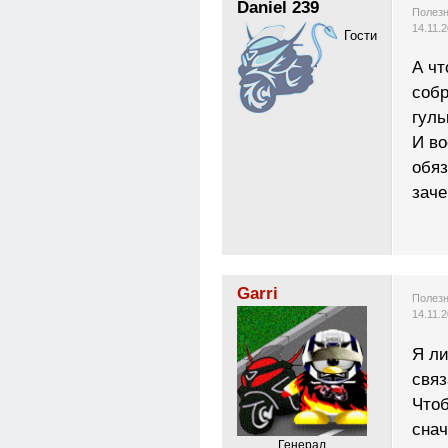
Daniel 239
Полезн
14.11.
Гости
А чт
собр
гуль
И во
обяз
заче
Garri
Полезн
14.11.
Я ли
связ
Чтоб
снач
Генерал