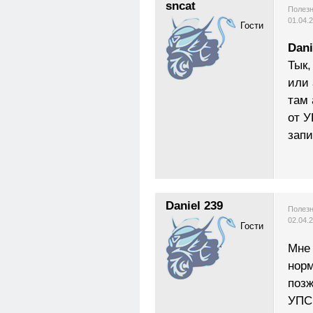
sncat
Полезн
01.04.
Гости
Dani
Тык,
или 
там 
от У
запи
Daniel 239
Полезн
02.04.
Гости
Мне 
норм
позж
УПС