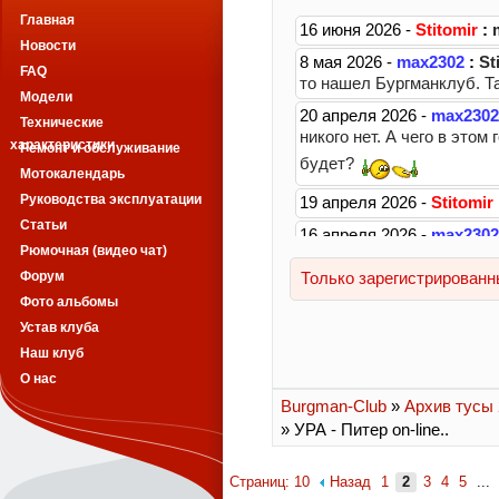
Главная
Новости
FAQ
Модели
Технические
характеристики
Ремонт и обслуживание
Мотокалендарь
Руководства эксплуатации
Статьи
Рюмочная (видео чат)
Форум
Фото альбомы
Устав клуба
Наш клуб
О нас
Burgman-Club
»
Архив тусы 2
» УРА - Питер on-line..
Страниц: 10
Назад
1
2
3
4
5
...