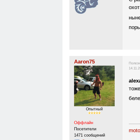
охот
нын
поры
Aaron75
Полезн
14.11.
alex
тоже
бел
Опытный
Оффлайн
---------
Посетители
moto
1471 сообщений