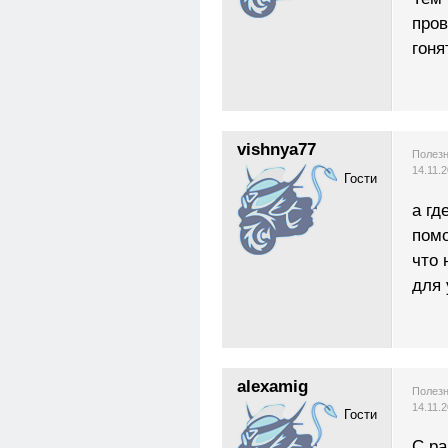
пров
гоня
vishnya77
Полезн
14.11.
Гости
а гд
пом
что 
для 
alexamig
Полезн
14.11.
Гости
С ра