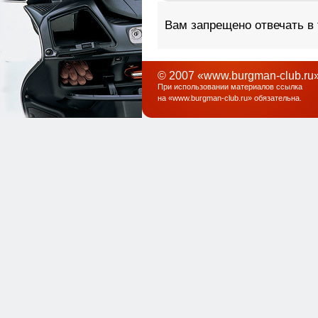
Вам запрещено отвечать в
© 2007 «www.burgman-club.ru»
При использовании материалов ссылка
на «
www.burgman-club.ru
» обязательна
.