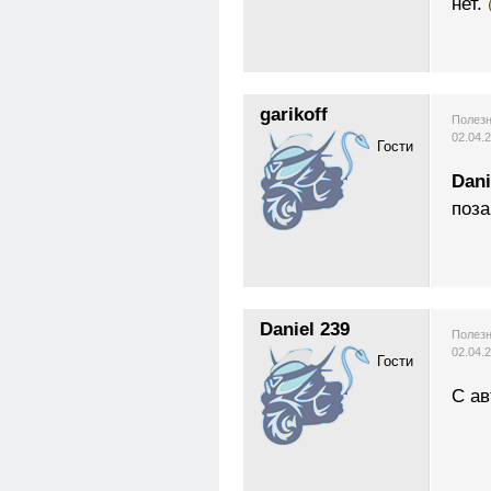
нет.
garikoff
Полезн
02.04.
Гости
Dani
поз
Daniel 239
Полезн
02.04.
Гости
C ав