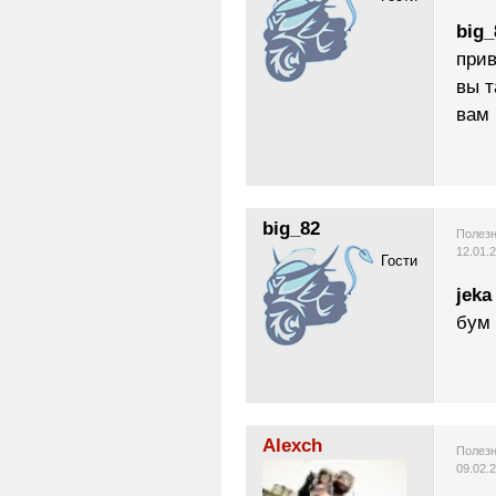
big_
прив
вы т
вам 
big_82
Полезн
12.01.
Гости
jeka
бум
Alexch
Полезн
09.02.