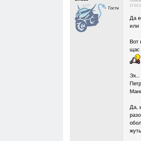
Полезн
17.02.
Гости
Да е
или 
Вот 
щас 
Эх..
Петр
Манс
Да, 
разо
обол
жут