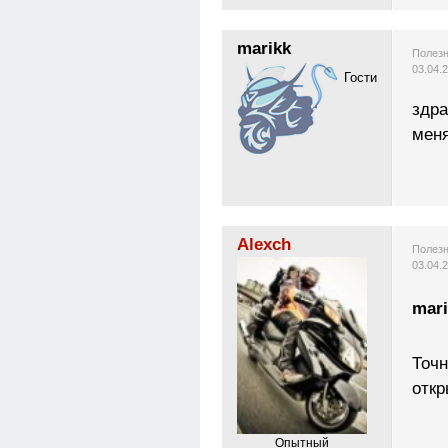
marikk
Полезн
03.04.
Гости
здра
меня
Alexch
Полезн
03.04.
mari
Точн
откр
Опытный