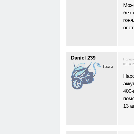
Може
без 
гоня
опс
Daniel 239
Полезн
01.04.
Гости
Наро
акку
400-
помо
13 а