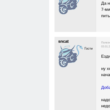
Да н
7-ми
пить
sncat
Полезн
03.01.
Гости
Езди
ну х
нача
Доба
надо
недо