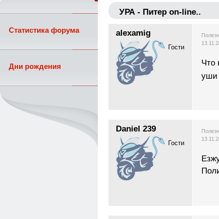
УРА - Питер on-line..
Статистика форума
alexamig
Полезн
13.11.
Гости
Что 
Дни рождения
уши 
Daniel 239
Полезн
13.11.
Гости
Езжу
Поли