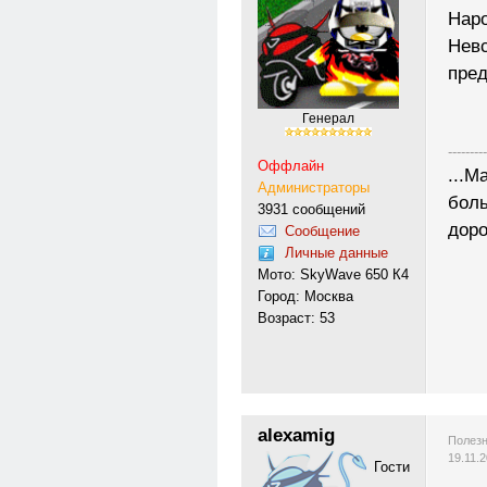
Наро
Невс
пре
Генерал
---------
Оффлайн
...М
Администраторы
боль
3931 сообщений
доро
Сообщение
Личные данные
Мото: SkyWave 650 К4
Город: Москва
Возраст: 53
alexamig
Полезн
19.11.
Гости