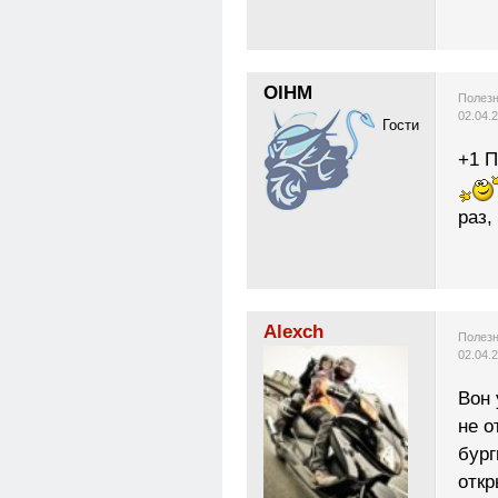
OlHM
Полезн
02.04.
Гости
+1 
раз,
Alexch
Полезн
02.04.
Вон 
не о
бург
откр