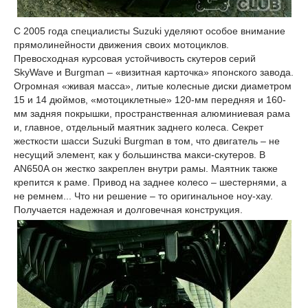
С 2005 года специалисты Suzuki уделяют особое внимание
прямолинейности движения своих мотоциклов.
Превосходная курсовая устойчивость скутеров серий
SkyWave и Burgman – «визитная карточка» японского завода.
Огромная «живая масса», литые колесные диски диаметром
15 и 14 дюймов, «мотоциклетные» 120-мм передняя и 160-
мм задняя покрышки, пространственная алюминиевая рама
и, главное, отдельный маятник заднего колеса. Секрет
жесткости шасси Suzuki Burgman в том, что двигатель – не
несущий элемент, как у большинства макси-скутеров. В
AN650A он жестко закреплен внутри рамы. Маятник также
крепится к раме. Привод на заднее колесо – шестернями, а
не ремнем... Что ни решение – то оригинальное ноу-хау.
Получается надежная и долговечная конструкция.