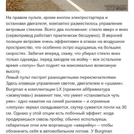
На правом пульте, кроме кнопок электростартера и
остановки двигателя, компактно разместилось управление
ветровым стеклом. Всего два положения: стекло вверх и вниз
(сервопривод работает практически бесшумно). В верхней
позиции ветровик очень эффективен в атаках на воздушное
пространство, что особенно остро ощущаешь на больших
скоростях. Забегая вперед, скажу, что убирал стекло вниз
только однажды, перед заездом на мойку – все остальное
время «лопух» был поднят на максимально возможную
высоту.
Левый пульт пестрит разноцветными переключателями.
Здесь клавиши управления светом, двигателем и «ушами».
Burgman в комплектации LX (прежняя аббревиатура
«экзекутива») знаменит тем, что умеет «становиться чуть
уже»: одно нажатие на синий рычажок – и огромные
«лопухи» зеркал складываются, скутер сужается почти на 30
см. Однако у этой опции есть побочный эффект: когда
продираешься сквозь пробку, обычно используешь
габаритные огни или моргающую «аварийку» – чтобы
обозначить себя в автомобильном потоке. У Burgman