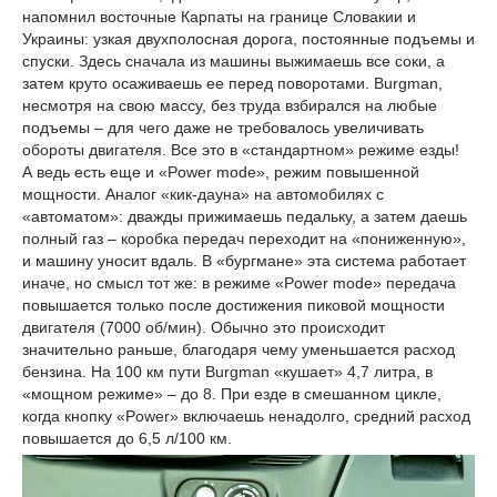
напомнил восточные Карпаты на границе Словакии и
Украины: узкая двухполосная дорога, постоянные подъемы и
спуски. Здесь сначала из машины выжимаешь все соки, а
затем круто осаживаешь ее перед поворотами. Burgman,
несмотря на свою массу, без труда взбирался на любые
подъемы – для чего даже не требовалось увеличивать
обороты двигателя. Все это в «стандартном» режиме езды!
А ведь есть еще и «Power mode», режим повышенной
мощности. Аналог «кик-дауна» на автомобилях с
«автоматом»: дважды прижимаешь педальку, а затем даешь
полный газ – коробка передач переходит на «пониженную»,
и машину уносит вдаль. В «бургмане» эта система работает
иначе, но смысл тот же: в режиме «Power mode» передача
повышается только после достижения пиковой мощности
двигателя (7000 об/мин). Обычно это происходит
значительно раньше, благодаря чему уменьшается расход
бензина. На 100 км пути Burgman «кушает» 4,7 литра, в
«мощном режиме» – до 8. При езде в смешанном цикле,
когда кнопку «Power» включаешь ненадолго, средний расход
повышается до 6,5 л/100 км.