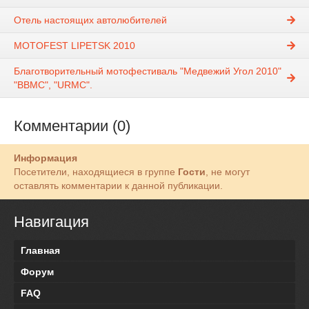
Отель настоящих автолюбителей
MOTOFEST LIPETSK 2010
Благотворительный мотофестиваль "Медвежий Угол 2010"
"ВВМС", "URMC".
Комментарии (0)
Информация
Посетители, находящиеся в группе
Гости
, не могут
оставлять комментарии к данной публикации.
Навигация
Главная
Форум
FAQ