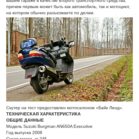
вашем гараже в качестве второго транспортного средства,
причем первым может быть как автомобиль, так и мотоцикл,
на котором обычно разъезжаете по делам.
Скутер на тест предоставлен мотосалоном «Байк Ленд».
ТЕХ­НИ­ЧЕ­СКАЯ ХА­РА­К­ТЕ­РИ­СТИ­КА
ОБЩИЕ ДАННЫЕ
Модель Suzuki Burgman AN650A Executive
Год выпуска 2008
Сухая масса, кг 245