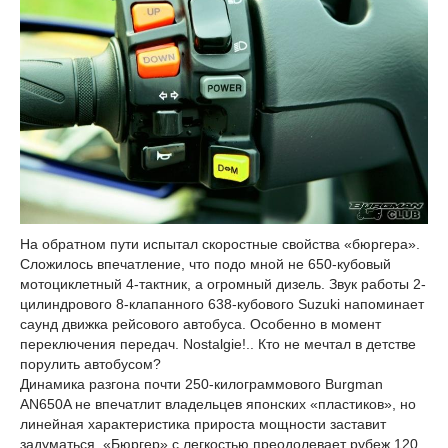
На обратном пути испытал скоростные свойства «бюргера».
Сложилось впечатление, что подо мной не 650-кубовый
мотоциклетный 4-тактник, а огромный дизель. Звук работы 2-
цилиндрового 8-клапанного 638-кубового Suzuki напоминает
саунд движка рейсового автобуса. Особенно в момент
переключения передач. Nostalgie!.. Кто не мечтал в детстве
порулить автобусом?
Динамика разгона почти 250-килограммового Burgman
AN650A не впечатлит владельцев японских «пластиков», но
линейная характеристика прироста мощности заставит
задуматься. «Бюргер» с легкостью преодолевает рубеж 120