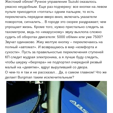
Жестокий облом! Ручное управление Suzuki оказалось
ужасно неудобным. Еще раз подчеркну: все кнопки на левом
пульте приходится «топтать» одним пальцем, то есть
переключать передачи вверх-вниз, включать указатели
поворотов, сигналить... В городе это скорее раздражает, чем
упрощает жизнь. Кроме того, нужно пристально следить за
тахометром, ведь по «икарусному» звуку выхлопа сложно
судить об оборотах двигателя: 5000 об/мин или уже 7500?
Звучат одинаково. Жму желтую кнопку – переключаюсь на
полный «автомат». И возвращаюсь в мир «комфорта и
сухости». Пусть за правильностью переключения ступеней
КП следит мудрая электроника, а я лучше буду следить,
чтобы шкурку «бюргера» не подпортил очередной резвый
малый на «девятке», вдруг выруливший со двора.
О чем-то я так и не рассказал... Да, о самом главном! Что же
делает Burgman таким исключительным?