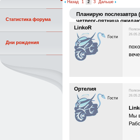
Назад
1
2
3
Дальше
Планирую послезавтра (2
Статистика форума
четверг-пятница ожидаю
LinkoR
Полезн
26.05.
Гости
Дни рождения
похо
вече
Ортелия
Полезн
26.05.
Гости
Lin
Мы в
Раб