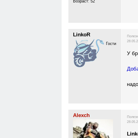
Возраст: 52
LinkoR
Полезн
28.05.
Гости
У бр
Доба
надо
Alexch
Полезн
28.05.
Lin