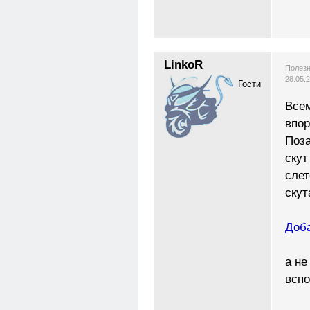
LinkoR
Полезн
28.05.
Гости
Всем
впор
Поза
скут
слет
скут
Доба
а не
всп