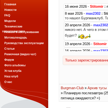
Главная
Новости
FAQ
Модели
Технические
характеристики
Ремонт и обслуживание
Мотокалендарь
Руководства эксплуатации
Статьи
Рюмочная (видео чат)
Форум
Фото альбомы
Устав клуба
Наш клуб
О нас
Burgman-Club
»
Архив тусы 2
» Планирую послезавтра (25-
пятница ожидаются? =)