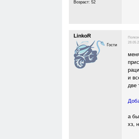
Возраст: 52
LinkoR
Полезн
28.05.
Гости
меня
прис
рац
и вс
две 
Доба
а бы
хз, 