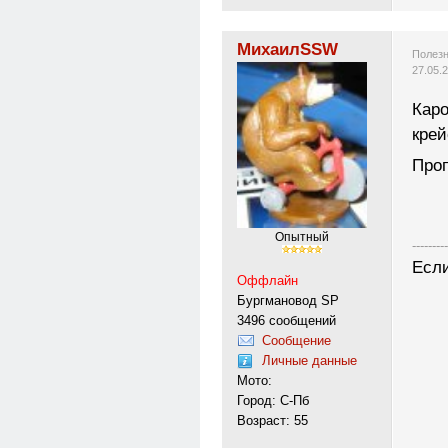
МихаилSSW
Полезн
27.05.
Каро
крей
Проп
Опытный
---------
Если
Оффлайн
Бургмановод SP
3496 сообщений
Сообщение
Личные данные
Мото:
Город: С-Пб
Возраст: 55