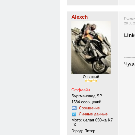
Alexch
Полезн
28.05.
Lin
---------
Чуде
Опытный
Оффлайн
Бургмановод SP
1584 сообщений
Сообщение
Личные данные
Мото: белая 650-ка K7
LX
Город: Питер