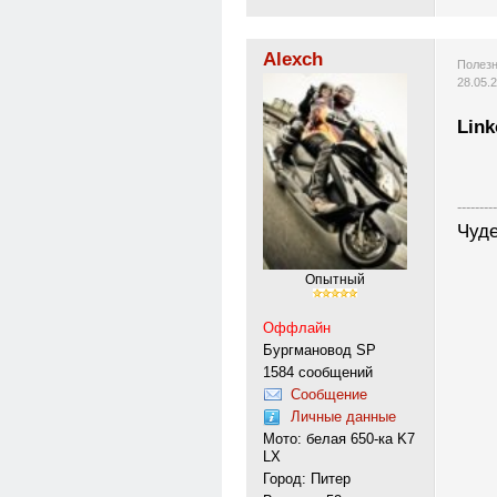
Alexch
Полезн
28.05.
Lin
---------
Чуде
Опытный
Оффлайн
Бургмановод SP
1584 сообщений
Сообщение
Личные данные
Мото: белая 650-ка K7
LX
Город: Питер