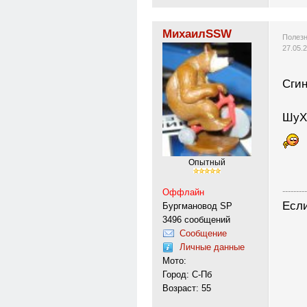
МихаилSSW
Полезн
27.05.
Сгин
ШуХ
Опытный
---------
Оффлайн
Если
Бургмановод SP
3496 сообщений
Сообщение
Личные данные
Мото:
Город: С-Пб
Возраст: 55