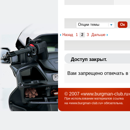
Опции темы
Ок
Назад
1
2
3
Дальше
Доступ закрыт.
Вам запрещено отвечать в
© 2007 «www.burgman-club.ru»
При использовании материалов ссылка
на «
www.burgman-club.ru
» обязательна
.