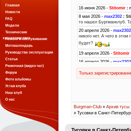
Главная
Новости
FAQ
Модели
Технические
характеристики
Ремонт и обслуживание
Мотокалендарь
Руководства эксплуатации
Статьи
Рюмочная (видео чат)
Форум
Фото альбомы
Устав клуба
Наш клуб
О нас
Burgman-Club
»
Архив тусы 2
» Тусовки в Санкт-Петербур
Тусовки в Санкт-Петерб