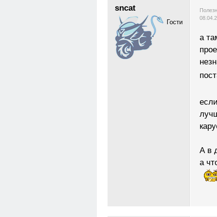
sncat
Полезн
08.04.
Гости
а та
прое
незн
пост
если
лучш
кар
А в 
а чт