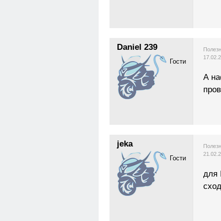
Daniel 239
Полезн
17.02.
Гости
А на
пров
jeka
Полезн
21.02.
Гости
для
сход