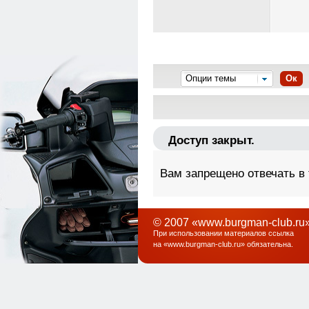
Опции темы
Ок
Доступ закрыт.
Вам запрещено отвечать в
© 2007 «www.burgman-club.ru»
При использовании материалов ссылка
на «
www.burgman-club.ru
» обязательна
.