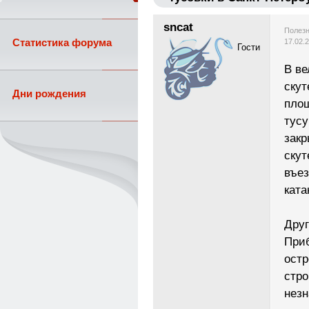
sncat
Полезн
Статистика форума
17.02.
Гости
В ве
скут
Дни рождения
площ
тусу
закр
скут
въез
ката
Друг
При
остр
стро
незн