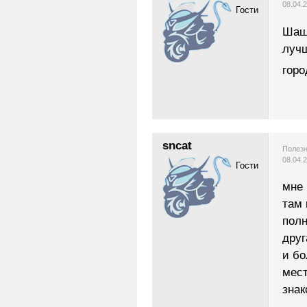
08.04.
Гости
Шашл
лучш
гор
sncat
Полезн
08.04.
Гости
мне 
там 
полн
друг
и бо
мест
знак