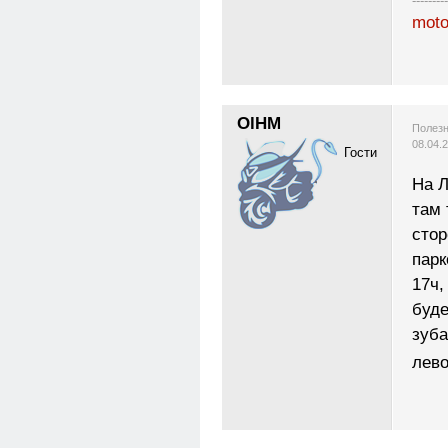
---------
moto
OlHM
Полезн
08.04.
Гости
На Л
там 
стор
парк
17ч,
буде
зуба
лев