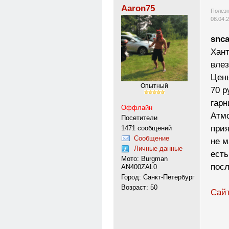
Aaron75
Полезн
08.04.
snca
Хант
влез
Цены
Опытный
70 р
гарн
Оффлайн
Атм
Посетители
прия
1471 сообщений
Сообщение
не м
Личные данные
есть
Мото: Burgman
посл
AN400ZAL0
Город: Санкт-Петербург
Возраст: 50
Сай