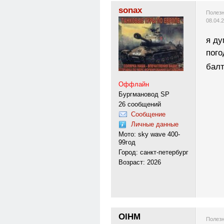
sonax
Полезн
08.04.
я ду
пого
балт
Оффлайн
Бургмановод SP
26 сообщений
Сообщение
Личные данные
Мото: sky wave 400-
99год
Город: санкт-петербург
Возраст: 2026
OlHM
Полезн