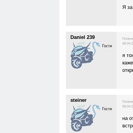
Я за
Daniel 239
Полезн
08.04.
Гости
я то
каже
откр
steiner
Полезн
08.04.
Гости
на о
встр