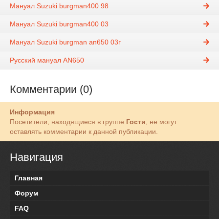
Мануал Suzuki burgman400 98
Мануал Suzuki burgman400 03
Мануал Suzuki burgman an650 03г
Русский мануал AN650
Комментарии (0)
Информация
Посетители, находящиеся в группе
Гости
, не могут
оставлять комментарии к данной публикации.
Навигация
Главная
Форум
FAQ