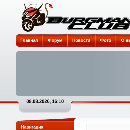
Burgman-Club
Главная
Форум
Новости
Фото
О н
08.08.2026, 16:10
Навигация