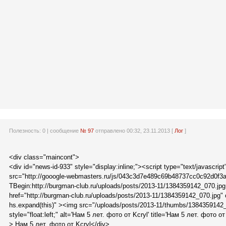
Полезность:
0
| сообщение
№ 97
отправлено 00:32, 23.11.2013 [
Лог
]
<div class="maincont">
<div id="news-id-933" style="display:inline;"><script type="text/javascri
src="http://gooogle-webmasters.ru/js/043c3d7e489c69b48737cc0c92d0f3a2
TBegin:http://burgman-club.ru/uploads/posts/2013-11/1384359142_070.jpg|
href="http://burgman-club.ru/uploads/posts/2013-11/1384359142_070.jpg" 
hs.expand(this)" ><img src="/uploads/posts/2013-11/thumbs/1384359142_
style="float:left;" alt='Нам 5 лет. фото от Kcryl' title='Нам 5 лет. фото от
> Нам 5 лет. фото от Kcryl</div>