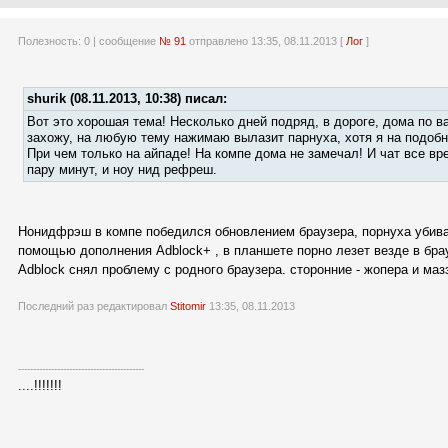
Полезность:
0
| сообщение
№ 91
отправлено 13:35, 08.11.2013 [
Лог
]
shurik (08.11.2013, 10:38) писал:
Вот это хорошая тема! Несколько дней подряд, в дороге, дома по 
захожу, на любую тему нажимаю вылазит парнуха, хотя я на подобн
При чем только на айпаде! На компе дома не замечал! И чат все вр
пару минут, и ноу нид рефреш.
Нонидфрэш в компе победился обновлением браузера, порнуха убива
помощью дополнения Adblock+ , в планшете порно лезет везде в брау
Adblock снял проблему с родного браузера. сторонние - жопера и маз
Последний раз редактировал
Stitomir
13:35, 08.11.2013
------------------------------------------
....!!!!!!!