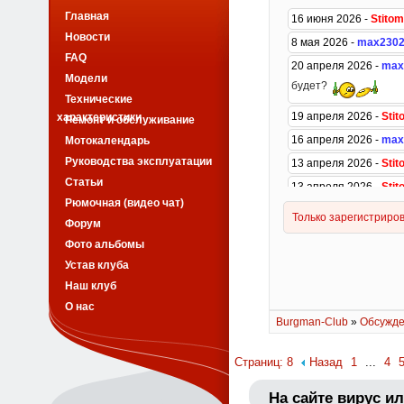
Главная
Новости
FAQ
Модели
Технические
характеристики
Ремонт и обслуживание
Мотокалендарь
Руководства эксплуатации
Статьи
Рюмочная (видео чат)
Форум
Фото альбомы
Устав клуба
Наш клуб
О нас
Burgman-Club
»
Обсужде
Страниц: 8
Назад
1
...
4
На сайте вирус и