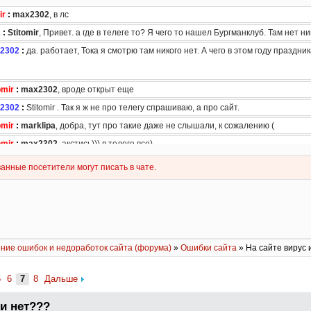
ние ошибок и недоработок сайта (форума)
»
Ошибки сайта
» На сайте вирус 
5
6
7
8
Дальше
ли нет???