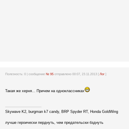
Полезность:
0
| сообщение
№ 95
отправлено 00:07, 23.11.2013 [
Лог
]
Такая же херня... Причем на одноклассниках
------------------------------------------
Skywave K2, burgman k7 candy, BRP Spyder RT, Honda GoldWing
лучше героически перднуть, чем предательски бзднуть