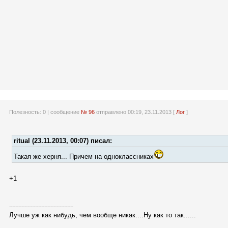
Полезность:
0
| сообщение
№ 96
отправлено 00:19, 23.11.2013 [
Лог
]
ritual (23.11.2013, 00:07) писал:
Такая же херня... Причем на одноклассниках
+1
------------------------------------------
Лучше уж как нибудь, чем вообще никак....Ну как то так......