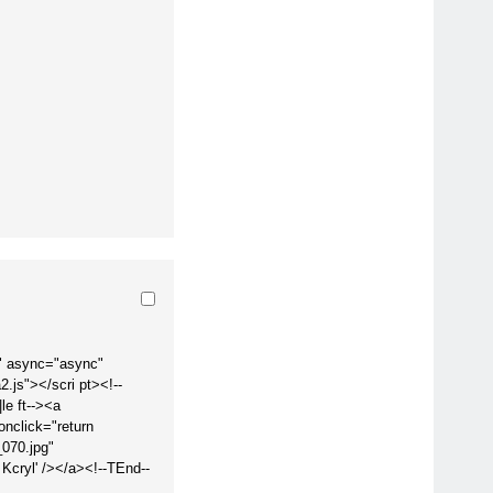
pt" async="async"
.js"></scri pt><!--
le ft--><a
onclick="return
070.jpg"
 Kcryl' /></a><!--TEnd--