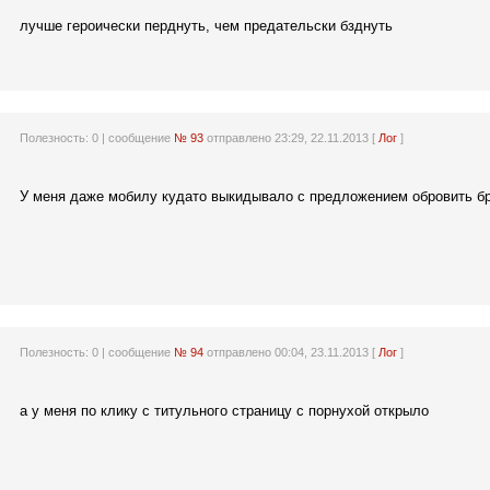
лучше героически перднуть, чем предательски бзднуть
Полезность:
0
| сообщение
№ 93
отправлено 23:29, 22.11.2013 [
Лог
]
У меня даже мобилу кудато выкидывало с предложением обровить бр
Полезность:
0
| сообщение
№ 94
отправлено 00:04, 23.11.2013 [
Лог
]
а у меня по клику с титульного страницу с порнухой открыло