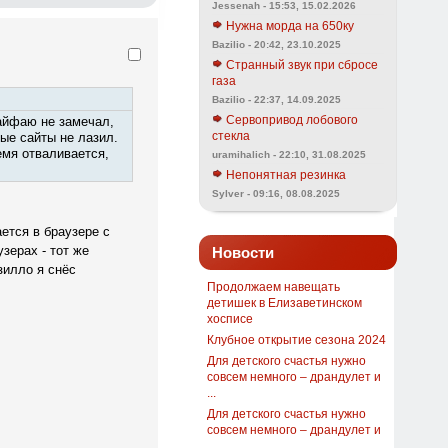
Jessenah - 15:53, 15.02.2026
Нужна морда на 650ку
Bazilio - 20:42, 23.10.2025
Странный звук при сбросе
газа
Bazilio - 22:37, 14.09.2025
вайфаю не замечал,
Сервопривод лобового
ые сайты не лазил.
стекла
емя отваливается,
uramihalich - 22:10, 31.08.2025
Непонятная резинка
Sylver - 09:16, 08.08.2025
ется в браузере с
зерах - тот же
Новости
зилло я снёс
Продолжаем навещать
детишек в Елизаветинском
хосписе
Клубное открытие сезона 2024
Для детского счастья нужно
совсем немного – драндулет и
...
Для детского счастья нужно
совсем немного – драндулет и
...