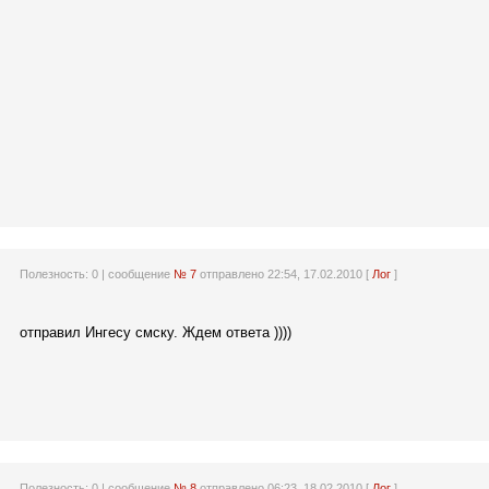
Полезность:
0
| сообщение
№ 7
отправлено 22:54, 17.02.2010 [
Лог
]
отправил Ингесу смску. Ждем ответа ))))
Полезность:
0
| сообщение
№ 8
отправлено 06:23, 18.02.2010 [
Лог
]