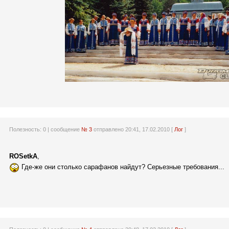
Полезность:
0
| сообщение
№ 3
отправлено 20:41, 17.02.2010 [
Лог
]
ROSetkA
,
Где-же они столько сарафанов найдут? Серьезные требования...