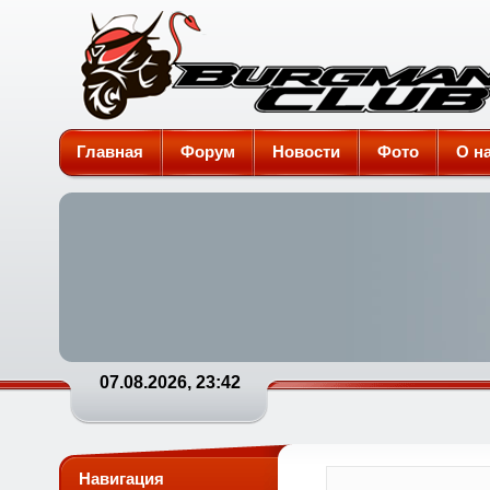
Burgman-Club
Главная
Форум
Новости
Фото
О н
07.08.2026, 23:42
Навигация