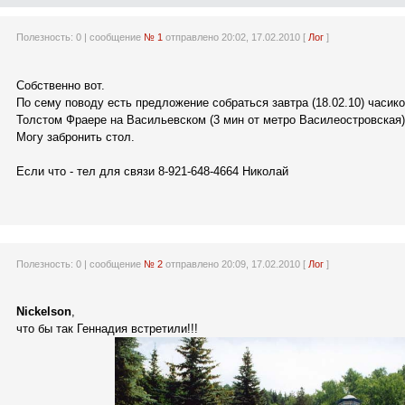
Полезность:
0
| сообщение
№ 1
отправлено 20:02, 17.02.2010 [
Лог
]
Собственно вот.
По сему поводу есть предложение собраться завтра (18.02.10) часико
Толстом Фраере на Васильевском (3 мин от метро Василеостровская)
Могу забронить стол.
Если что - тел для связи 8-921-648-4664 Николай
Полезность:
0
| сообщение
№ 2
отправлено 20:09, 17.02.2010 [
Лог
]
Nickelson
,
что бы так Геннадия встретили!!!