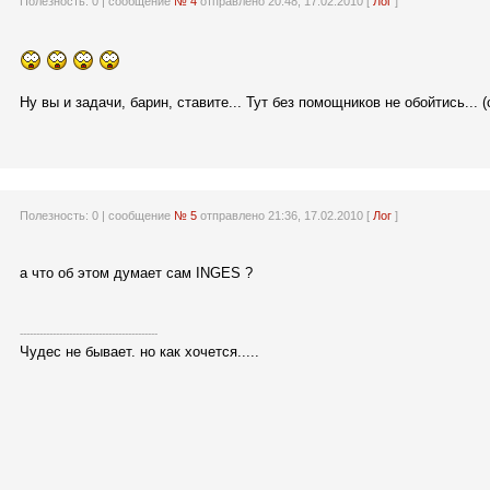
Полезность:
0
| сообщение
№ 4
отправлено 20:48, 17.02.2010 [
Лог
]
Ну вы и задачи, барин, ставите... Тут без помощников не обойтись... (
Полезность:
0
| сообщение
№ 5
отправлено 21:36, 17.02.2010 [
Лог
]
а что об этом думает сам INGES ?
------------------------------------------
Чудес не бывает. но как хочется.....