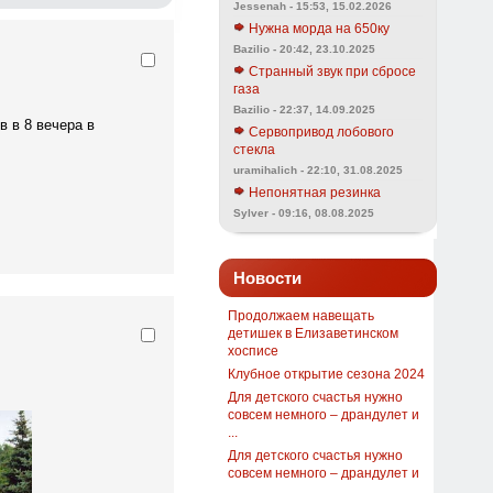
Jessenah - 15:53, 15.02.2026
Нужна морда на 650ку
Bazilio - 20:42, 23.10.2025
Странный звук при сбросе
газа
Bazilio - 22:37, 14.09.2025
в в 8 вечера в
Сервопривод лобового
стекла
uramihalich - 22:10, 31.08.2025
Непонятная резинка
Sylver - 09:16, 08.08.2025
Новости
Продолжаем навещать
детишек в Елизаветинском
хосписе
Клубное открытие сезона 2024
Для детского счастья нужно
совсем немного – драндулет и
...
Для детского счастья нужно
совсем немного – драндулет и
...