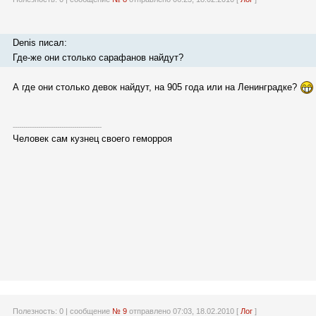
Denis писал:
Где-же они столько сарафанов найдут?
А где они столько девок найдут, на 905 года или на Ленинградке?
------------------------------------------
Человек сам кузнец своего геморроя
Полезность:
0
| сообщение
№ 9
отправлено 07:03, 18.02.2010 [
Лог
]