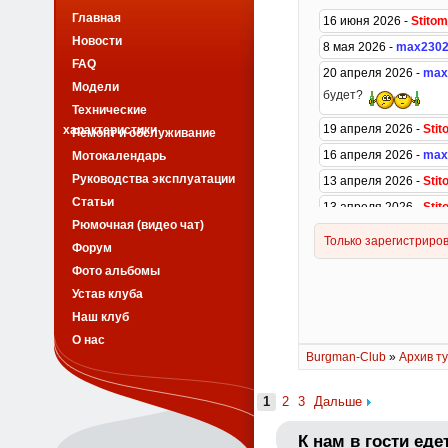
Главная
Новости
FAQ
Модели
Технические
характеристики
Ремонт и обслуживание
Мотокалендарь
Руководства эксплуатации
Статьи
Рюмочная (видео чат)
Форум
Фото альбомы
Устав клуба
Наш клуб
О нас
Burgman-Club
»
Архив ту
1
2
3
Дальше
К нам в гости еде