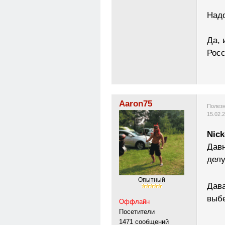
Надо
Да, 
Росс
Aaron75
Полезн
15.02.
Nick
Давн
дел
Опытный
Дава
выбе
Оффлайн
Посетители
1471 сообщений