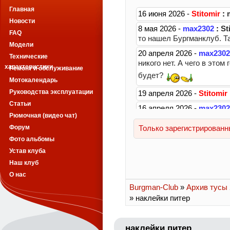
Главная
Новости
FAQ
Модели
Технические
характеристики
Ремонт и обслуживание
Мотокалендарь
Руководства эксплуатации
Статьи
Рюмочная (видео чат)
Форум
Фото альбомы
Устав клуба
Наш клуб
О нас
Burgman-Club
»
Архив тусы 2
» наклейки питер
наклейки питер