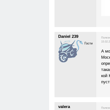
Daniel 239
Полезн
15.02.
Гости
А мо
Моск
опре
така
кой 
пуст
valera
Полезн