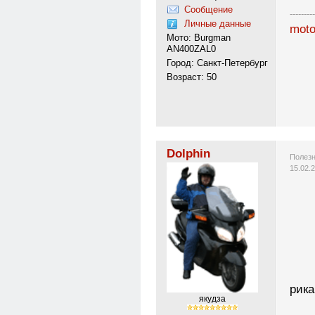
Сообщение
---------
Личные данные
moto
Мото: Burgman
AN400ZAL0
Город: Санкт-Петербург
Возраст: 50
Dolphin
Полезн
15.02.
рик
якудза