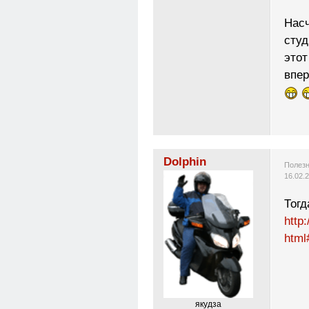
Насч
студ
этот
впе
Dolphin
Полезн
16.02.
Тогд
http
html
якудза