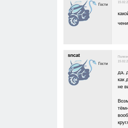
15.02.
Гости
како
чени
sncat
Полезн
15.02.
Гости
да, 
как 
не в
Возм
тёмн
вооб
круг