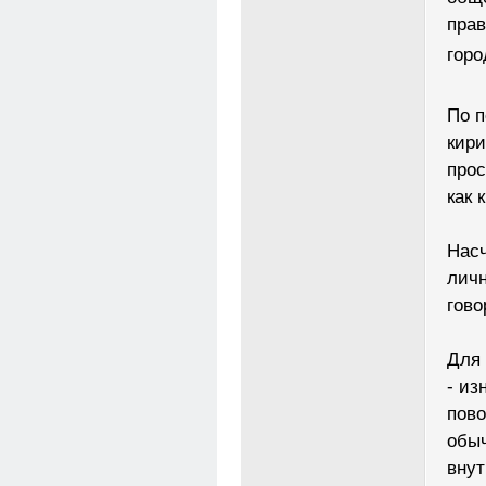
прав
горо
По п
кири
прос
как 
Насч
личн
гово
Для 
- из
пово
обыч
внут