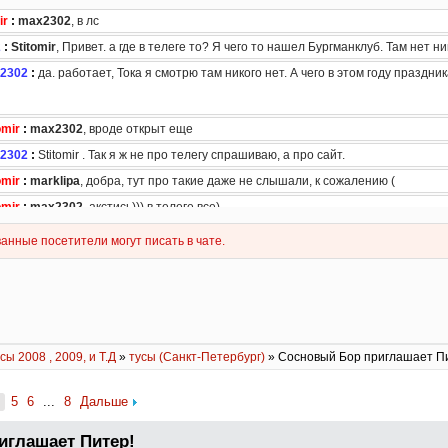
сы 2008 , 2009, и Т.Д
»
тусы (Санкт-Петербург)
» Сосновый Бор приглашает П
5
6
...
8
Дальше
иглашает Питер!