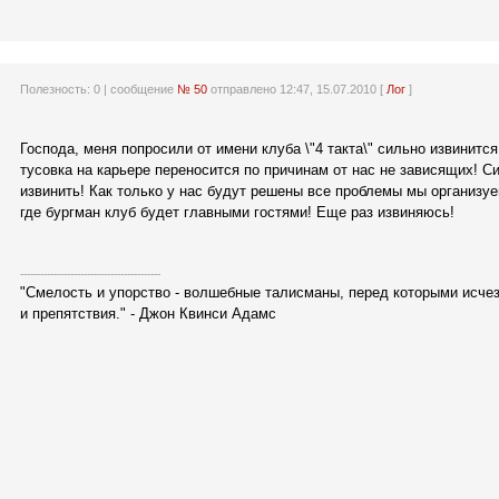
Полезность:
0
| сообщение
№ 50
отправлено 12:47, 15.07.2010 [
Лог
]
Господа, меня попросили от имени клуба \"4 такта\" сильно извинится
тусовка на карьере переносится по причинам от нас не зависящих! С
извинить! Как только у нас будут решены все проблемы мы организуе
где бургман клуб будет главными гостями! Еще раз извиняюсь!
------------------------------------------
"Смелость и упорство - волшебные талисманы, перед которыми исче
и препятствия." - Джон Квинси Адамс