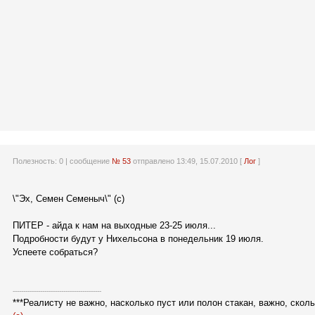
Полезность:
0
| сообщение
№ 53
отправлено 13:49, 15.07.2010 [
Лог
]
\"Эх, Семен Семеныч\" (с)
ПИТЕР - айда к нам на выходные 23-25 июля...
Подробности будут у Нихельсона в понедельник 19 июля.
Успеете собраться?
------------------------------------------
***Реалисту не важно, насколько пуст или полон стакан, важно, скол