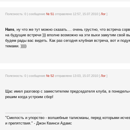
Полезность:
0
| сообщение
№ 51
отправлено 12:57, 15.07.2010 [
Лог
]
Hans
, ну что же тут можно сказать.... очень грустно, что встреча сор
на будущие встречи ))) вполне возможно на эти выхи замутим свой в
будем рады вас видеть. Как раз сегодня клубная встреча, вот и поду
темами. )))))
Полезность:
0
| сообщение
№ 52
отправлено 13:03, 15.07.2010 [
Лог
]
Щас имел разговор с заместителем председателя клуба, в понедель
решим когда устроим сбор!
------------------------------------------
"Смелость и упорство - волшебные талисманы, перед которыми исче
и препятствия." - Джон Квинси Адамс