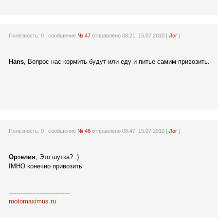
Полезность:
0
| сообщение
№ 47
отправлено 08:21, 15.07.2010 [
Лог
]
Hans
, Вопрос нас кормить будут или еду и питье самим привозить.
Полезность:
0
| сообщение
№ 48
отправлено 08:47, 15.07.2010 [
Лог
]
Ортелия
, Это шутка? :)
IMHO конечно привозить
------------------------------------------
motomaximus.ru