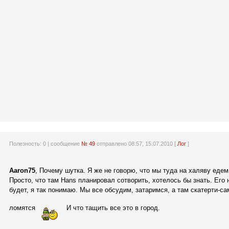
Полезность:
0
| сообщение
№ 49
отправлено 08:57, 15.07.2010 [
Лог
]
Aaron75
, Почему шутка. Я же не говорю, что мы туда на халяву едем
Просто, что там Hans планировал сотворить, хотелось бы знать. Его 
будет, я так понимаю. Мы все обсудим, затаримся, а там скатерти-са
ломятся
И что тащить все это в город.