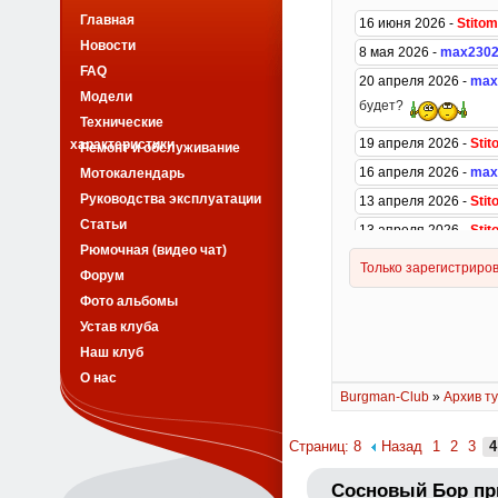
Главная
Новости
FAQ
Модели
Технические
характеристики
Ремонт и обслуживание
Мотокалендарь
Руководства эксплуатации
Статьи
Рюмочная (видео чат)
Форум
Фото альбомы
Устав клуба
Наш клуб
О нас
Burgman-Club
»
Архив ту
Страниц: 8
Назад
1
2
3
4
Сосновый Бор пр