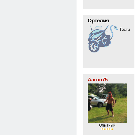
Ортелия
Гости
Aaron75
Опытный