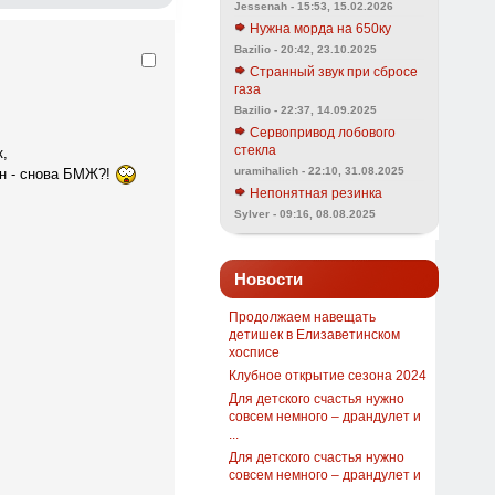
Jessenah - 15:53, 15.02.2026
Нужна морда на 650ку
Bazilio - 20:42, 23.10.2025
Странный звук при сбросе
газа
Bazilio - 22:37, 14.09.2025
Сервопривод лобового
стекла
к,
uramihalich - 22:10, 31.08.2025
он - снова БМЖ?!
Непонятная резинка
Sylver - 09:16, 08.08.2025
Новости
Продолжаем навещать
детишек в Елизаветинском
хосписе
Клубное открытие сезона 2024
Для детского счастья нужно
совсем немного – драндулет и
...
Для детского счастья нужно
совсем немного – драндулет и
...