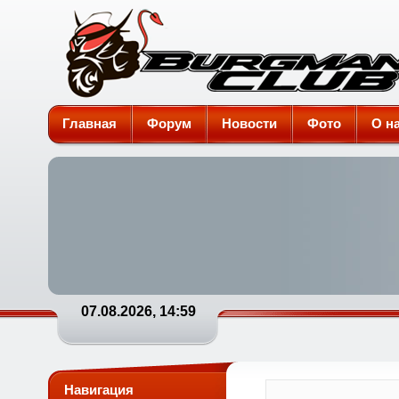
Burgman-Club
Главная
Форум
Новости
Фото
О н
07.08.2026, 14:59
Навигация