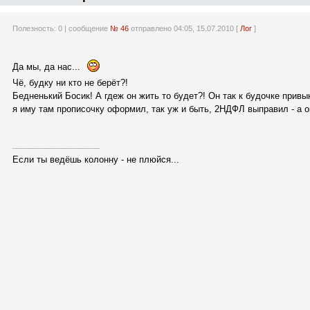
Полезность:
0
| сообщение
№ 46
отправлено 04:05, 15.07.2010 [
Лог
]
Да мы, да нас...
Чё, будку ни кто не берёт?!
Бедненький Босик! А гдеж он жить то будет?! Он так к будочке привы
я иму там прописочку оформил, так уж и быть, 2НДФЛ выправил - а 
------------------------------------------
Если ты ведёшь колонну - не плюйся...