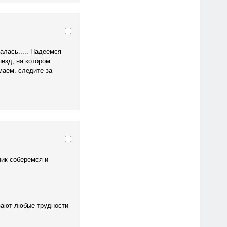
валась..... Надеемся
ыезд, на котором
маем. следите за
ник соберемся и
зают любые трудности