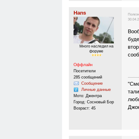
Hans
Полезн
30.04.
Вооб
буде
втор
Много наследил на
форуме
сооб
Оффлайн
Посетители
285 сообщений
---------
Сообщение
"Сме
Личные данные
тали
Мото: Джентра
любы
Город: Сосновый Бор
Джо
Возраст: 45