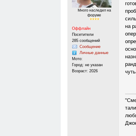
гото
проб
Много наследил на
форуме
силь
на р
Оффлайн
опер
Посетители
285 сообщений
опре
Сообщение
осно
Личные данные
назн
Мото:
ранд
Город: не указан
Возраст: 2026
чуть
---------
"Сме
тали
любы
Джо