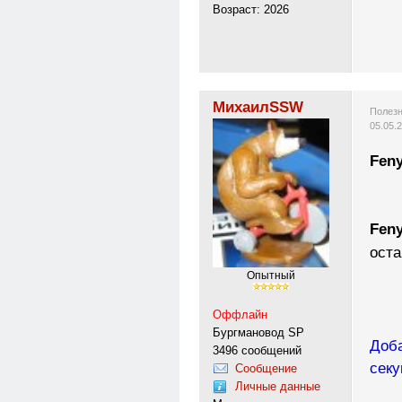
Возраст: 2026
МихаилSSW
Полезн
05.05.
Fen
Fen
оста
Опытный
Оффлайн
Бургмановод SP
Доба
3496 сообщений
секу
Сообщение
Личные данные