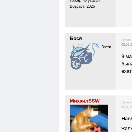
Город: не указан
Возраст: 2026
Бося
Полезн
05.05.
Гости
9 ма
была
ехат
МихаилSSW
Полезн
05.05.
Han
жилк