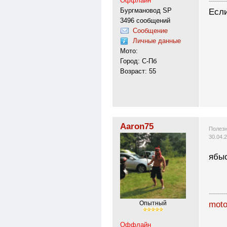
Оффлайн
---------
Бургмановод SP
Если
3496 сообщений
Сообщение
Личные данные
Мото:
Город: С-Пб
Возраст: 55
Aaron75
Полезн
30.04.
ябы
---------
moto
Опытный
Оффлайн