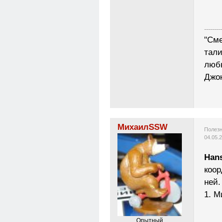
---------
"Сме
тали
любы
Джо
МихаилSSW
Полезн
04.05.
Han
коор
ней.
1. 
Опытный