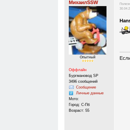
МихаилSSW
Полезн
30.04.
Han
---------
Если
Опытный
Оффлайн
Бургмановод SP
3496 сообщений
Сообщение
Личные данные
Мото:
Город: С-Пб
Возраст: 55