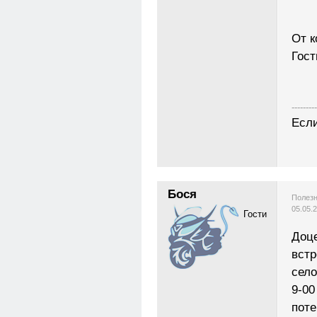
От к
Гост
---------
Если
Бося
Полезн
05.05.
Гости
Доце
встр
село
9-00
поте