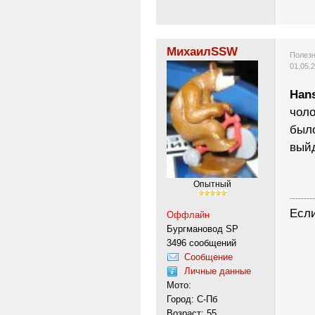
МихаилSSW
Полезн
01.05.
Han
чоло
было
выйд
Опытный
---------
Если
Оффлайн
Бургмановод SP
3496 сообщений
Сообщение
Личные данные
Мото:
Город: С-Пб
Возраст: 55