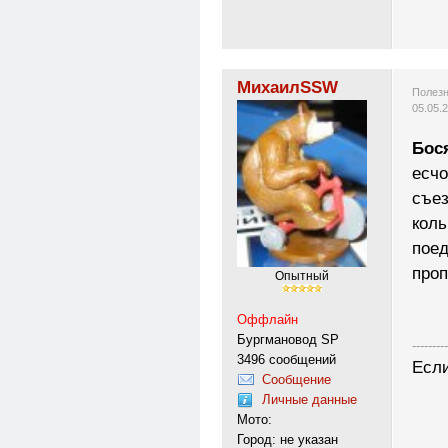
МихаилSSW
Полезн
05.05.
Бос
есчо
съез
коль
поед
проп
Опытный
Оффлайн
Бургмановод SP
---------
3496 сообщений
Если
Сообщение
Личные данные
Мото:
Город: не указан