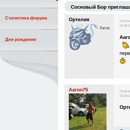
Сосновый Бор приглаша
Статистика форума
Ортелия
Полезн
03.08.
Гости
Aar
Дни рождения
перв
Aaron75
Полезн
03.08.
Орт