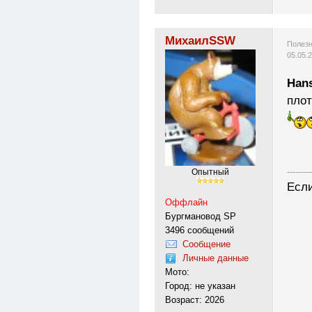
МихаилSSW
Полезн
05.05.
Han
плот
---------
Опытный
Если
Оффлайн
Бургмановод SP
3496 сообщений
Сообщение
Личные данные
Мото:
Город: не указан
Возраст: 2026