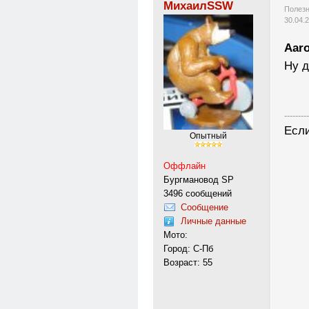
МихаилSSW
Полезн
30.04.
Aar
Ну д
---------
Если
Опытный
Оффлайн
Бургмановод SP
3496 сообщений
Сообщение
Личные данные
Мото:
Город: С-Пб
Возраст: 55