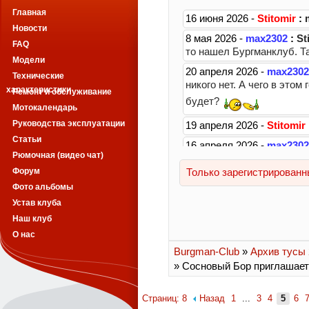
Главная
Новости
FAQ
Модели
Технические
характеристики
Ремонт и обслуживание
Мотокалендарь
Руководства эксплуатации
Статьи
Рюмочная (видео чат)
Форум
Фото альбомы
Устав клуба
Наш клуб
О нас
Burgman-Club
»
Архив тусы 2
» Сосновый Бор приглашает
Страниц: 8
Назад
1
...
3
4
5
6