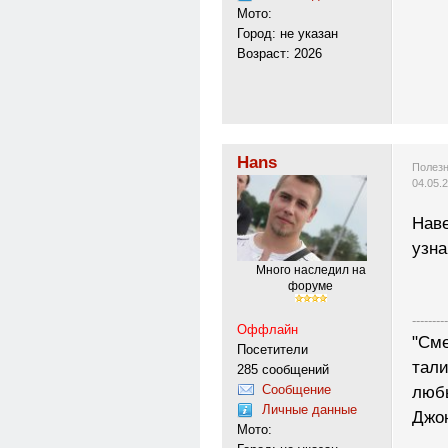
Мото:
Город: не указан
Возраст: 2026
Hans
Полезн
04.05.
Наве
узна
Много наследил на
форуме
---------
Оффлайн
"Сме
Посетители
тали
285 сообщений
Сообщение
любы
Личные данные
Джо
Мото: