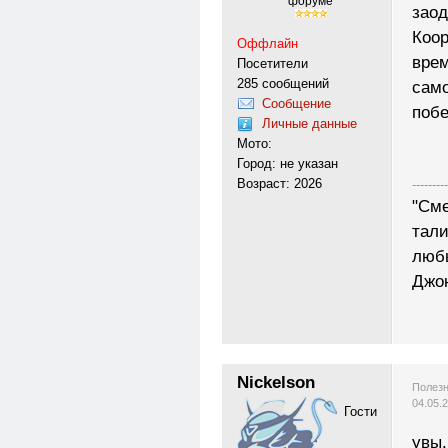
форуме
заод
Коор
Оффлайн
врем
Посетители
285 сообщений
само
Сообщение
побе
Личные данные
Мото:
Город: не указан
Возраст: 2026
---------
"Сме
тали
любы
Джо
Nickelson
Полезн
04.05.
Гости
увы.