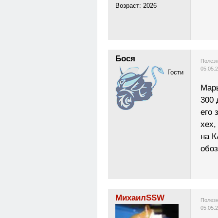
Возраст: 2026
Бося
Полезн
05.05.
Гости
Марь
300 
его 
хех,
на К
обоз
МихаилSSW
Полезн
05.05.