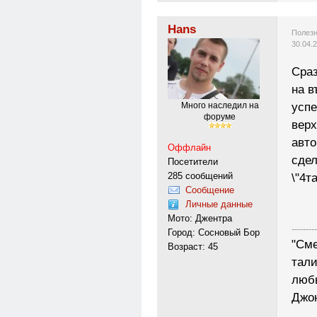
Hans
Полезн
30.04.
Сраз
на в
успе
Много наследил на
форуме
верх
авто
Оффлайн
сдел
Посетители
285 сообщений
\"4т
Сообщение
Личные данные
Мото: Джентра
---------
Город: Сосновый Бор
"Сме
Возраст: 45
тали
любы
Джо