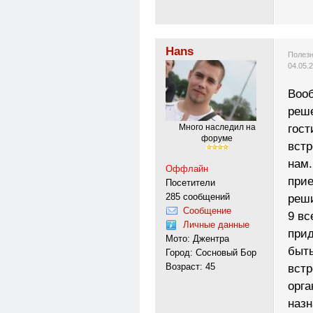
Hans
Полезн
04.05.
Воо
реш
гост
Много наследил на
форуме
встр
нам.
Оффлайн
прие
Посетители
285 сообщений
реш
Сообщение
9 вс
Личные данные
прид
Мото: Джентра
быть
Город: Сосновый Бор
Возраст: 45
встр
орга
назн