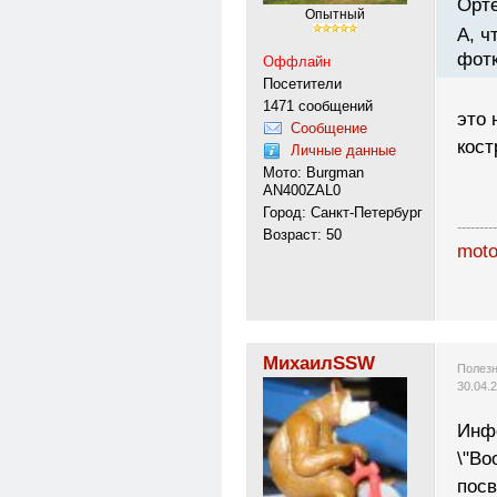
Орте
Опытный
А, ч
фот
Оффлайн
Посетители
1471 сообщений
это 
Сообщение
кост
Личные данные
Мото: Burgman
AN400ZAL0
Город: Санкт-Петербург
---------
Возраст: 50
moto
МихаилSSW
Полезн
30.04.
Инфо
\"Во
посв