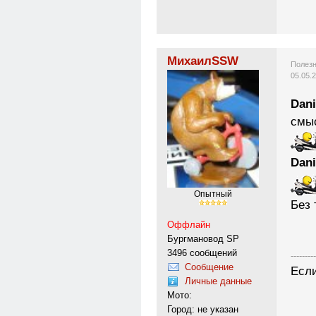
МихаилSSW
Полезн
05.05.
Dani
смыс
Dani
Опытный
Без 
Оффлайн
Бургмановод SP
3496 сообщений
---------
Сообщение
Если
Личные данные
Мото:
Город: не указан