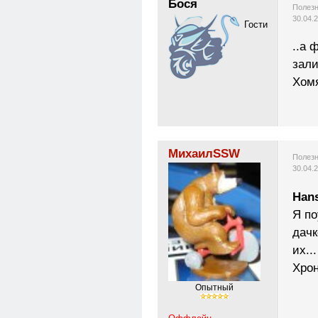
Бося
Полезн
30.04.
Гости
..а 
зали
Хомя
МихаилSSW
Полезн
30.04.
Han
Я по
дачк
их...
Хрон
Опытный