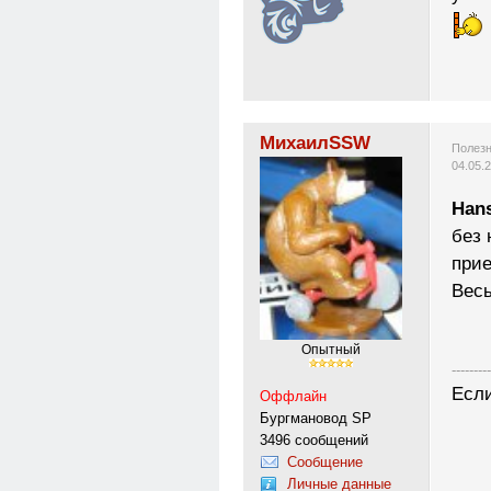
МихаилSSW
Полезн
04.05.
Han
без 
при
Весь
Опытный
---------
Если
Оффлайн
Бургмановод SP
3496 сообщений
Сообщение
Личные данные