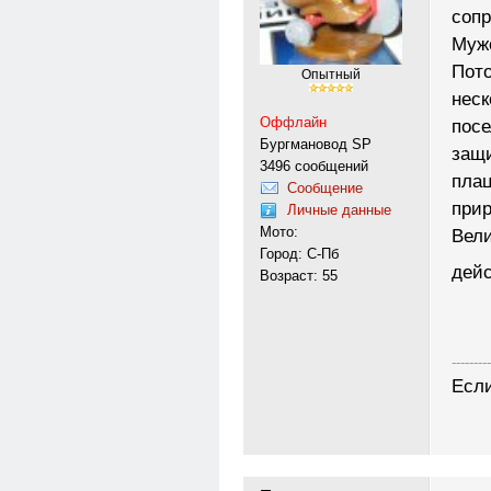
сопр
Муже
Пото
Опытный
неск
Оффлайн
посе
Бургмановод SP
защ
3496 сообщений
плац
Сообщение
прир
Личные данные
Мото:
Вели
Город: С-Пб
дей
Возраст: 55
---------
Если