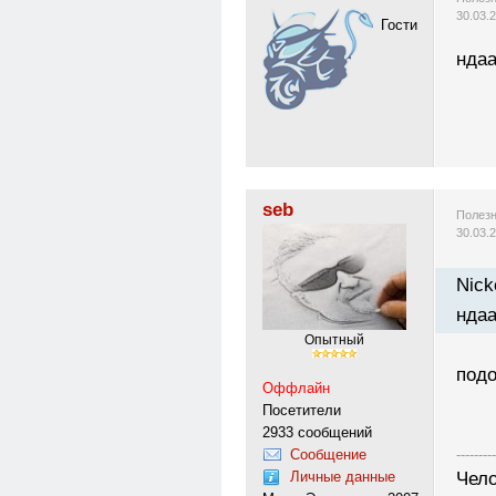
30.03.
Гости
ндаа
seb
Полезн
30.03.
Nick
ндаа
Опытный
подо
Оффлайн
Посетители
2933 сообщений
Сообщение
---------
Личные данные
Чело