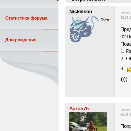
Nickelson
Полезн
Статистика форума
30.03.
Гости
Пред
02.0
Дни рождения
Пове
1. Р
2. О
3.
))))
Aaron75
Полезн
30.03.
Попр