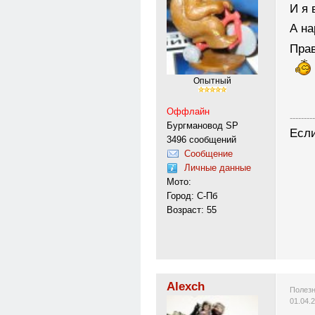
И я 
А на
Прав
Опытный
Оффлайн
---------
Бургмановод SP
Если
3496 сообщений
Сообщение
Личные данные
Мото:
Город: С-Пб
Возраст: 55
Alexch
Полезн
01.04.