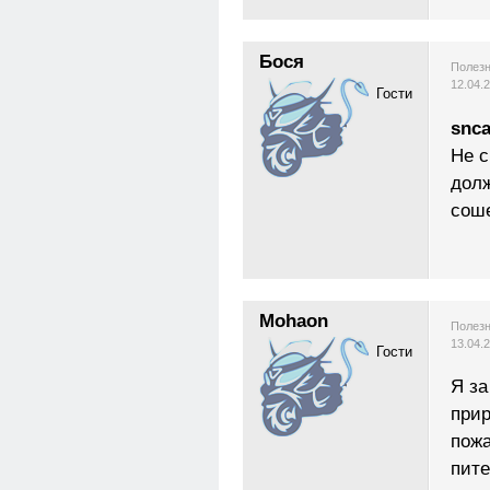
Бося
Полезн
12.04.
Гости
snca
Не с
долж
соше
Mohaon
Полезн
13.04.
Гости
Я за
прир
пожа
пите