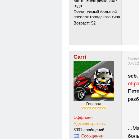
Мото: Электричка 2007
года
Город: самый большой
поселок городского типа
Возраст: 52
Garri
Полезн
30.03.
seb
обр
Пете
разб
Генерал
Оффлайн
---------
Администраторы
...М
3931 сообщений
боль
Сообщение