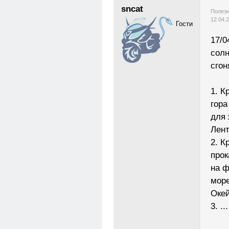
sncat
Полезн
12.04.
Гости
17/0
солн
сгон
1. К
гора
для 
Лент
2. К
прок
на ф
море
Окей
3. ...