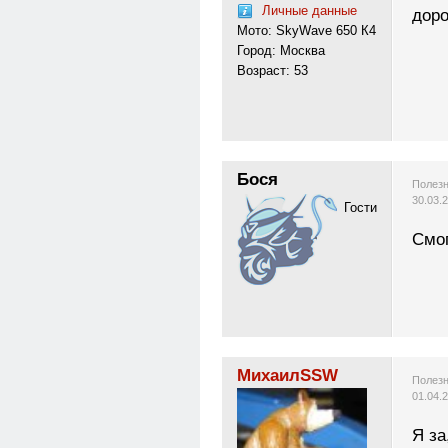
Личные данные
доро
Мото: SkyWave 650 К4
Город: Москва
Возраст: 53
Бося
Полезн
30.03.
Гости
Смог
МихаилSSW
Полезн
01.04.
Я за