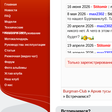
Главная
Новости
FAQ
Модели
Технические
характеристики
Ремонт и обслуживание
Мотокалендарь
Руководства эксплуатации
Статьи
Рюмочная (видео чат)
Форум
Фото альбомы
Устав клуба
Наш клуб
О нас
Burgman-Club
»
Архив тусы 2
» Встречаемся?
Встречаемся?