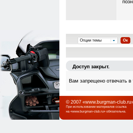
позн
Опции темы
Ок
Доступ закрыт.
Вам запрещено отвечать в
© 2007 «www.burgman-club.ru»
При использовании материалов ссылка
на «
www.burgman-club.ru
» обязательна
.