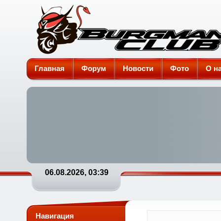
Burgman-Club
Главная
Форум
Новости
Фото
О н
06.08.2026, 03:39
Навигация