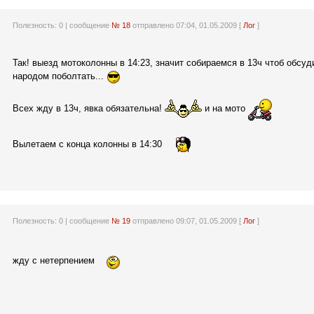
Полезность:
0
| сообщение
№ 18
отправлено 07:04, 01.05.2009 [
Лог
]
Так! выезд мотоколонны в 14:23, значит собираемся в 13ч чтоб обсуди
народом поболтать...
Всех жду в 13ч, явка обязательна!
и на мото
Вылетаем с конца колонны в 14:30
Полезность:
0
| сообщение
№ 19
отправлено 09:07, 01.05.2009 [
Лог
]
жду с нетерпением