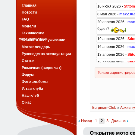
Главная
Новости
FAQ
Модели
Технические
характеристики
Ремонт и обслуживание
Мотокалендарь
Руководства эксплуатации
Статьи
Рюмочная (видео чат)
Форум
Фото альбомы
Устав клуба
Наш клуб
О нас
Burgman-Club
»
Архив ту
Назад
1
2
3
Дальше
Открытие мото се