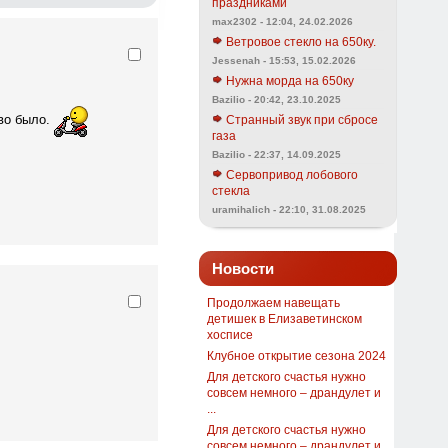
праздниками
max2302 - 12:04, 24.02.2026
Ветровое стекло на 650ку.
Jessenah - 15:53, 15.02.2026
Нужна морда на 650ку
Bazilio - 20:42, 23.10.2025
иво было.
Странный звук при сбросе
газа
Bazilio - 22:37, 14.09.2025
Сервопривод лобового
стекла
uramihalich - 22:10, 31.08.2025
Новости
Продолжаем навещать
детишек в Елизаветинском
хосписе
Клубное открытие сезона 2024
Для детского счастья нужно
совсем немного – драндулет и
...
Для детского счастья нужно
совсем немного – драндулет и