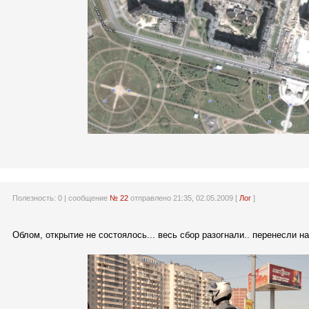
Полезность:
0
| сообщение
№ 22
отправлено 21:35, 02.05.2009 [
Лог
]
Облом, открытие не состоялось... весь сбор разогнали.. перенесли на