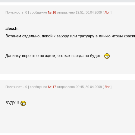
Полезность:
0
| сообщение
№ 16
отправлено 19:51, 30.04.2009 [
Лог
]
alexch
,
Встанем отдельно, попой к забору или тратуару в линию чтобы крас
Данилку вероятно не ждем, его как всегда не будет..
Полезность:
0
| сообщение
№ 17
отправлено 20:45, 30.04.2009 [
Лог
]
БУДУ!!!