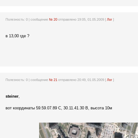
Полезность:
0
| сообщение
№ 20
отправлено 19:05, 01.05.2009 [
Лог
]
в 13,00 где ?
Полезность:
0
| сообщение
№ 21
отправлено 20:49, 01.05.2009 [
Лог
]
steiner
,
вот координаты 59.59.07.89 С, 30.11.41.30 В, высота 10м