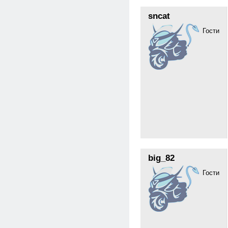
sncat
Гости
big_82
Гости