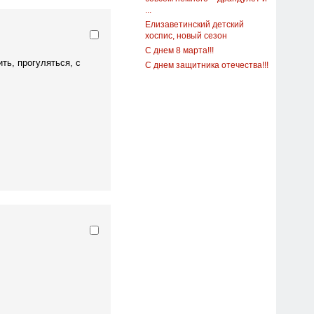
...
Елизаветинский детский
хоспис, новый сезон
С днем 8 марта!!!
ть, прогуляться, с
С днем защитника отечества!!!