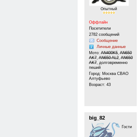
Опытный
Оффлайн
Посетители
2782 сообщений
Сообщение
Личные данные
Мото:
AN400K5
,
AN650
АK7
,
AN650 AL2
,
AN650
АK7
, долговременно
пеший
Город: Москва СВАО
Алтуфьево
Возраст: 43
big_82
Гости