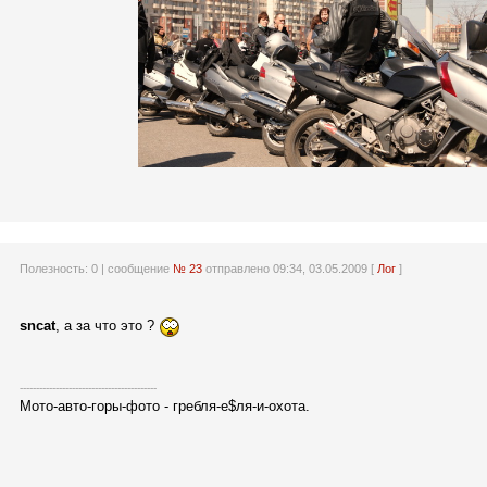
Полезность:
0
| сообщение
№ 23
отправлено 09:34, 03.05.2009 [
Лог
]
sncat
, а за что это ?
------------------------------------------
Мото-авто-горы-фото - гребля-е$ля-и-охота.