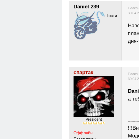
Daniel 239
Полезн
30.04.
Гости
Нав
план
дня-
спартак
Полезн
30.04.
Dani
а те
Рresident
---------
!!!В
Оффлайн
Моде