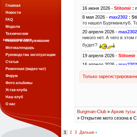
Главная
Новости
FAQ
Модели
Технические
характеристики
Ремонт и обслуживание
Мотокалендарь
Руководства эксплуатации
Статьи
Рюмочная (видео чат)
Форум
Фото альбомы
Устав клуба
Наш клуб
О нас
Burgman-Club
»
Архив тусы 2
» Открытие мото сезона в 
1
2
3
Дальше