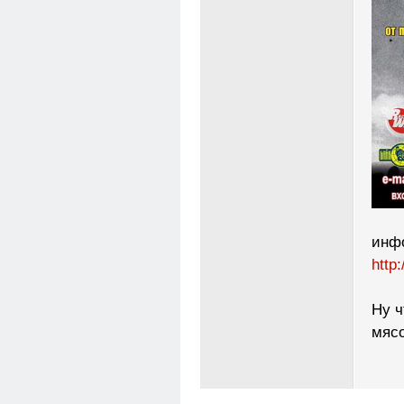
инфо
http
Ну ч
мясо