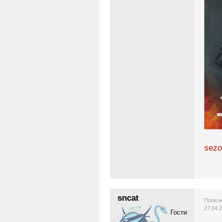
sezo
sncat
Полезн
27.04.
Гости