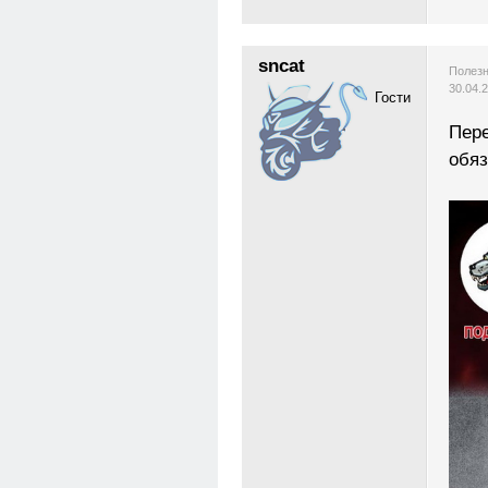
sncat
Полезн
30.04.
Гости
Пере
обяз