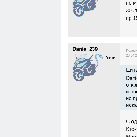
по м
300л
пр 1
Daniel 239
Полезн
28.04.
Гости
Цита
Dani
откр
и по
но п
иска
C од
Кто-
Мож