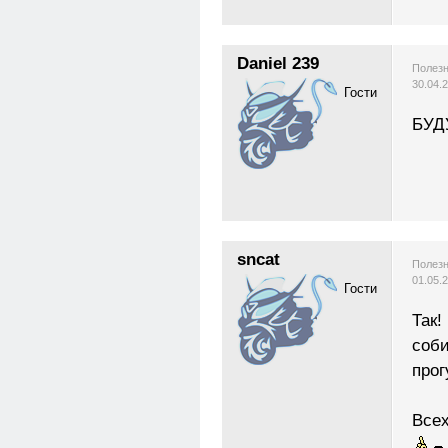
Daniel 239
Полезн
30.04.
Гости
БУД
sncat
Полезн
01.05.
Гости
Так!
соби
прог
Всех