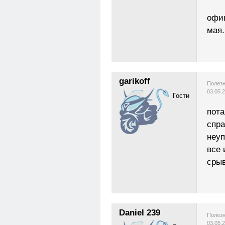
офиц
мая.
garikoff
Полезн
03.05.
Гости
пота
спра
неуп
все 
срыв
Daniel 239
Полезн
03.05.