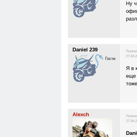
Ну ч
офи
раз
Daniel 239
Полезн
27.04.
Гости
Я в 
еще 
тоже
Alexch
Полезн
27.04.
Dani