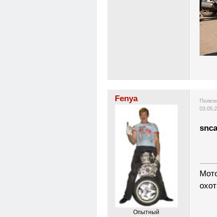
Fenya
Полезн
03.05.
snca
---------
Мото
охот
Опытный