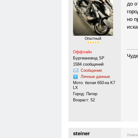
до о
горо
но п
иск
Опытный
---------
Оффлайн
Чуде
Бургмановод SP
1584 сообщений
Сообщение
Личные данные
Мото: белая 650-ка K7
LX
Город: Питер
Возраст: 52
steiner
Полезн