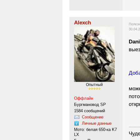
Alexch
Полезн
30.04.
Dani
вые
Доба
Опытный
може
пото
Оффлайн
откр
Бургмановод SP
1584 сообщений
Сообщение
Личные данные
---------
Мото: белая 650-ка K7
Чуде
LX