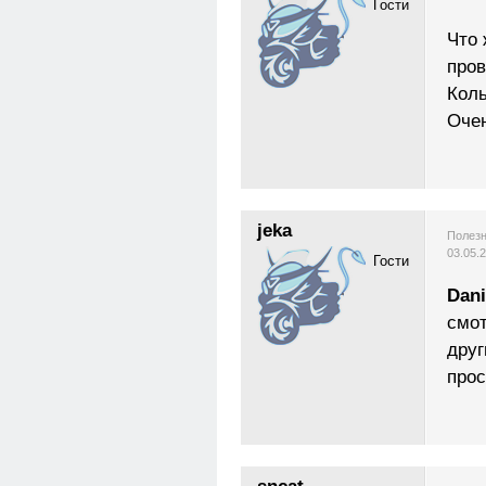
Гости
Что 
пров
Коль
Очен
jeka
Полезн
03.05.
Гости
Dani
смот
друг
прос