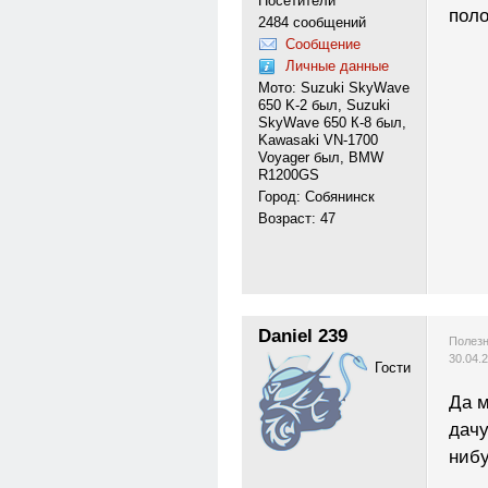
Посетители
поло
2484 сообщений
Сообщение
Личные данные
Мото: Suzuki SkyWave
650 K-2 был, Suzuki
SkyWave 650 К-8 был,
Kawasaki VN-1700
Voyager был, BMW
R1200GS
Город: Собянинск
Возраст: 47
Daniel 239
Полезн
30.04.
Гости
Да м
дачу
нибу