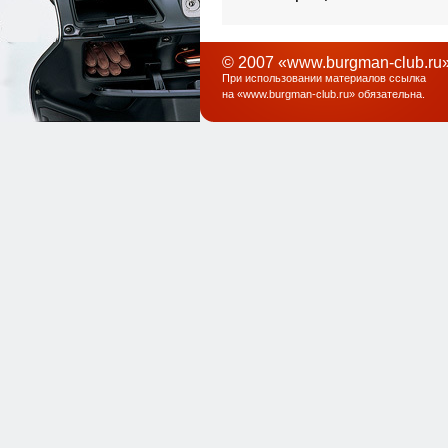
© 2007 «www.burgman-club.ru»
При использовании материалов ссылка
на «
www.burgman-club.ru
» обязательна
.