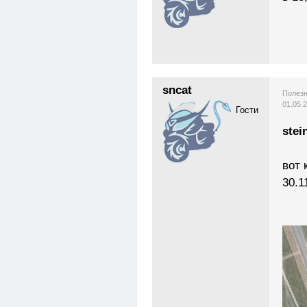
sncat
Полезн
01.05.
Гости
stei
вот 
30.1