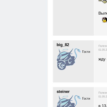
Выле
big_82
Полезн
01.05.
Гости
жду
steiner
Полезн
01.05.
Гости
в 13