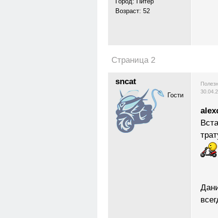
Город: Питер
Возраст: 52
Страница 2
sncat
Полезн
30.04.
Гости
alex
Вста
трат
Дани
всег