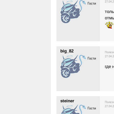
27.04.
Гости
толь
отмы
big_82
Полезн
27.04.
Гости
где 
steiner
Полезн
27.04.
Гости