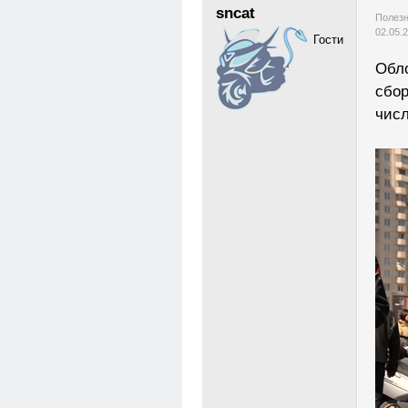
sncat
Полезн
02.05.
Гости
Обло
сбор
числ