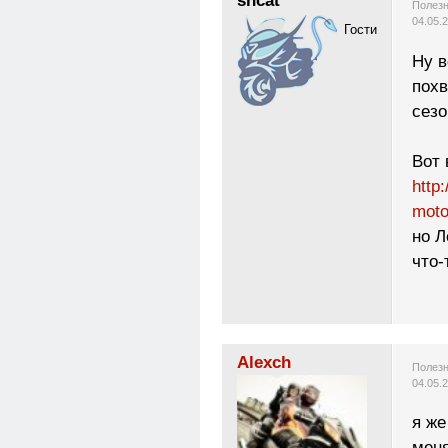
sncat
Полезн
04.05.
Гости
Ну в
похв
сез
Вот 
http
moto
но Л
что-
Alexch
Полезн
04.05.
я же
меня