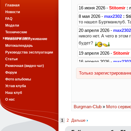
Главная
Новости
FAQ
Модели
Технические
характеристики
Ремонт и обслуживание
Мотокалендарь
Руководства эксплуатации
Статьи
Рюмочная (видео чат)
Форум
Фото альбомы
Устав клуба
Наш клуб
О нас
Burgman-Club
»
Мото серви
1
2
Дальше