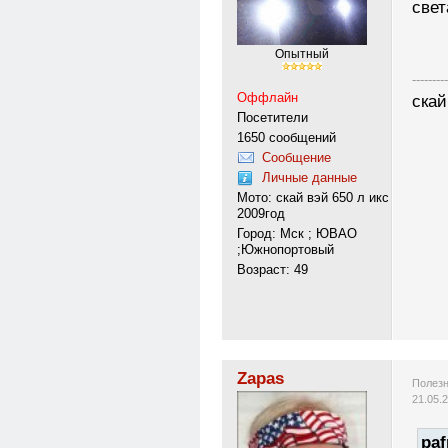
свет
Опытный
---------
Оффлайн
скай
Посетители
1650 сообщений
Сообщение
Личные данные
Мото: скай вэй 650 л икс
2009год
Город: Мск ; ЮВАО
;Южнопортовый
Возраст: 49
Zapas
Полезн
21.05.
paf