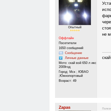
Уста
исп
фары
чере
Опытный
стоя
не м
Оффлайн
Посетители
1650 сообщений
---------
Сообщение
скай
Личные данные
Мото: скай вэй 650 л икс
2009год
Город: Мск ; ЮВАО
;Южнопортовый
Возраст: 49
Zapas
Полезн