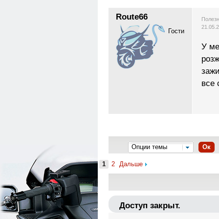
Route66
Полезн
21.05.
Гости
У ме
розж
зажи
все 
Страница 2
richard
Полезн
21.05.
Гости
And
Za
p