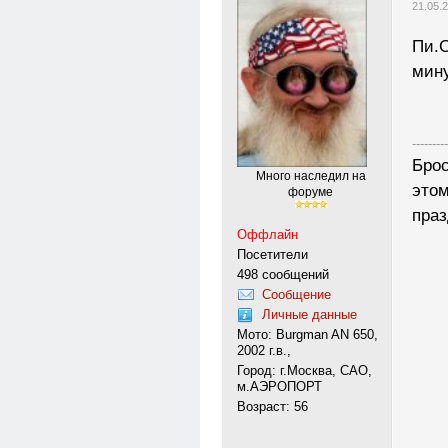
21.05.
Пи.
мину
---------
Брос
Много наследил на
этом
форуме
праз
Оффлайн
Посетители
498 сообщений
Сообщение
Личные данные
Мото: Burgman AN 650,
2002 г.в.,
Город: г.Москва, САО,
м.АЭРОПОРТ
Возраст: 56