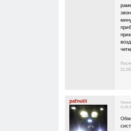
раме
звон
мин
приб
прик
возд
четк
Посл
21.05
pafnutii
Полезн
21.05.
Обма
сист