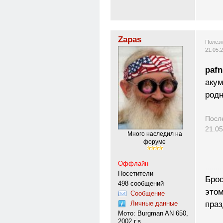
Zapas
Полезн
21.05.
pafn
акум
род
Посл
21.05
Много наследил на
форуме
Оффлайн
---------
Посетители
Брос
498 сообщений
этом
Сообщение
праз
Личные данные
Мото: Burgman AN 650,
2002 г.в.,