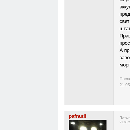
акку
пред
свет
штат
Прав
прос
А пр
заво
морг
Посл
21.05
pafnutii
Полезн
21.05.