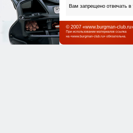
м
а 
На 
рам
зво
ми
при
при
воз
тож
сло
на р
безо