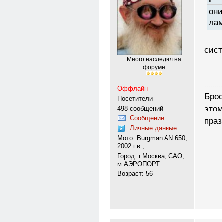
они
лам
сист
Много наследил на
форуме
---------
Оффлайн
Брос
Посетители
этом
498 сообщений
Сообщение
праз
Личные данные
Мото: Burgman AN 650,
2002 г.в.,
Город: г.Москва, САО,
м.АЭРОПОРТ
Возраст: 56