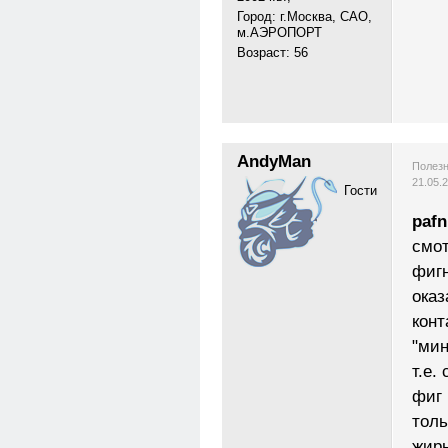
Город: г.Москва, САО,
м.АЭРОПОРТ
Возраст: 56
AndyMan
Полезн
21.05.
Гости
pafn
смот
фигн
оказ
конт
"мин
т.е.
фиг
толь
жирн