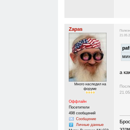
Zapas
Полезн
21.05.
paf
мин
а ка
Много наследил на
Посл
форуме
21.05
Оффлайн
Посетители
498 сообщений
---------
Сообщение
Брос
Личные данные
этом