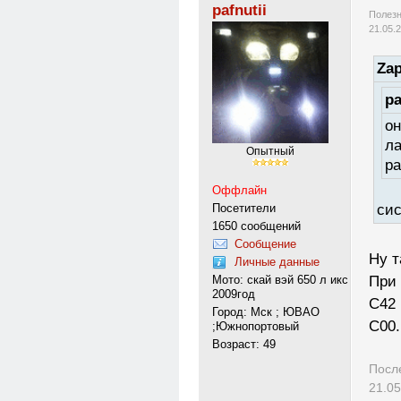
pafnutii
Полезн
21.05.
Zap
pa
он
ла
Опытный
ра
Оффлайн
Посетители
сис
1650 сообщений
Сообщение
Ну т
Личные данные
Мото: скай вэй 650 л икс
При 
2009год
С42 
Город: Мск ; ЮВАО
С00.
;Южнопортовый
Возраст: 49
Посл
21.05