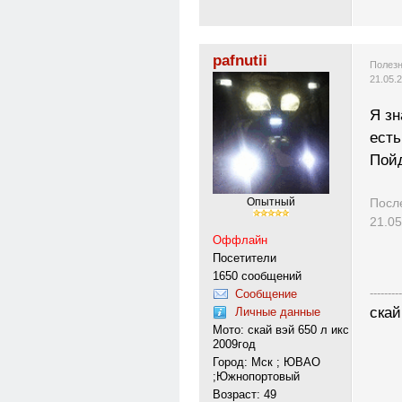
pafnutii
Полезн
21.05.
Я зн
есть
Пойд
Посл
Опытный
21.05
Оффлайн
Посетители
1650 сообщений
---------
Сообщение
скай
Личные данные
Мото: скай вэй 650 л икс
2009год
Город: Мск ; ЮВАО
;Южнопортовый
Возраст: 49