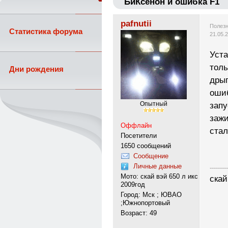
БиКсенон и ошибка F1
pafnutii
Полезн
Статистика форума
21.05.
Уста
толь
Дни рождения
дрыг
ошиб
Опытный
запу
зажи
Оффлайн
стал
Посетители
1650 сообщений
Сообщение
Личные данные
---------
Мото: скай вэй 650 л икс
скай
2009год
Город: Мск ; ЮВАО
;Южнопортовый
Возраст: 49