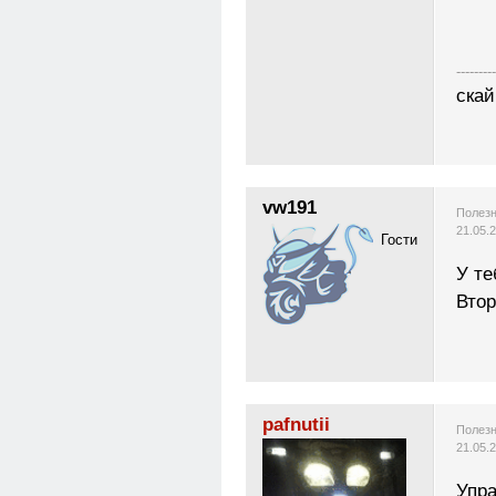
---------
скай
vw191
Полезн
21.05.
Гости
У те
Втор
pafnutii
Полезн
21.05.
Упра