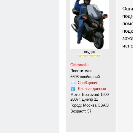
Ошиб
подг
помо
подк
зажи
исп
якудза
Оффлайн
Посетители
5608 сообщений
Сообщение
Личные данные
Мото: Boulevard 1800
2007г, Днепр 11
Город: Москва СВАО
Возраст: 57