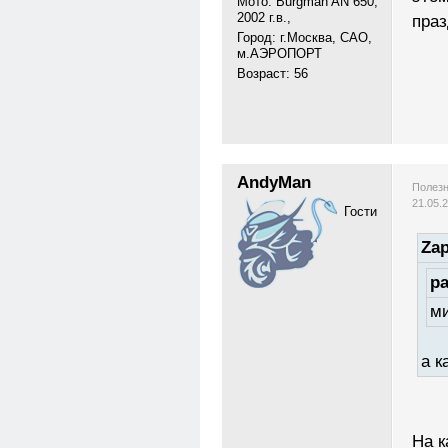
Мото: Burgman AN 650,
2002 г.в.,
праз
Город: г.Москва, САО,
м.АЭРОПОРТ
Возраст: 56
AndyMan
Полезн
21.05.
Гости
Zap
pa
ми
а к
На к