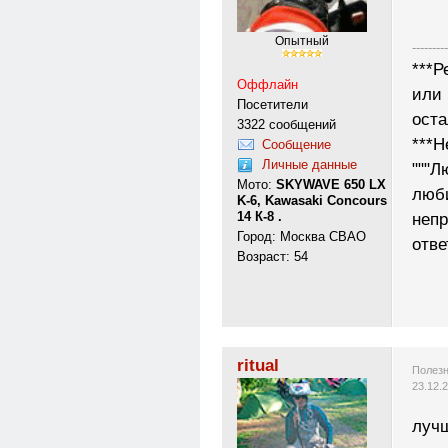
Опытный
---------
***Р
Оффлайн
или 
Посетители
ост
3322 сообщений
***Н
Сообщение
Личные данные
"""Л
Мото:
SKYWAVE 650 LX
люб
K-6, Kawasaki Concours
14 К-8 .
неп
Город: Москва СВАО
отве
Возраст: 54
ritual
Полезн
23.12.
лучш