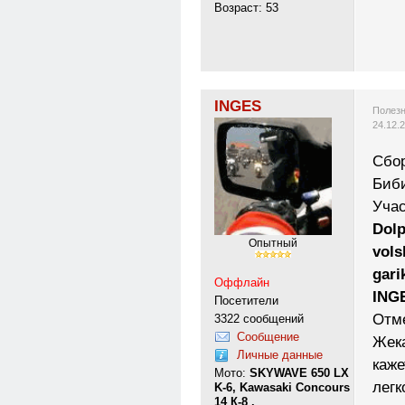
Возраст: 53
INGES
Полезн
24.12.
Сбор
Биби
Уча
Dolp
Опытный
vols
gari
Оффлайн
ING
Посетители
Отме
3322 сообщений
Сообщение
Жека
Личные данные
каже
Мото:
SKYWAVE 650 LX
легк
K-6, Kawasaki Concours
14 К-8 .