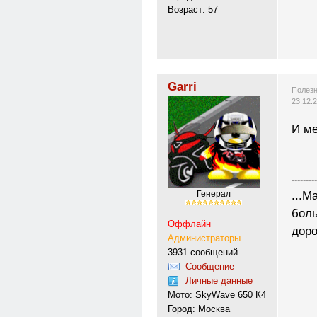
Возраст: 57
Garri
Полезн
23.12.
И ме
---------
...М
Генерал
боль
Оффлайн
доро
Администраторы
3931 сообщений
Сообщение
Личные данные
Мото: SkyWave 650 К4
Город: Москва