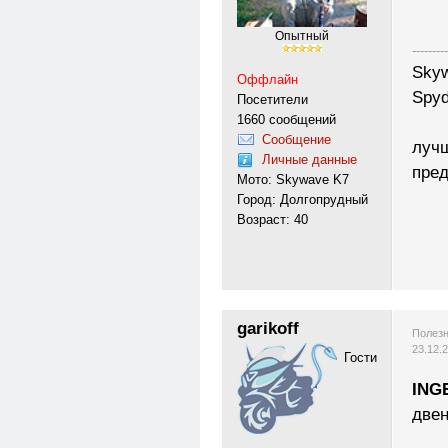
Опытный
---------
Skyw
Оффлайн
Spyd
Посетители
1660 сообщений
Сообщение
лучш
Личные данные
пред
Мото: Skywave K7
Город: Долгопрудный
Возраст: 40
garikoff
Полезн
23.12.
Гости
ING
двен