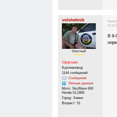
volshebnik
Полезн
23.12.
В 9-
норм
Опытный
Оффлайн
Бургмановод
1144 сообщений
Сообщение
Личные данные
Мото: SkyWave 650
Honda GL1800
Город: Химки
Возраст: 51