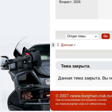
Возраст: 2026
Опции темы
Ок
1
2
Дальше
Тема закрыта.
Данная тема закрыта. Вы н
© 2007 «www.burgman-club.ru»
При использовании материалов ссылка
на «
www.burgman-club.ru
» обязательна
.