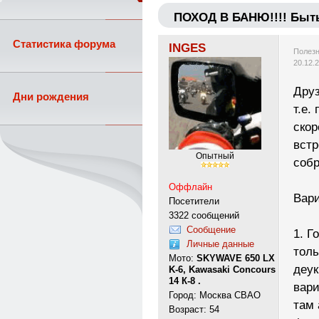
ПОХОД В БАНЮ!!!! Быт
Статистика форума
INGES
Полезн
20.12.
Друз
Дни рождения
т.е.
скор
встр
Опытный
собр
Оффлайн
Вари
Посетители
3322 сообщений
Сообщение
1. Г
Личные данные
толь
Мото:
SKYWAVE 650 LX
деук
K-6, Kawasaki Concours
14 К-8 .
вари
Город: Москва СВАО
там 
Возраст: 54