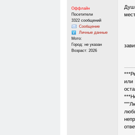
Душе
Оффлайн
Посетители
мес
3322 сообщений
Сообщение
Личные данные
Мото:
Город: не указан
завид
Возраст: 2026
---------
***Р
или 
ост
***Н
"""Л
люб
неп
отве