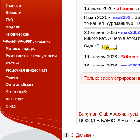
Главная
Новости
FAQ
Модели
Технические
характеристики
Ремонт и обслуживание
Мотокалендарь
Руководства эксплуатации
Статьи
Рюмочная (видео чат)
Форум
Фото альбомы
Устав клуба
Наш клуб
О нас
Burgman-Club
»
Архив тусы 2
ПОХОД В БАНЮ!!!! Быть чи
1
2
Дальше