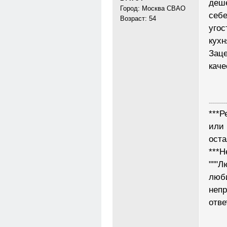
деше
Город: Москва СВАО
себе
Возраст: 54
угос
кухн
Заце
каче
---------
***Р
или 
ост
***Н
"""Л
люб
неп
отве