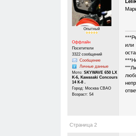
Leli
Мари
Опытный
---------
***Р
Оффлайн
или 
Посетители
ост
3322 сообщений
***Н
Сообщение
Личные данные
"""Л
Мото:
SKYWAVE 650 LX
люб
K-6, Kawasaki Concours
14 К-8 .
неп
Город: Москва СВАО
отве
Возраст: 54
Страница 2