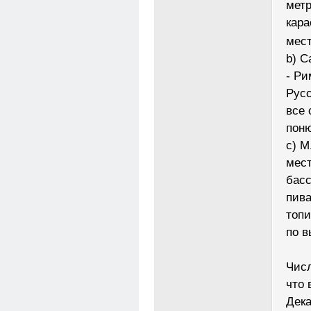
метр
кара
мест
b) С
- Ри
Русс
все 
поню
с) М
мест
басс
пива
топи
по в
Числ
что 
Дека