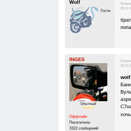
Wolf
Полезн
25.12.
Гости
брат
поп
INGES
Полезн
25.12.
wolf
Бани
Вуль
аэро
Опытный
С7на
хочь
Оффлайн
Посетители
3322 сообщений