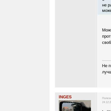
не р
можн
Можн
прот
сво
---------
Не п
лучш
INGES
Полезн
24.12.