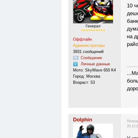
10 ч
деше
баню
Генерал
дума
на д
Оффлайн
райо
Администраторы
3931 сообщений
Сообщение
Личные данные
---------
Мото: SkyWave 650 К4
...М
Город: Москва
боль
Возраст: 53
доро
Dolphin
Полезн
20.12.