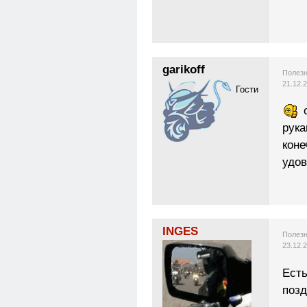
garikoff
Полезн
21.12.
Гости
о
рука
коне
удов
INGES
Полезн
23.12.
Есть
позд