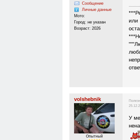
Сообщение
---------
Личные данные
***Р
Мото:
или 
Город: не указан
ост
Возраст: 2026
***Н
"""Л
люб
неп
отве
volshebnik
Полезн
25.12.
У ме
нена
Опытный