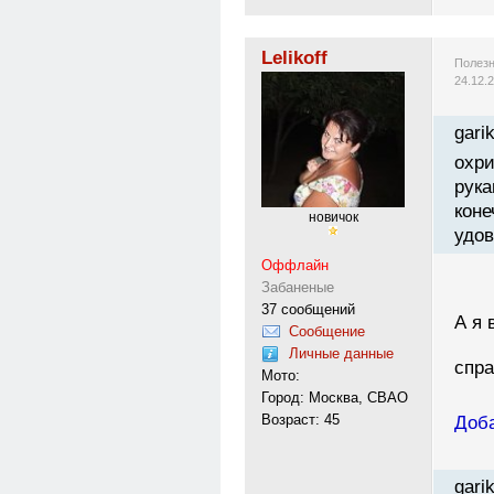
Lelikoff
Полезн
24.12.
gari
охри
рука
коне
новичок
удов
Оффлайн
Забаненые
37 сообщений
А я 
Сообщение
Личные данные
спраш
Мото:
Город: Москва, СВАО
Возраст: 45
Доба
gari