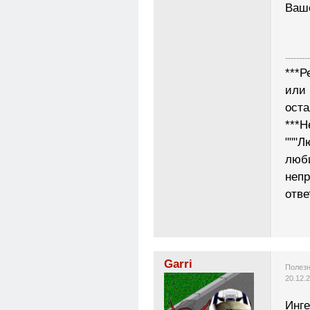
Ваш
---------
***Р
или 
ост
***Н
"""Л
люб
неп
отве
Garri
Полезн
20.12.
Инге