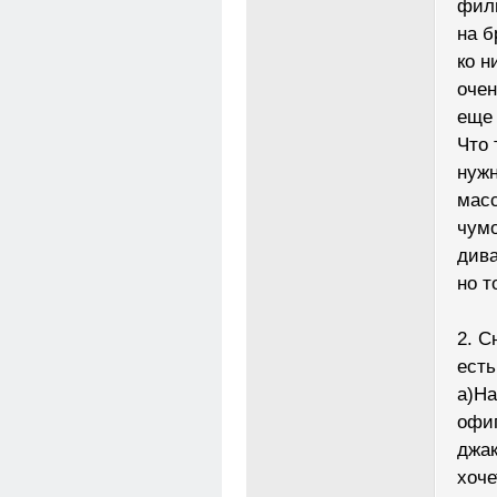
филь
на б
ко н
очен
еще 
Что 
нужн
масс
чумо
дива
но т
2. С
есть
а)На
офиг
джак
хоче