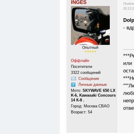
INGES
Полезн
20.12.
Dolp
- вд
Опытный
---------
***Р
Оффлайн
или 
Посетители
ост
3322 сообщений
***Н
Сообщение
Личные данные
"""Л
Мото:
SKYWAVE 650 LX
люб
K-6, Kawasaki Concours
14 К-8 .
неп
Город: Москва СВАО
отве
Возраст: 54