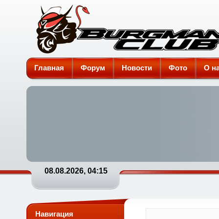
Burgman-Club
Главная
Форум
Новости
Фото
О н
08.08.2026, 04:15
Навигация