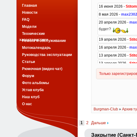
Главная
Новости
FAQ
Модели
Технические
характеристики
Ремонт и обслуживание
Мотокалендарь
Руководства эксплуатации
Статьи
Рюмочная (видео чат)
Форум
Фото альбомы
Устав клуба
Наш клуб
О нас
Burgman-Club
»
Архив ту
1
2
Дальше
Закрытие (Санкт-