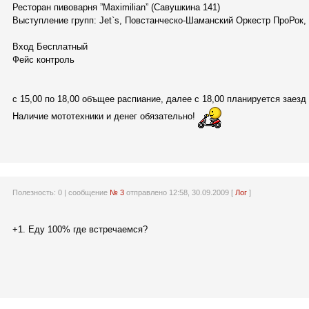
Ресторан пивоварня ”Maximilian” (Савушкина 141)
Выступление групп: Jet`s, Повстанческо-Шаманский Оркестр ПроРок, 
Вход Бесплатный
Фейс контроль
с 15,00 по 18,00 объщее распиание, далее с 18,00 планируется заезд
Наличие мототехники и денег обязательно!
Полезность:
0
| сообщение
№ 3
отправлено 12:58, 30.09.2009 [
Лог
]
+1. Еду 100% где встречаемся?