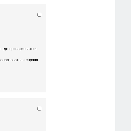
 где припарковаться.
запарковаться справа