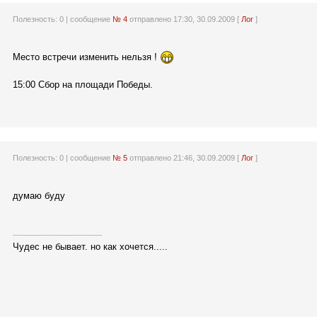
Полезность:
0
| сообщение
№ 4
отправлено 17:30, 30.09.2009 [
Лог
]
Место встречи изменить нельзя !
15:00 Сбор на площади Победы.
Полезность:
0
| сообщение
№ 5
отправлено 21:46, 30.09.2009 [
Лог
]
думаю буду
------------------------------------------
Чудес не бывает. но как хочется.....