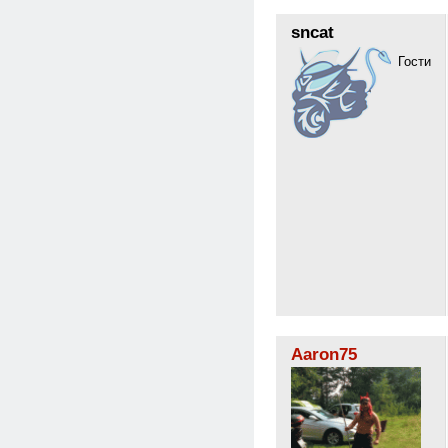
sncat
Гости
Aaron75