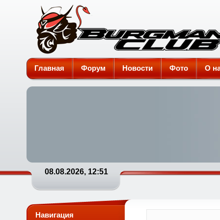
Burgman-Club
Главная
Форум
Новости
Фото
О н
08.08.2026, 12:51
Навигация