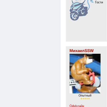
Гости
МихаилSSW
Опытный
Оффлайн