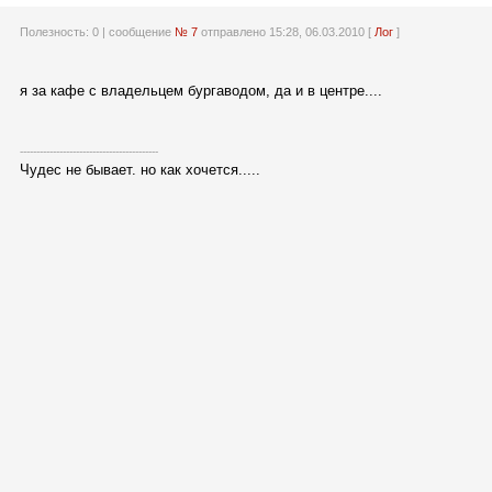
Полезность:
0
| сообщение
№ 7
отправлено 15:28, 06.03.2010 [
Лог
]
я за кафе с владельцем бургаводом, да и в центре....
------------------------------------------
Чудес не бывает. но как хочется.....