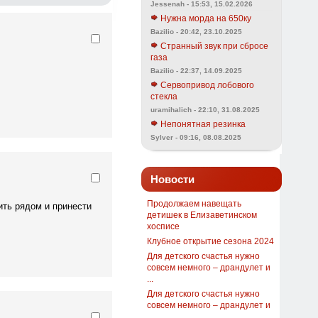
Jessenah - 15:53, 15.02.2026
Нужна морда на 650ку
Bazilio - 20:42, 23.10.2025
Странный звук при сбросе
газа
Bazilio - 22:37, 14.09.2025
Сервопривод лобового
стекла
uramihalich - 22:10, 31.08.2025
Непонятная резинка
Sylver - 09:16, 08.08.2025
Новости
Продолжаем навещать
ить рядом и принести
детишек в Елизаветинском
хосписе
Клубное открытие сезона 2024
Для детского счастья нужно
совсем немного – драндулет и
...
Для детского счастья нужно
совсем немного – драндулет и
...