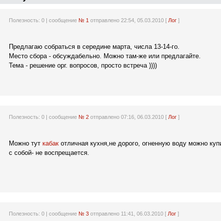
Полезность:
0
| сообщение
№ 1
отправлено 22:54, 05.03.2010 [
Лог
]
Предлагаю собраться в середине марта, числа 13-14-го.
Место сбора - обсуждабельно. Можно там-же или предлагайте.
Тема - решение орг. вопросов, просто встреча ))))
Полезность:
0
| сообщение
№ 2
отправлено 07:16, 06.03.2010 [
Лог
]
Можно тут
кабак
отличная кухня,не дорого, огненную воду можно куп
с собой- не воспрещается.
Полезность:
0
| сообщение
№ 3
отправлено 11:41, 06.03.2010 [
Лог
]