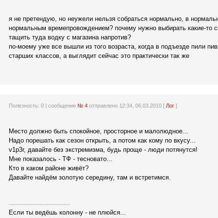
я не претендую, но неужели нельзя собраться нормально, в нормаль
нормальным времепровождением? почему нужно выбирать какие-то с
тащить туда водку с магазина напротив?
по-моему уже все вышли из того возраста, когда в подъезде пили пив
старших классов, а выглядит сейчас это практически так же
Полезность:
0
| сообщение
№ 4
отправлено 12:34, 06.03.2010 [
Лог
]
Место должно быть спокойное, просторное и малолюдное...
Надо порешать как сезон открыть, а потом как кому по вкусу...
v1p3r, давайте без экстремизма, будь проще - люди потянутся!
Мне показалось - ТФ - тесновато...
Кто в каком районе живёт?
Давайте найдём золотую середину, там и встретимся.
------------------------------------------
Если ты ведёшь колонну - не плюйся...