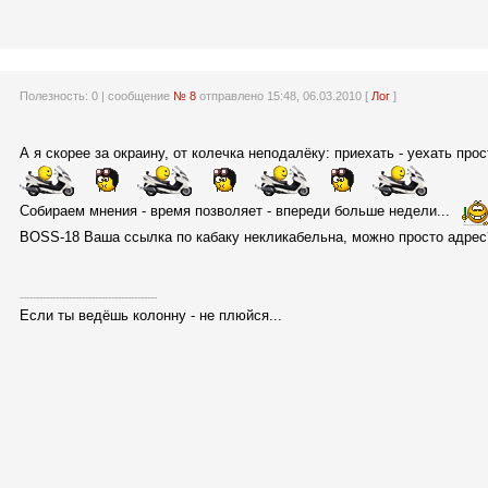
Полезность:
0
| сообщение
№ 8
отправлено 15:48, 06.03.2010 [
Лог
]
А я скорее за окраину, от колечка неподалёку: приехать - уехать прост
Собираем мнения - время позволяет - впереди больше недели...
BOSS-18 Ваша ссылка по кабаку некликабельна, можно просто адрес
------------------------------------------
Если ты ведёшь колонну - не плюйся...