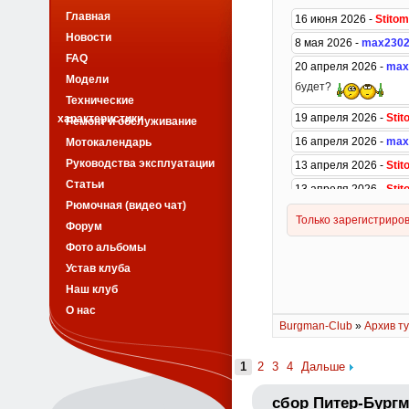
Главная
Новости
FAQ
Модели
Технические
характеристики
Ремонт и обслуживание
Мотокалендарь
Руководства эксплуатации
Статьи
Рюмочная (видео чат)
Форум
Фото альбомы
Устав клуба
Наш клуб
О нас
Burgman-Club
»
Архив ту
1
2
3
4
Дальше
сбор Питер-Бургм