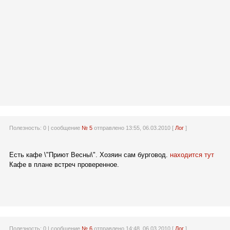
Полезность:
0
| сообщение
№ 5
отправлено 13:55, 06.03.2010 [
Лог
]
Есть кафе \"Приют Весны\". Хозяин сам бурговод.
находится тут
Кафе в плане встреч проверенное.
Полезность:
0
| сообщение
№ 6
отправлено 14:48, 06.03.2010 [
Лог
]