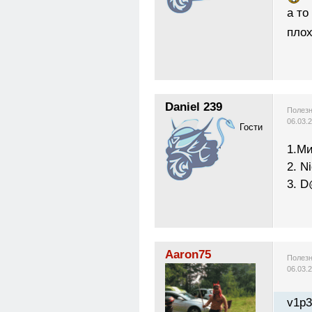
а то
плох
Daniel 239
Полезн
06.03.
Гости
1.М
2. N
3. D
Aaron75
Полезн
06.03.
v1p3