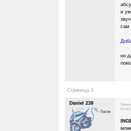
абс
и уж
звуч
сам 
Доба
но д
поко
Страница 3
Daniel 239
Полезн
07.03.
Гости
ING
може