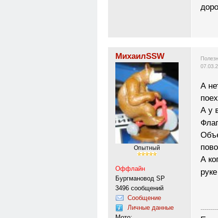
доро
МихаилSSW
Полезн
07.03.
А не
поех
А у 
Флаг
Объ
пово
Опытный
А ко
Оффлайн
руке
Бургмановод SP
3496 сообщений
Сообщение
Личные данные
---------
Мото: