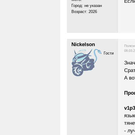
Если
Город: не указан
Возраст: 2026
Nickelson
Полезн
08.03.
Гости
Знач
Срат
А во
Про
v1p3
язык
тяне
- лу