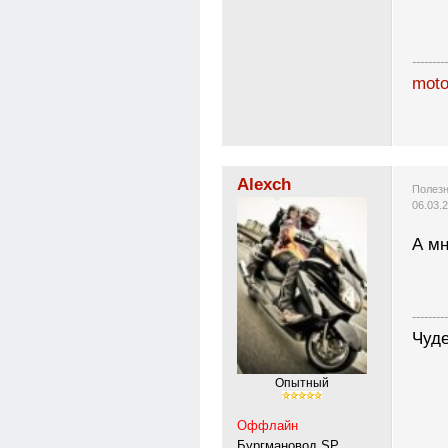
---------
moto
Alexch
Полезн
06.03.
А мн
---------
Чуде
Опытный
Оффлайн
Бургмановод SP