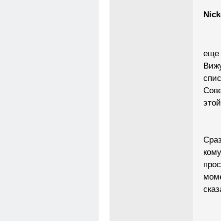
Nick
еще
Вижу
спис
Сове
этой
Сраз
кому
прос
моме
сказ