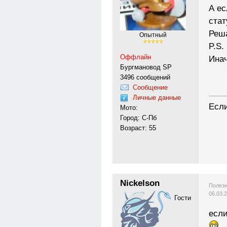
А ес
стат
Реша
Опытный
P.S.
Оффлайн
Инач
Бургмановод SP
3496 сообщений
Сообщение
---------
Личные данные
Если
Мото:
Город: С-Пб
Возраст: 55
Nickelson
Полезн
06.03.
Гости
если