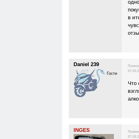
одно
поку
в ит
чувс
отзы
Daniel 239
Полезн
07.03.
Гости
Что 
взгл
алко
INGES
Полезн
07.03.