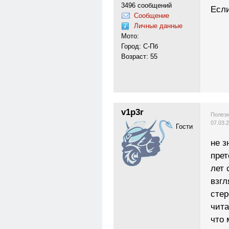
3496 сообщений
Если
Сообщение
Личные данные
Мото:
Город: С-Пб
Возраст: 55
v1p3r
Полезн
07.03.
Гости
не з
прет
лет 
взг
стер
чита
что 