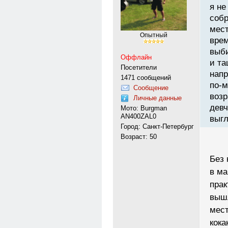
я не
собр
мест
Опытный
вре
выби
Оффлайн
и та
Посетители
напр
1471 сообщений
по-м
Сообщение
возр
Личные данные
девч
Мото: Burgman
AN400ZAL0
выгл
Город: Санкт-Петербург
Возраст: 50
Без 
в ма
прак
вышл
мест
кока