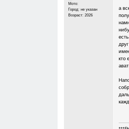
Мото:
а вс
Город: не указан
полу
Возраст: 2026
намн
нибу
есть
друг
имен
кто 
ават
Напо
собр
даль
кажд
---------
***Р