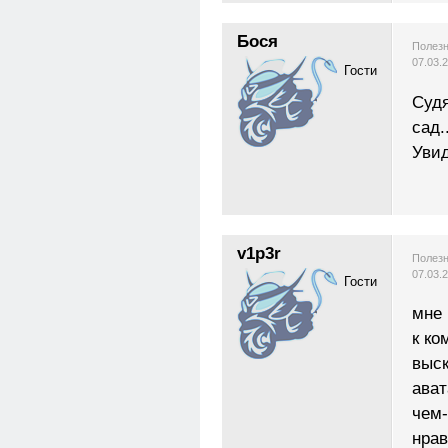
Бося
Полезн
07.03.
Гости
Судя
сад..
Увид
v1p3r
Полезн
07.03.
Гости
мне 
к ко
выск
ават
чем-
нрав