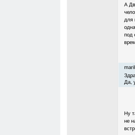
А Дв
чело
для 
одна
под
врем
mari
Здра
Да, 
Ну т
не н
встр