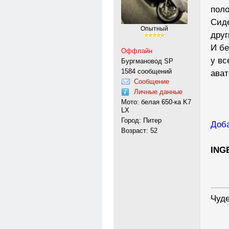
поло
Сиде
Опытный
друг
И бе
Оффлайн
у вс
Бургмановод SP
1584 сообщений
ават
Сообщение
Личные данные
Мото: белая 650-ка K7
LX
Город: Питер
Доба
Возраст: 52
ING
---------
Чуде