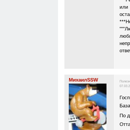
или 
ост
***Н
"""Л
люб
неп
отве
МихаилSSW
Полезн
07.03.
Гос
Баз
По 
Отта