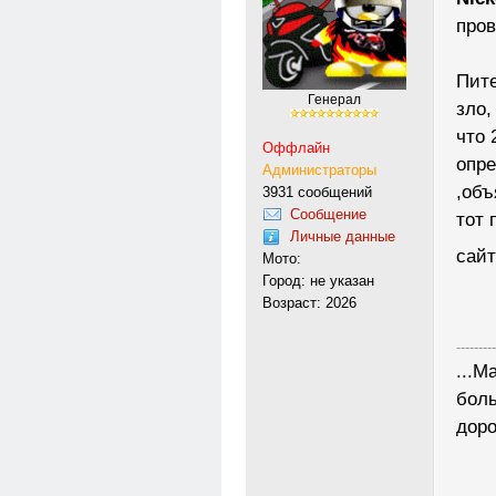
пров
Пите
Генерал
зло,
что 
Оффлайн
опре
Администраторы
,объ
3931 сообщений
Сообщение
тот 
Личные данные
сай
Мото:
Город: не указан
Возраст: 2026
---------
...М
боль
доро