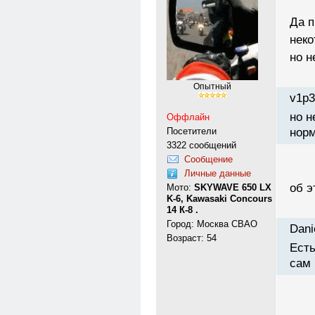
Да п
неко
но н
Опытный
v1p3
но н
Оффлайн
Посетители
норм
3322 сообщений
Сообщение
Личные данные
об э
Мото:
SKYWAVE 650 LX
K-6, Kawasaki Concours
14 К-8 .
Город: Москва СВАО
Dani
Возраст: 54
Есть
сам 