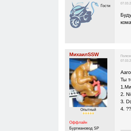
07.03.
Гости
Буду
кома
МихаилSSW
Полезн
07.03.
Aaro
Ты т
1.М
2. N
3. D
4. ?
Опытный
Оффлайн
Бургмановод SP
---------