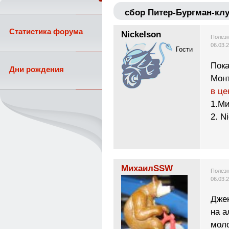
сбор Питер-Бургман-кл
Статистика форума
Nickelson
Полезн
06.03.
Гости
Пока
Дни рождения
Мон
в це
1.М
2. N
МихаилSSW
Полезн
06.03.
Дже
на а
мол