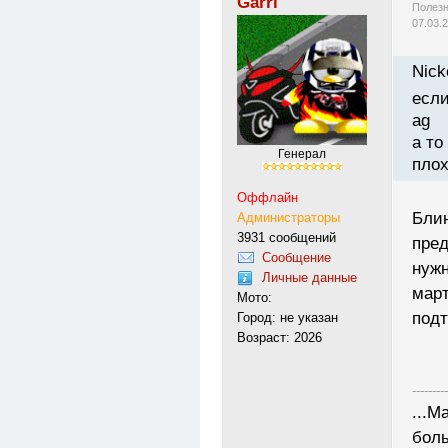
Garri
Полезн
07.03.
Nick
если
ag
а то
Генерал
плох
Оффлайн
Блин
Администраторы
3931 сообщений
пред
Сообщение
нужн
Личные данные
март
Мото:
подт
Город: не указан
Возраст: 2026
---------
...М
боль