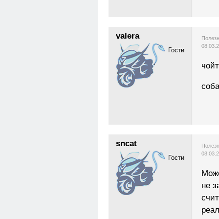
valera
Полезн
08.03.
Гости
чой
соб
sncat
Полезн
08.03.
Гости
Може
не з
счит
реа