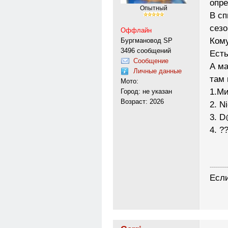
опре
Опытный
В сп
сезо
Оффлайн
Кому
Бургмановод SP
3496 сообщений
Есть
Сообщение
А ма
Личные данные
там 
Мото:
1.М
Город: не указан
Возраст: 2026
2. N
3. D
4. ?
---------
Если