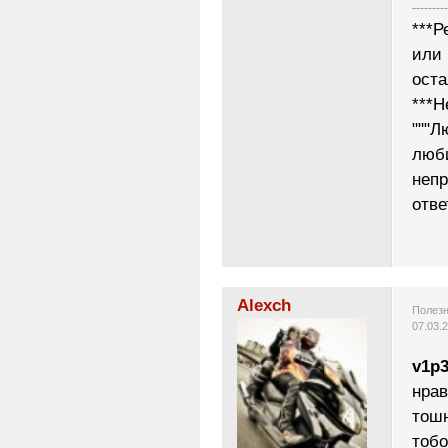
---------
***Р
или 
ост
***Н
"""Л
люб
неп
отве
Alexch
Полезн
07.03.
v1p3
нрав
тошн
тобо