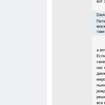
вот 
Dani
Пите
моск
таки
а во
Если
свое
нас 
движ
меро
пьян
рожд
реше
все 