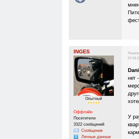
мнен
Пите
фес
INGES
Полезн
07.03.
Dani
нет 
меро
друг
Опытный
хоте
Оффлайн
У ра
Посетители
квар
3322 сообщений
Сообщение
карм
Личные данные