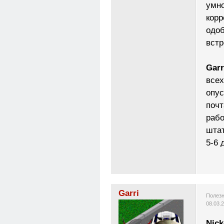
умно
корр
одо
встр
Gar
всех
опус
почт
рабо
штат
5-6 
Garri
Полезн
08.03.
Nick