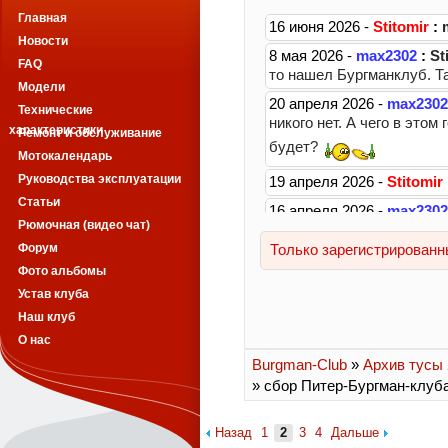
Главная
Новости
FAQ
Модели
Технические
характеристики
Ремонт и обслуживание
Мотокалендарь
Руководства эксплуатации
Статьи
Рюмочная (видео чат)
Форум
Фото альбомы
Устав клуба
Наш клуб
О нас
Burgman-Club
»
Архив тусы 2
» сбор Питер-Бургман-клуб
Назад
1
2
3
4
Дальше