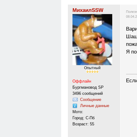
МихаилSSW
Полезн
08.04.
Вари
Шаш
пожа
Я по
Опытный
---------
Если
Оффлайн
Бургмановод SP
3496 сообщений
Сообщение
Личные данные
Мото:
Город: С-Пб
Возраст: 55