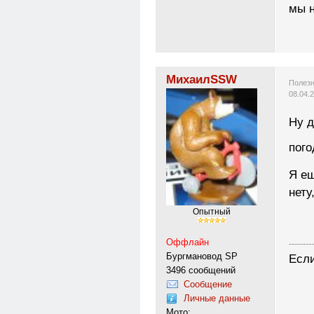
мы н
МихаилSSW
Полезн
08.04.
Ну д
пого
Я ещ
нету
Опытный
Оффлайн
---------
Бургмановод SP
Если
3496 сообщений
Сообщение
Личные данные
Мото: