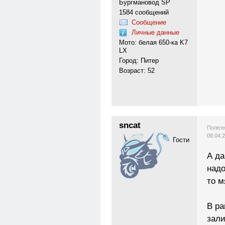
Бургмановод SP
1584 сообщений
Сообщение
Личные данные
Мото: белая 650-ка K7
LX
Город: Питер
Возраст: 52
sncat
Полезн
08.04.
Гости
А да
надо
то м
В ра
зал