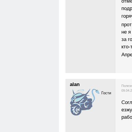
отме
подр
горя
прот
не я
за г
кто-
Апре
alan
Полезн
09.04.
Гости
Согл
езжу
рабо