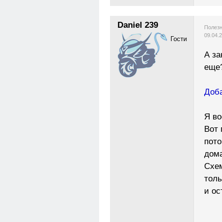
Daniel 239
Полезн
09.04.
Гости
А за
еще
Доба
Я в
Вот 
пото
дом
Схем
толь
и ос