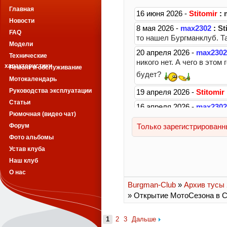
Главная
Новости
FAQ
Модели
Технические
характеристики
Ремонт и обслуживание
Мотокалендарь
Руководства эксплуатации
Статьи
Рюмочная (видео чат)
Форум
Фото альбомы
Устав клуба
Наш клуб
О нас
Burgman-Club
»
Архив тусы 2
» Открытие МотоСезона в 
1
2
3
Дальше