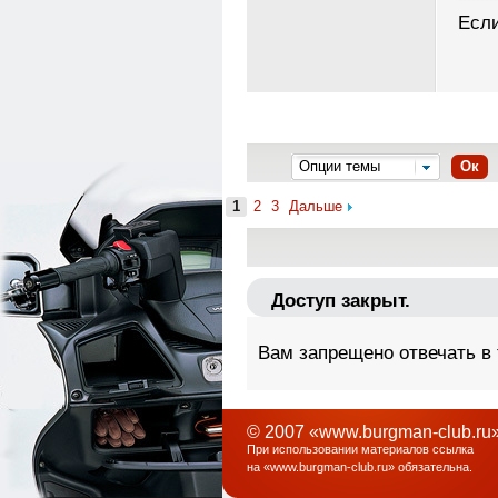
Если
Опции темы
Ок
1
2
3
Дальше
Доступ закрыт.
Вам запрещено отвечать в
© 2007 «www.burgman-club.ru»
При использовании материалов ссылка
на «
www.burgman-club.ru
» обязательна
.