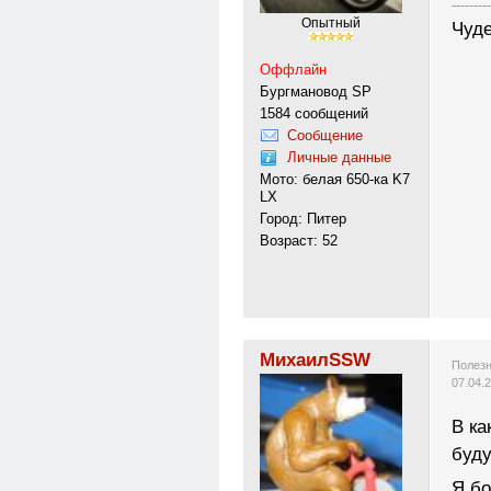
---------
Опытный
Чуде
Оффлайн
Бургмановод SP
1584 сообщений
Сообщение
Личные данные
Мото: белая 650-ка K7
LX
Город: Питер
Возраст: 52
МихаилSSW
Полезн
07.04.
В ка
буду
Я б