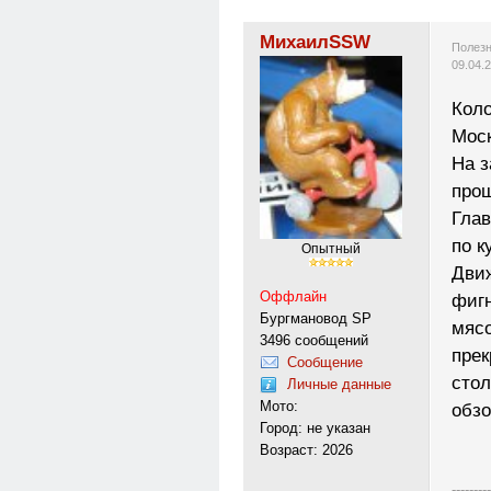
МихаилSSW
Полезн
09.04.
Кол
Моск
На з
прош
Глав
по к
Опытный
Движ
Оффлайн
фигн
Бургмановод SP
мясо
3496 сообщений
прек
Сообщение
стол
Личные данные
Мото:
обзо
Город: не указан
Возраст: 2026
---------