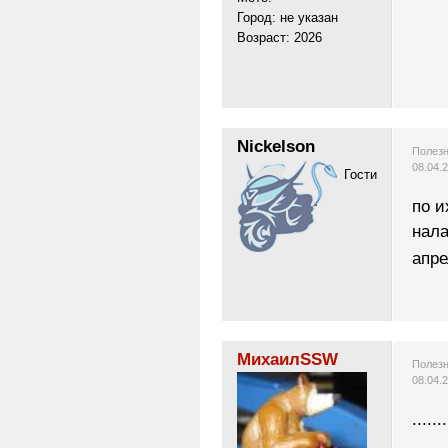
Город: не указан
Возраст: 2026
Nickelson
Полезн
08.04.
Гости
по и
нала
апре
МихаилSSW
Полезн
08.04.
.......