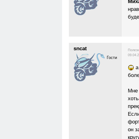
Мих
нрав
буде
sncat
Полезн
09.04.
Гости
а
боле
Мне 
хоть
прек
Если
форт
он з
круг