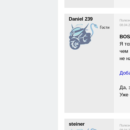
Daniel 239
Полезн
08.04.
Гости
BOS
Я то
чем 
не н
Доба
Да, 
Уже 
steiner
Полезн
08.04.