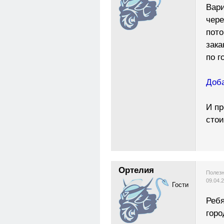
Вари
чере
пото
зака
по г
Доба
И пр
стои
Ортелия
Полезн
09.04.
Гости
Ребя
горо