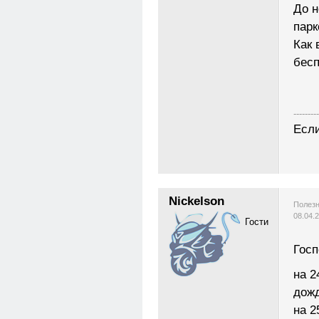
До н
парк
Как 
бес
---------
Если
Nickelson
Полезн
08.04.
Гости
Госп
на 2
дож
на 2