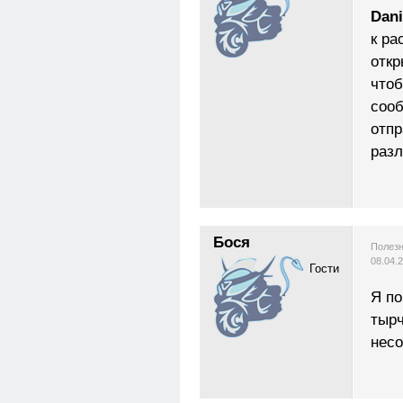
Dani
к ра
откр
чтоб
сооб
отпр
разл
Бося
Полезн
08.04.
Гости
Я по
тырч
несо