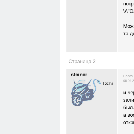
покр
\\\"О
Можн
та д
Страница 2
steiner
Полезн
08.04.
Гости
и че
зали
был
а во
откр