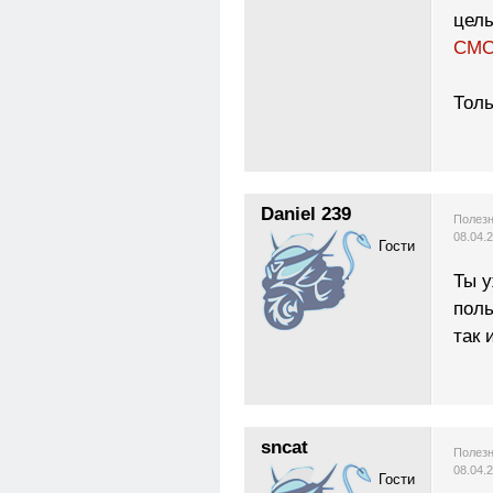
целы
СМС
Толь
Daniel 239
Полезн
08.04.
Гости
Ты у
поль
так 
sncat
Полезн
08.04.
Гости