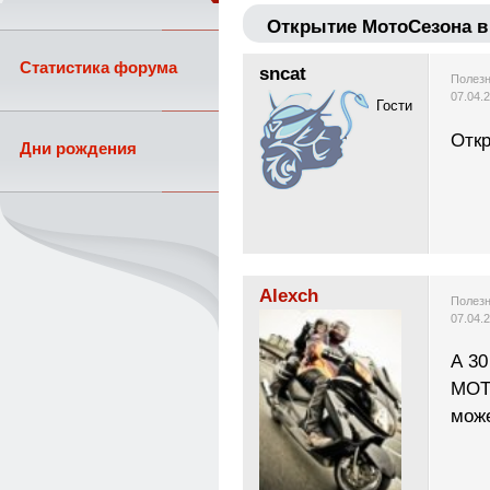
Открытие МотоСезона в
Статистика форума
sncat
Полезн
07.04.
Гости
Отк
Дни рождения
Alexch
Полезн
07.04.
А 3
МОТ
мож