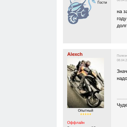
Гости
на з
году
долг
Alexch
Полезн
08.04.
Знач
надо
---------
Чуде
Опытный
Оффлайн