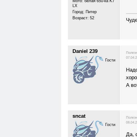
Мото: белая 650-ка K7
LX
Город: Питер
---------
Возраст: 52
Чуде
Daniel 239
Полезн
07.04.
Гости
Надо
хоро
А во
sncat
Полезн
08.04.
Гости
Да, 