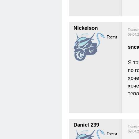
Nickelson
Полезн
09.04.
Гости
snca
Я та
по г
хоче
хоче
тепл
Daniel 239
Полезн
09.04.
Гости