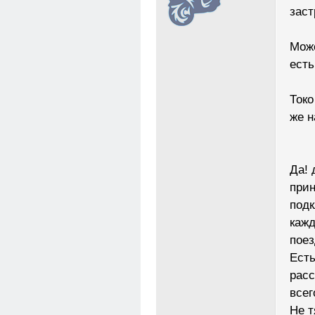
заст
Може
есть
Токо
же н
Да! 
прин
подк
кажд
поез
Есть
расс
всег
Не т