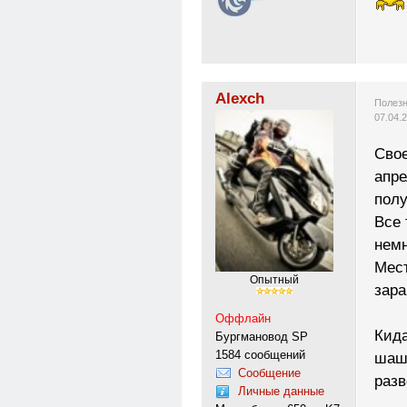
Alexch
Полезн
07.04.
Свое
апре
полу
Все 
немн
Мес
Опытный
зара
Оффлайн
Кида
Бургмановод SP
1584 сообщений
шашл
Сообщение
разв
Личные данные